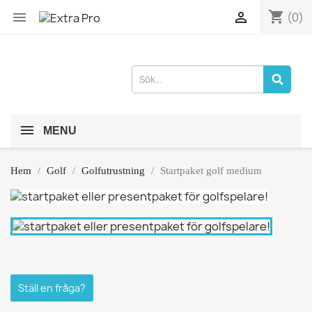
shopping_cart


(0)
MENU
Hem
Golf
Golfutrustning
Startpaket golf medium
Ställ en fråga?