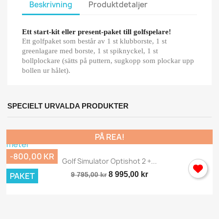
Beskrivning
Produktdetaljer
Ett start-kit eller present-paket till golfspelare!
Ett golfpaket som består av 1 st klubborste, 1 st
greenlagare med borste, 1 st spiknyckel, 1 st
bollplockare (sätts på puttern, sugkopp som plockar upp
bollen ur hålet).
SPECIELT URVALDA PRODUKTER
PÅ REA!
-800,00 KR
Golf Simulator Optishot 2 +...
8 995,00 kr
PAKET
9 795,00 kr