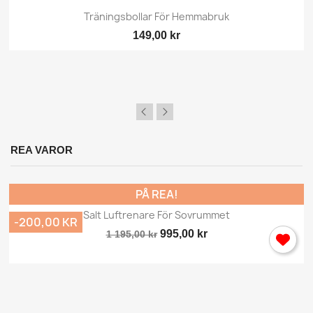
Träningsbollar För Hemmabruk
149,00 kr
REA VAROR
×
Logga in
PÅ REA!
Salt Luftrenare För Sovrummet
-200,00 KR
Du behöver vara inlogga för att spara produkter i din
995,00 kr
Önskelista.
1 195,00 kr
Avbryt
Logga in