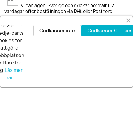
Vi har lager i Sverige och skickar normalt 1-2
vardagar efter beställningen via DHL eller Postnord
i använder
30-dagars Nöjdhetsgaranti
Godkänner inte
Godkänner Cookies
Är du inte nöjd får du pengarna tillbaka inom 30-
edje-parts
dagar.
ookies för
att göra
bbplatsen
nklare för
ig
Läs mer
här
© 2026 Extra Pro