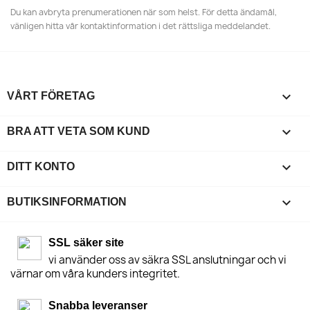
Du kan avbryta prenumerationen när som helst. För detta ändamål,
vänligen hitta vår kontaktinformation i det rättsliga meddelandet.

VÅRT FÖRETAG

BRA ATT VETA SOM KUND

DITT KONTO
keyboard_arrow_down
BUTIKSINFORMATION
SSL säker site
vi använder oss av säkra SSL anslutningar och vi
värnar om våra kunders integritet.
Snabba leveranser