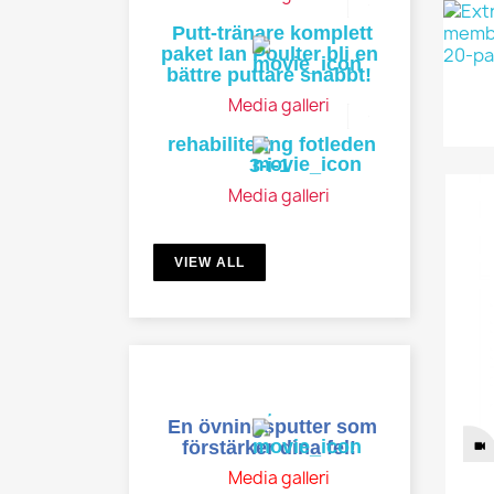
Putt-tränare komplett
paket Ian Poulter bli en
bättre puttare snabbt!
Media galleri
rehabilitering fotleden
3-i-1
Media galleri
VIEW ALL
En övningsputter som
L
förstärker dina fel!
Media galleri
Du