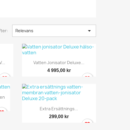

ter:
Relevans
Snabbvy

...
Vatten Jonisator Deluxe...
4 995,00 kr
ten
Snabbvy

Extra Ersättnings...
299,00 kr