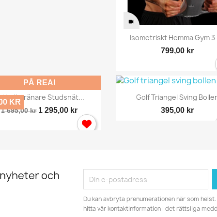
Snabbvy

Isometriskt Hemma Gym 3-
799,00 kr
PÅ REA!
Snabbvy
Snabbvy


otbollstränare Studsnät...
Golf Triangel Sving Bolle
,00 KR
1 295,00 kr
395,00 kr
1 695,00 kr
 nyheter och
Du kan avbryta prenumerationen när som helst. 
hitta vår kontaktinformation i det rättsliga med