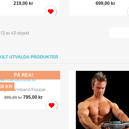
219,00 kr
699,00 kr
Avbryt
Logga in
-12 av 43 objekt
KILT UTVALDA PRODUKTER
PÅ REA!
,00 KR
Snabbvy

Magnetarmband Koppar...
795,00 kr
895,00 kr