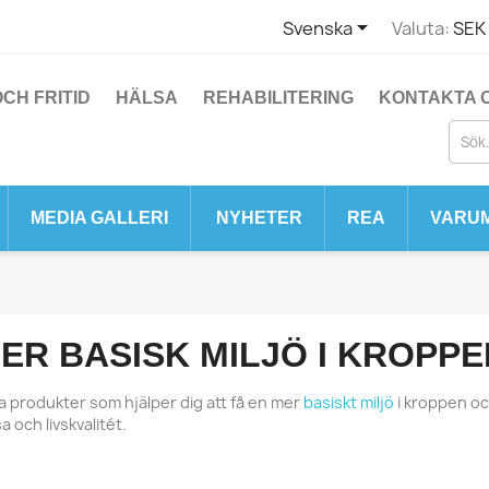

Svenska
Valuta:
SEK 
CH FRITID
HÄLSA
REHABILITERING
KONTAKTA 
MEDIA GALLERI
NYHETER
REA
VARU
ER BASISK MILJÖ I KROPPE
ta produkter som hjälper dig att få en mer
basiskt miljö
i kroppen oc
a och livskvalitét.