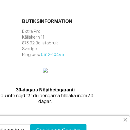
BUTIKSINFORMATION
Extra Pro
Källåkern 11
873 92 Bollstabruk
Sverige
Ring oss:
0612-10445
30-dagars Nöjdhetsgaranti
 du inte nöjd får du pengarna tillbaka inom 30-
dagar.
änner inte
Godkänner Cookies