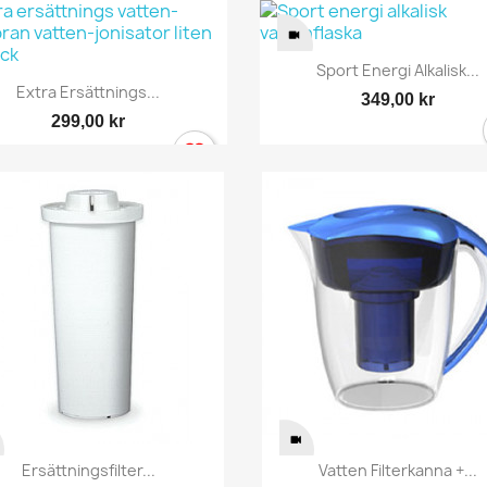
Snabbvy

Sport Energi Alkalisk...
Snabbvy

Extra Ersättnings...
349,00 kr
299,00 kr
ogga in
Snabbvy
Snabbvy


Ersättningsfilter...
Vatten Filterkanna +...
 behöver vara inlogga för att spara produkter i din Önskelista.