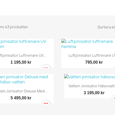
nns 43 produkter.
Sortera ef
Snabbvy
Snabbvy


ftjonisator Luftrenare UV...
Luftjonisator Luftrenare UV
1 195,00 kr
795,00 kr
Snabbvy

Vatten Jonisator Hälsovat
Snabbvy

ten Jonisator Deluxe Med...
3 195,00 kr
5 495,00 kr