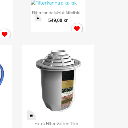
Snabbvy

Filterkanna Mobil Alkaliskt...
549,00 kr
×
Snabbvy

Extra Filter Vattenfilter...