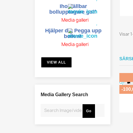
Ihopfällbar
bollupptagare golf
Media galleri
Hjälper dig Pegga upp
Visar 1
bollen!
Media galleri
SÄRS
VIEW ALL
-100
Media Gallery Search
Go