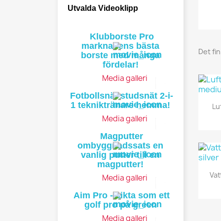
Utvalda Videoklipp
Klubborste Pro
marknadens bästa
Det fi
borste med många
fördelar!
Media galleri
Fotbollsnät studsnät 2-i-
1 tekniktränare hemma!
Lu
Media galleri
Magputter
ombyggnadssats en
vanlig putter till en
magputter!
Vat
Media galleri
Aim Pro - sikta som ett
golf pro på green
Media galleri