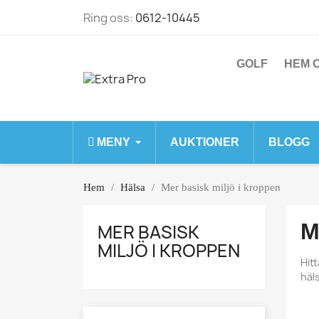
Ring oss:
0612-10445
GOLF
HEM O
MENY
AUKTIONER
BLOGG
Hem
Hälsa
Mer basisk miljö i kroppen
M
MER BASISK
MILJÖ I KROPPEN
Hit
häls