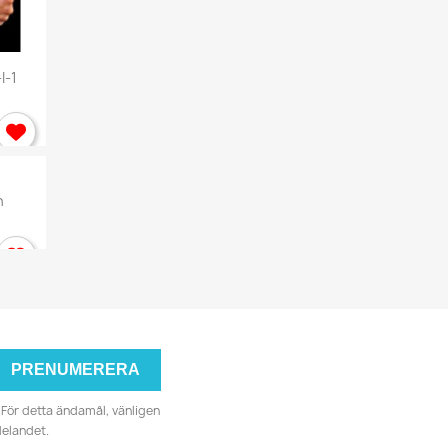
I-1
n
För detta ändamål, vänligen
delandet.