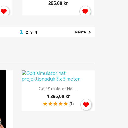
295,00 kr
1

Nästa
2
3
4
Snabbvy

Golf Simulator Nät...
4 395,00 kr
(1)