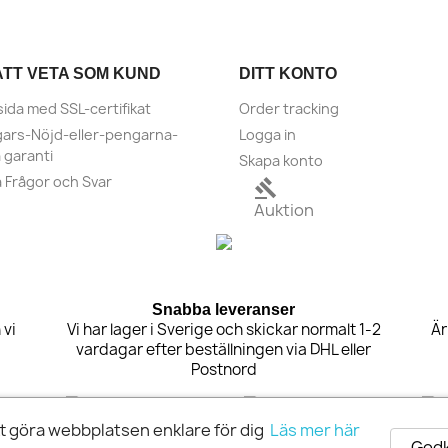
ATT VETA SOM KUND
DITT KONTO
sida med SSL-certifikat
Order tracking
ars-Nöjd-eller-pengarna-
Logga in
a garanti
Skapa konto
a Frågor och Svar
gavel
Auktion
Snabba leveranser
 vi
Vi har lager i Sverige och skickar normalt 1-2
Är
vardagar efter beställningen via DHL eller
Postnord
tt göra webbplatsen enklare för dig
Läs mer här
Godk