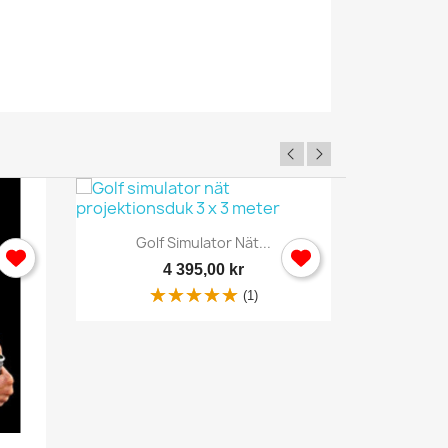
Fotboll
-400,00 K
Snabbvy

Golf Simulator Nät...
1 695
4 395,00 kr
(1)