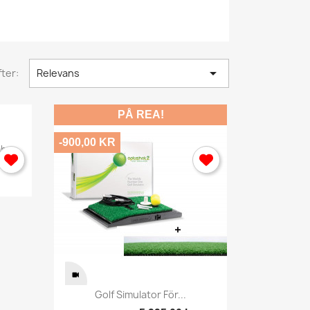

ter:
Relevans
PÅ REA!
-900,00 KR
mhus
Snabbvy

Golf Simulator För...