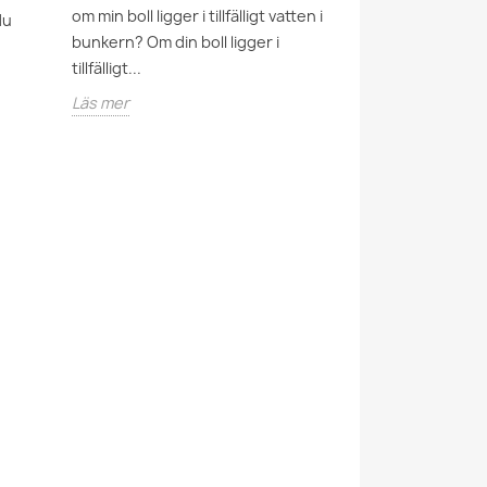
om min boll ligger i tillfälligt vatten i
du
bunkern? Om din boll ligger i
tillfälligt...
Läs mer