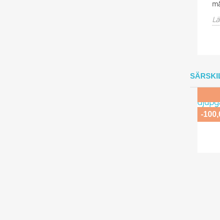
må
Lä
SÄRSKI
-100