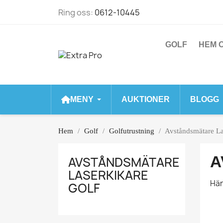
Ring oss:
0612-10445
GOLF
HEM O
MENY
AUKTIONER
BLOGG
Hem
Golf
Golfutrustning
Avståndsmätare La
A
AVSTÅNDSMÄTARE
LASERKIKARE
Här
GOLF