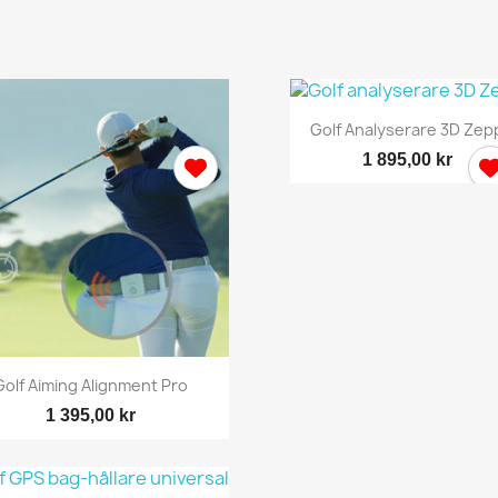
Snabbvy

Golf Analyserare 3D Zep
1 895,00 kr
Snabbvy

Golf Aiming Alignment Pro
1 395,00 kr