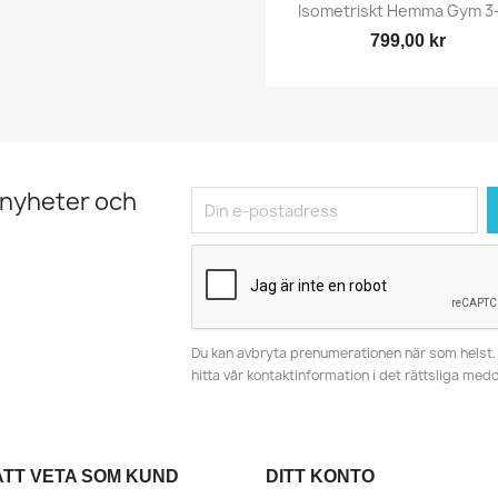
Snabbvy

Isometriskt Hemma Gym 3-
799,00 kr
 nyheter och
Du kan avbryta prenumerationen när som helst. 
hitta vår kontaktinformation i det rättsliga med
ATT VETA SOM KUND
DITT KONTO