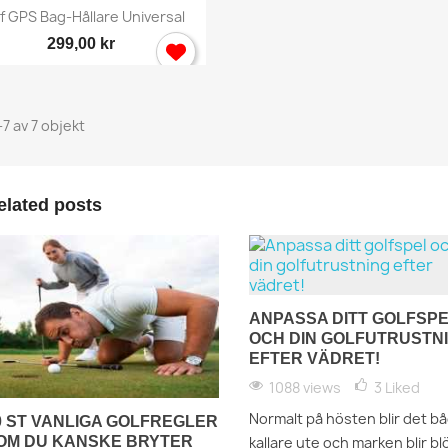
Snabbvy

f GPS Bag-Hållare Universal
299,00 kr
-7 av 7 objekt
elated posts
ANPASSA DITT GOLFSP
OCH DIN GOLFUTRUSTN
ogga in
EFTER VÄDRET!
1088 views
3
Liked
 behöver vara inlogga för att spara produkter i din Önskelista.
Normalt på hösten blir det b
0 ST VANLIGA GOLFREGLER
OM DU KANSKE BRYTER
kallare ute och marken blir bl