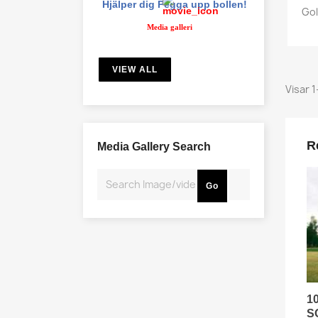
Hjälper dig Pegga upp bollen!
Gol
Media galleri
VIEW ALL
Visar 1
R
Media Gallery Search
Go
L
Du
1
S