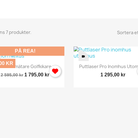
nns 7 produkter.
Sortera ef
PÅ REA!
,00 KR
Snabbvy
Snabbvy


ståndsmätare Golfkikare...
Puttlaser Pro Inomhus Uto
1 795,00 kr
1 295,00 kr
2 595,00 kr