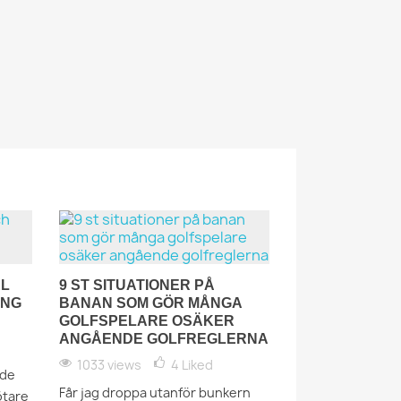
EL
9 ST SITUATIONER PÅ
×
ING
BANAN SOM GÖR MÅNGA
GOLFSPELARE OSÄKER
ANGÅENDE GOLFREGLERNA
1033 views
4
Liked
åde
Får jag droppa utanför bunkern
ötare