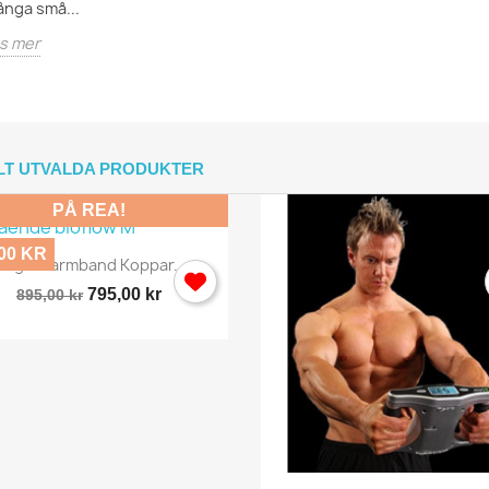
nga små...
s mer
LT UTVALDA PRODUKTER
PÅ REA!
,00 KR
Snabbvy

Magnetarmband Koppar...
795,00 kr
895,00 kr