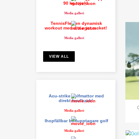
90 kg tryck!
Media galleri
TennisFlex en dynamisk
workout med ditt eget racket!
Media galleri
VIEW ALL
Acu-strike golfmattor med
direkt feedback!
Media galleri
Ihopfällbar bollupptagare golf
Media galleri