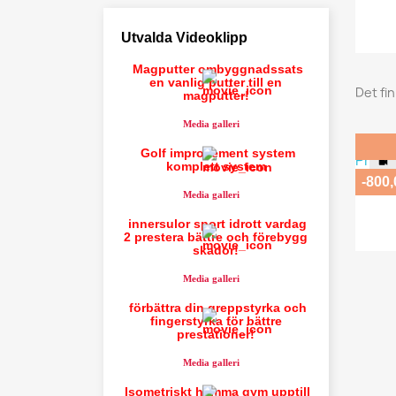
Utvalda Videoklipp
Magputter ombyggnadssats
en vanlig putter till en
Det fi
magputter!
Media galleri
Golf improvement system
komplett system
-800
Av
Media galleri
innersulor sport idrott vardag
2 prestera bättre och förebygg
skador!
Media galleri
förbättra din greppstyrka och
fingerstyrka för bättre
prestationer!
Media galleri
Isometriskt hemma gym upptill