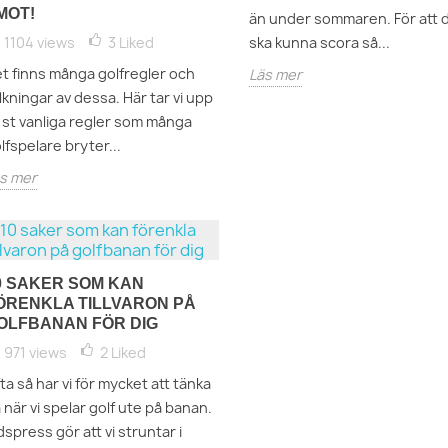
MOT!
än under sommaren. För att 
1104 views
3
Liked
ska kunna scora så...
Avbryt
Logga in
t finns många golfregler och
Läs mer
lkningar av dessa. Här tar vi upp
 st vanliga regler som många
lfspelare bryter...
s mer
0 SAKER SOM KAN
ÖRENKLA TILLVARON PÅ
OLFBANAN FÖR DIG
971 views
2
Liked
ta så har vi för mycket att tänka
 när vi spelar golf ute på banan.
dspress gör att vi struntar i