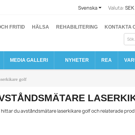

Svenska
Valuta:
SEK 
CH FRITID
HÄLSA
REHABILITERING
KONTAKTA 
MEDIA GALLERI
NYHETER
REA
VAR
serkikare golf
VSTÅNDSMÄTARE LASERKI
 hittar du avståndsmätare laserkikare golf och relaterade pro