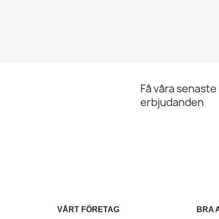
y
Snabbvy

dsnät...
Golf Triangel Sving Bollen
,00 kr
395,00 kr
Få våra senaste
erbjudanden
VÅRT FÖRETAG
BRA 