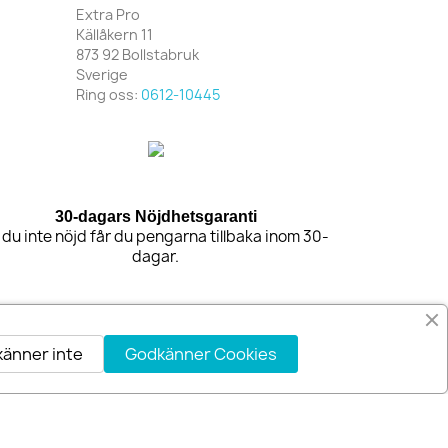
Extra Pro
Källåkern 11
873 92 Bollstabruk
Sverige
Ring oss:
0612-10445
30-dagars Nöjdhetsgaranti
 du inte nöjd får du pengarna tillbaka inom 30-
dagar.
änner inte
Godkänner Cookies