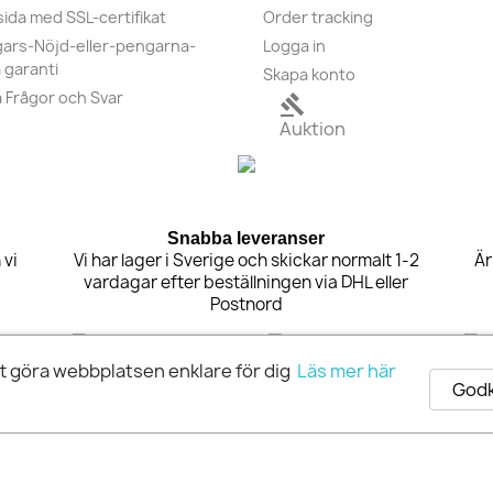
sida med SSL-certifikat
Order tracking
ars-Nöjd-eller-pengarna-
Logga in
a garanti
Skapa konto
a Frågor och Svar
gavel
Auktion
Snabba leveranser
 vi
Vi har lager i Sverige och skickar normalt 1-2
Är
vardagar efter beställningen via DHL eller
Postnord
tt göra webbplatsen enklare för dig
Läs mer här
Godk
© 2026 Extra Pro