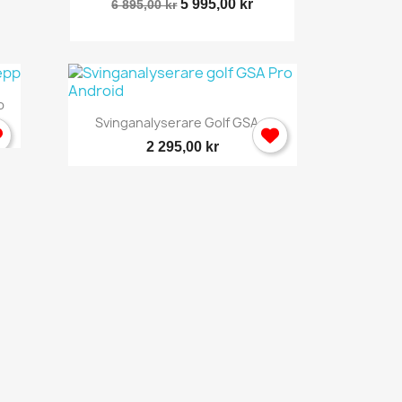
5 995,00 kr
6 895,00 kr
p
Snabbvy

Svinganalyserare Golf GSA...
2 295,00 kr