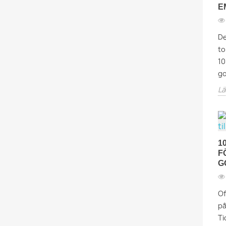
E
De
to
10
go
Lä
1
F
G
Of
på
Ti