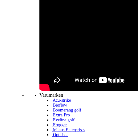
Varumärken
Acu-strike
Bioflow
Boomerang golf
Extra Pro
Eyeline golf
Frogger
Manus Enterprises
Optishot