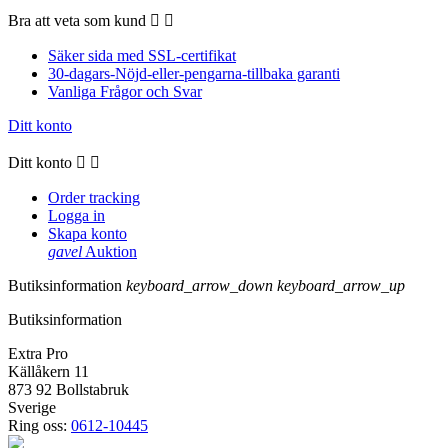
Bra att veta som kund


Säker sida med SSL-certifikat
30-dagars-Nöjd-eller-pengarna-tillbaka garanti
Vanliga Frågor och Svar
Ditt konto
Ditt konto


Order tracking
Logga in
Skapa konto
gavel
Auktion
Butiksinformation
keyboard_arrow_down
keyboard_arrow_up
Butiksinformation
Extra Pro
Källåkern 11
873 92 Bollstabruk
Sverige
Ring oss:
0612-10445