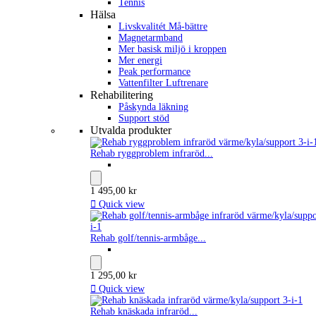
Tennis
Hälsa
Livskvalitét Må-bättre
Magnetarmband
Mer basisk miljö i kroppen
Mer energi
Peak performance
Vattenfilter Luftrenare
Rehabilitering
Påskynda läkning
Support stöd
Utvalda produkter
Rehab ryggproblem infraröd...
1 495,00 kr

Quick view
Rehab golf/tennis-armbåge...
1 295,00 kr

Quick view
Rehab knäskada infraröd...