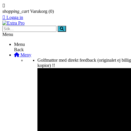

shopping_cart
Varukorg
(0)

Logga in
Menu
Menu
Back
Meny
Golfmattor med direkt feedback (originalet ej billi
kopior) !!