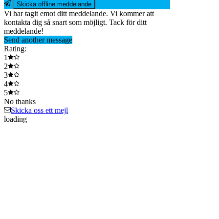
Vi har tagit emot ditt meddelande. Vi kommer att
kontakta dig så snart som möjligt. Tack för ditt
meddelande!
Send another message
Rating:
1
2
3
4
5
No thanks
Skicka oss ett mejl
loading