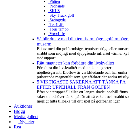
Phiten
Prohands
SKLZ
Sky Track golf
Swingyde
Tee4Life
Tour tempo
VoxxLife
Så blir du av med din tennisarmbåge, golfarmbåge 
musarm
Bli av med din golfarmbåge, tennisarmbåge eller musar
snabbt som möjligt med djupgående infraröd värme, kyl
stödsupport
Rätt magneter kan förbättra din livskvalitét
Förbättra din livskvalitét med unika magneter -
nöjdhetsgaranti Bioflow är världsledande och har unika
pulserande magnetfält som ger effekter där andra missly
5 VIKTIGASTE SAKERNA ATT TÄNKA PÅ
EFTER UPPEHÅLL FRÅN GOLFEN
Efter vinteruppehåll eller ett längre skadeuppehåll finns 
saker du behöver tänka på för att så enkelt och snabbt s
möjligt hitta tillbaka till ditt spel på golfbanan igen.
Auktioner
Blogg
Media galleri
Nyheter
Rea