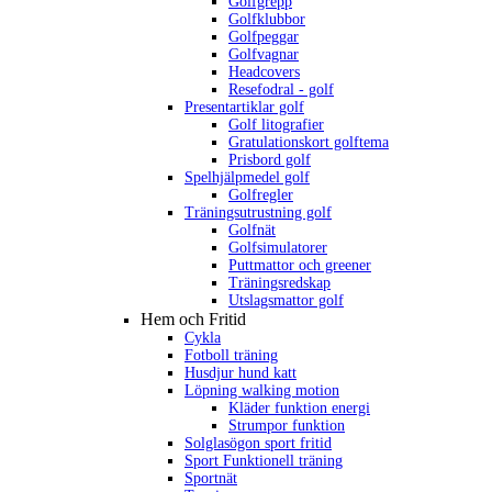
Golfgrepp
Golfklubbor
Golfpeggar
Golfvagnar
Headcovers
Resefodral - golf
Presentartiklar golf
Golf litografier
Gratulationskort golftema
Prisbord golf
Spelhjälpmedel golf
Golfregler
Träningsutrustning golf
Golfnät
Golfsimulatorer
Puttmattor och greener
Träningsredskap
Utslagsmattor golf
Hem och Fritid
Cykla
Fotboll träning
Husdjur hund katt
Löpning walking motion
Kläder funktion energi
Strumpor funktion
Solglasögon sport fritid
Sport Funktionell träning
Sportnät