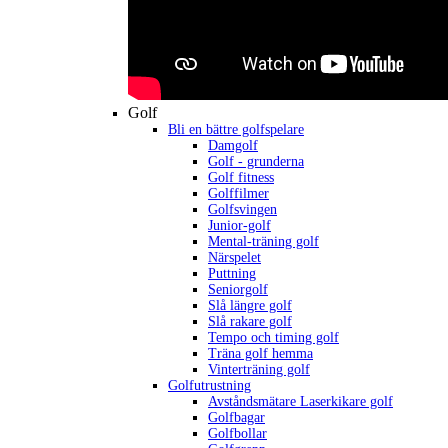
Golf
Bli en bättre golfspelare
Damgolf
Golf - grunderna
Golf fitness
Golffilmer
Golfsvingen
Junior-golf
Mental-träning golf
Närspelet
Puttning
Seniorgolf
Slå längre golf
Slå rakare golf
Tempo och timing golf
Träna golf hemma
Vinterträning golf
Golfutrustning
Avståndsmätare Laserkikare golf
Golfbagar
Golfbollar