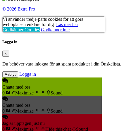
© 2026 Extra Pro
Vi använder tredje-parts cookies för att göra
webbplatsen enklare för dig
Läs mer här
Godkänner Cookies
Godkänner inte
Logga in
×
Du behöver vara inlogga för att spara produkter i din Önskelista.
Logga in
Avbryt
Chatta med oss
0
Maximize
Sound
Chatta med oss
0
Maximize
Sound
Jag är upptagen just nu
0
Maximize
Hide this chat
Sound