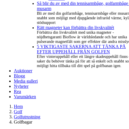
Så blir du av med din tennisarmbåge, golfarmbåge 
musarm
Bli av med din golfarmbåge, tennisarmbåge eller musar
snabbt som möjligt med djupgående infraröd värme, kyl
stödsupport
Rätt magneter kan förbättra din livskvalitét
Förbättra din livskvalitét med unika magneter -
nöjdhetsgaranti Bioflow är världsledande och har unika
pulserande magnetfält som ger effekter där andra missly
5 VIKTIGASTE SAKERNA ATT TÄNKA PÅ
EFTER UPPEHÅLL FRÅN GOLFEN
Efter vinteruppehåll eller ett längre skadeuppehåll finns 
saker du behöver tänka på för att så enkelt och snabbt s
möjligt hitta tillbaka till ditt spel på golfbanan igen.
Auktioner
Blogg
Media galleri
Nyheter
Rea
Varumärken
Hem
Golf
Golfutrustning
Golfbagar