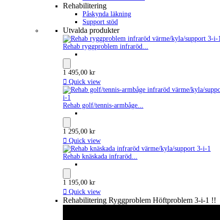
Rehabilitering
Påskynda läkning
Support stöd
Utvalda produkter
Rehab ryggproblem infraröd...
1 495,00 kr

Quick view
Rehab golf/tennis-armbåge...
1 295,00 kr

Quick view
Rehab knäskada infraröd...
1 195,00 kr

Quick view
Rehabilitering Ryggproblem Höftproblem 3-i-1 !!