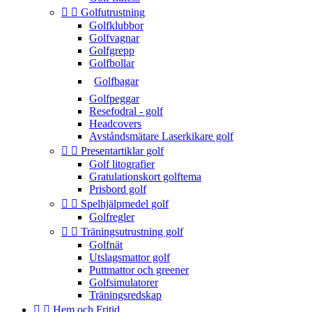


Golfutrustning
Golfklubbor
Golfvagnar
Golfgrepp
Golfbollar
Golfbagar
Golfpeggar
Resefodral - golf
Headcovers
Avståndsmätare Laserkikare golf


Presentartiklar golf
Golf litografier
Gratulationskort golftema
Prisbord golf


Spelhjälpmedel golf
Golfregler


Träningsutrustning golf
Golfnät
Utslagsmattor golf
Puttmattor och greener
Golfsimulatorer
Träningsredskap


Hem och Fritid