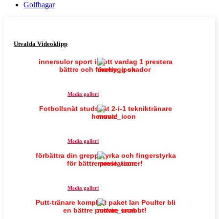
Golfbagar
Utvalda Videoklipp
innersulor sport idrott vardag 1 prestera
bättre och förebygg skador
Media galleri
Fotbollsnät studsnät 2-i-1 tekniktränare
hemma!
Media galleri
förbättra din greppstyrka och fingerstyrka
för bättre prestationer!
Media galleri
Putt-tränare komplett paket Ian Poulter bli
en bättre puttare snabbt!