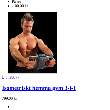
På rea!
-100,00 kr

Snabbvy
Isometriskt hemma gym 3-i-1
799,00 kr