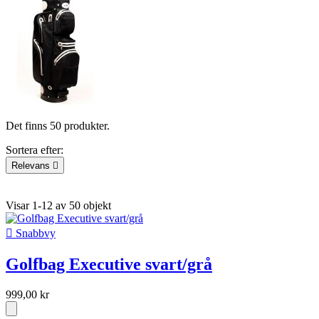
Det finns 50 produkter.
Sortera efter:
Relevans

Relevans
Namn, A till Ö
Namn, Ö till A
Pris, lågt till högt
Pris,
högt till lågt
Visar 1-12 av 50 objekt

Snabbvy
Golfbag Executive svart/grå
999,00 kr