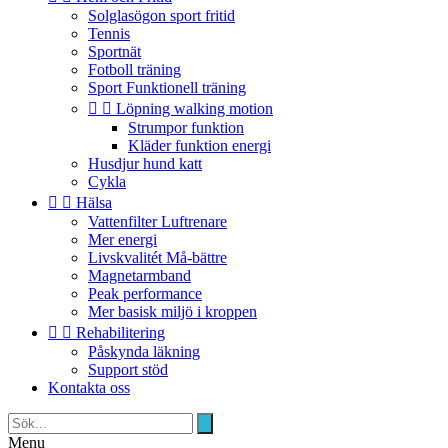
Solglasögon sport fritid
Tennis
Sportnät
Fotboll träning
Sport Funktionell träning


Löpning walking motion
Strumpor funktion
Kläder funktion energi
Husdjur hund katt
Cykla


Hälsa
Vattenfilter Luftrenare
Mer energi
Livskvalitét Må-bättre
Magnetarmband
Peak performance
Mer basisk miljö i kroppen


Rehabilitering
Påskynda läkning
Support stöd
Kontakta oss
Menu