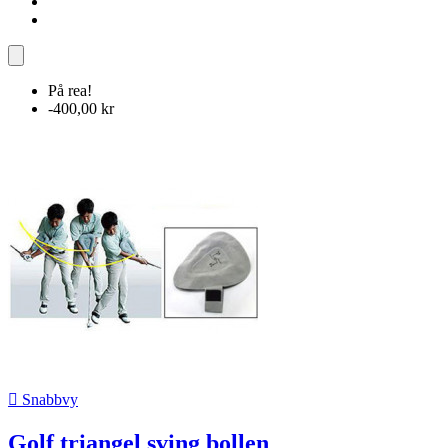
På rea!
-400,00 kr

Snabbvy
Golf triangel sving bollen