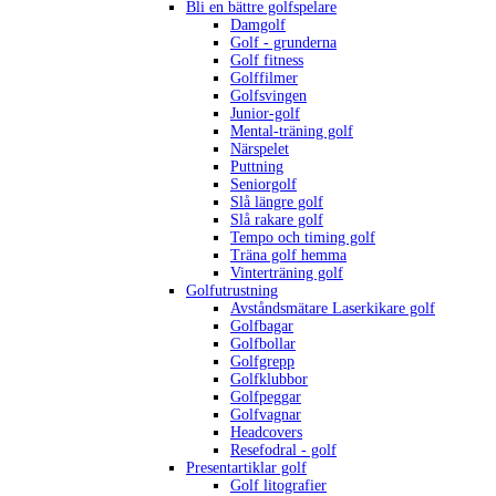
Bli en bättre golfspelare
Damgolf
Golf - grunderna
Golf fitness
Golffilmer
Golfsvingen
Junior-golf
Mental-träning golf
Närspelet
Puttning
Seniorgolf
Slå längre golf
Slå rakare golf
Tempo och timing golf
Träna golf hemma
Vinterträning golf
Golfutrustning
Avståndsmätare Laserkikare golf
Golfbagar
Golfbollar
Golfgrepp
Golfklubbor
Golfpeggar
Golfvagnar
Headcovers
Resefodral - golf
Presentartiklar golf
Golf litografier