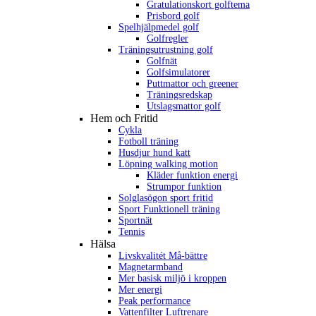
Gratulationskort golftema
Prisbord golf
Spelhjälpmedel golf
Golfregler
Träningsutrustning golf
Golfnät
Golfsimulatorer
Puttmattor och greener
Träningsredskap
Utslagsmattor golf
Hem och Fritid
Cykla
Fotboll träning
Husdjur hund katt
Löpning walking motion
Kläder funktion energi
Strumpor funktion
Solglasögon sport fritid
Sport Funktionell träning
Sportnät
Tennis
Hälsa
Livskvalitét Må-bättre
Magnetarmband
Mer basisk miljö i kroppen
Mer energi
Peak performance
Vattenfilter Luftrenare