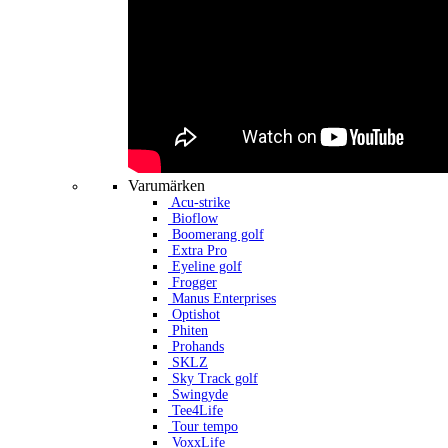
Varumärken
Acu-strike
Bioflow
Boomerang golf
Extra Pro
Eyeline golf
Frogger
Manus Enterprises
Optishot
Phiten
Prohands
SKLZ
Sky Track golf
Swingyde
Tee4Life
Tour tempo
VoxxLife