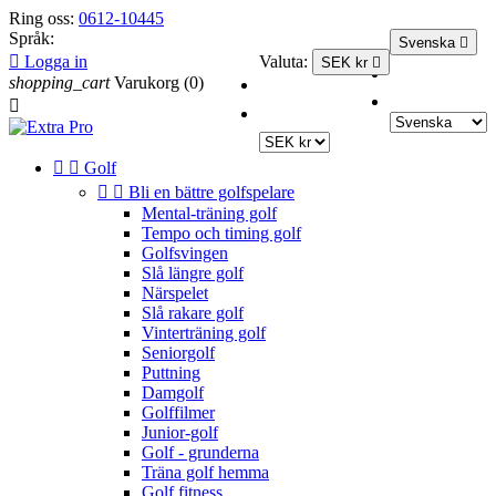
Ring oss:
0612-10445
Språk:
Svenska


Logga in
Valuta:
SEK kr

Svenska
shopping_cart
Varukorg
(0)
EUR €
English GB

SEK kr


Golf


Bli en bättre golfspelare
Mental-träning golf
Tempo och timing golf
Golfsvingen
Slå längre golf
Närspelet
Slå rakare golf
Vinterträning golf
Seniorgolf
Puttning
Damgolf
Golffilmer
Junior-golf
Golf - grunderna
Träna golf hemma
Golf fitness