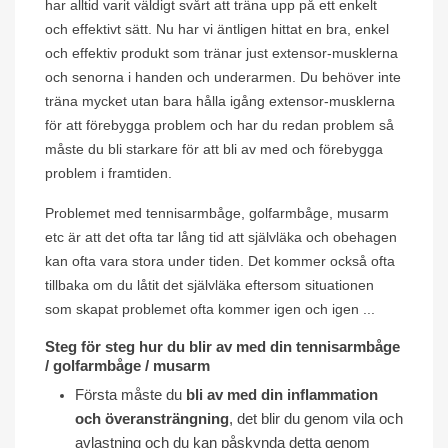
har alltid varit väldigt svårt att träna upp på ett enkelt
och effektivt sätt. Nu har vi äntligen hittat en bra, enkel
och effektiv produkt som tränar just extensor-musklerna
och senorna i handen och underarmen. Du behöver inte
träna mycket utan bara hålla igång extensor-musklerna
för att förebygga problem och har du redan problem så
måste du bli starkare för att bli av med och förebygga
problem i framtiden.
Problemet med tennisarmbåge, golfarmbåge, musarm
etc är att det ofta tar lång tid att självläka och obehagen
kan ofta vara stora under tiden. Det kommer också ofta
tillbaka om du låtit det självläka eftersom situationen
som skapat problemet ofta kommer igen och igen ...
Steg för steg hur du blir av med din tennisarmbåge
/ golfarmbåge / musarm
Första måste du
bli av med din inflammation
och överansträngning
, det blir du genom vila och
avlastning och du kan påskynda detta genom