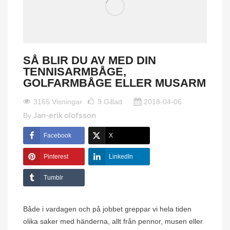
SÅ BLIR DU AV MED DIN
TENNISARMBÅGE,
GOLFARMBÅGE ELLER MUSARM
3165 Visningar
9
Gillad
2018-04-06
Jan-erik olofsson
By
Facebook
X
Pinterest
LinkedIn
Tumblr
Både i vardagen och på jobbet greppar vi hela tiden
olika saker med händerna, allt från pennor, musen eller