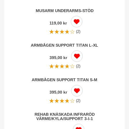
MUSARM UNDERARMS-STÖD
×
Logga in
119,00 kr
(2)
Du behöver vara inlogga för att spara produkter i din
Önskelista.
ARMBÅGEN SUPPORT TITAN L-XL
395,00 kr
Avbryt
Logga in
(2)
ARMBÅGEN SUPPORT TITAN S-M
395,00 kr
(2)
REHAB KNÄSKADA INFRARÖD
VÄRME/KYLA/SUPPORT 3-I-1