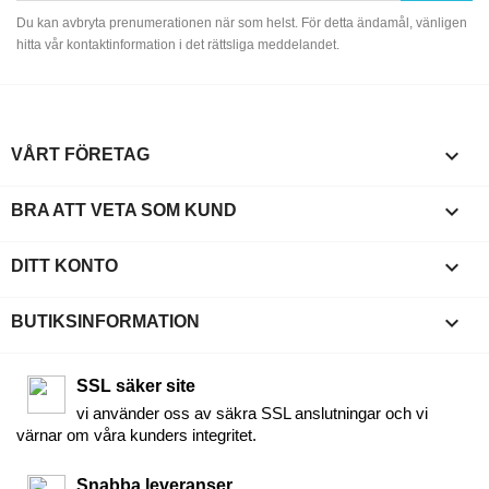
Du kan avbryta prenumerationen när som helst. För detta ändamål, vänligen
hitta vår kontaktinformation i det rättsliga meddelandet.

VÅRT FÖRETAG

BRA ATT VETA SOM KUND

DITT KONTO
keyboard_arrow_down
BUTIKSINFORMATION
SSL säker site
vi använder oss av säkra SSL anslutningar och vi
värnar om våra kunders integritet.
Snabba leveranser