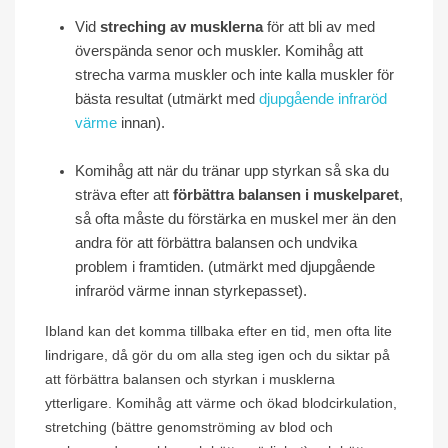
Vid
streching av musklerna
för att bli av med
överspända senor och muskler. Komihåg att
strecha varma muskler och inte kalla muskler för
bästa resultat (utmärkt med
djupgående infraröd
värme
innan).
Komihåg att när du tränar upp styrkan så ska du
sträva efter att
förbättra balansen i muskelparet
,
så ofta måste du förstärka en muskel mer än den
andra för att förbättra balansen och undvika
problem i framtiden. (utmärkt med djupgående
infraröd värme innan styrkepasset).
Ibland kan det komma tillbaka efter en tid, men ofta lite
lindrigare, då gör du om alla steg igen och du siktar på
att förbättra balansen och styrkan i musklerna
ytterligare. Komihåg att värme och ökad blodcirkulation,
stretching (bättre genomströming av blod och