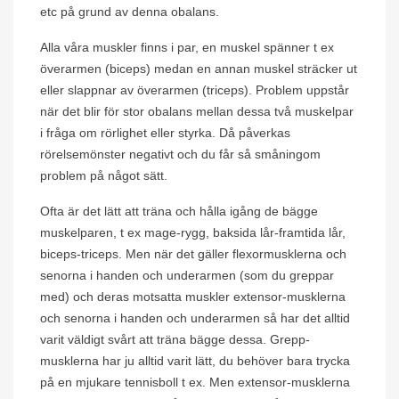
etc på grund av denna obalans.
Alla våra muskler finns i par, en muskel spänner t ex
överarmen (biceps) medan en annan muskel sträcker ut
eller slappnar av överarmen (triceps). Problem uppstår
när det blir för stor obalans mellan dessa två muskelpar
i fråga om rörlighet eller styrka. Då påverkas
rörelsemönster negativt och du får så småningom
problem på något sätt.
Ofta är det lätt att träna och hålla igång de bägge
muskelparen, t ex mage-rygg, baksida lår-framtida lår,
biceps-triceps. Men när det gäller flexormusklerna och
senorna i handen och underarmen (som du greppar
med) och deras motsatta muskler extensor-musklerna
och senorna i handen och underarmen så har det alltid
varit väldigt svårt att träna bägge dessa. Grepp-
musklerna har ju alltid varit lätt, du behöver bara trycka
på en mjukare tennisboll t ex. Men extensor-musklerna