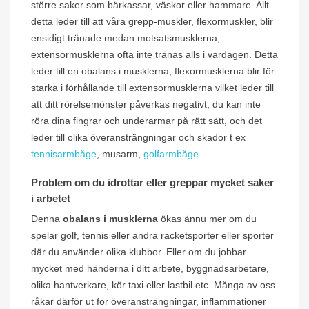
större saker som bärkassar, väskor eller hammare. Allt
detta leder till att våra grepp-muskler, flexormuskler, blir
ensidigt tränade medan motsatsmusklerna,
extensormusklerna ofta inte tränas alls i vardagen. Detta
leder till en obalans i musklerna, flexormusklerna blir för
starka i förhållande till extensormusklerna vilket leder till
att ditt rörelsemönster påverkas negativt, du kan inte
röra dina fingrar och underarmar på rätt sätt, och det
leder till olika överansträngningar och skador t ex
tennisarmbåge
, musarm,
golfarmbåge
.
Problem om du idrottar eller greppar mycket saker
i arbetet
Denna
obalans i musklerna
ökas ännu mer om du
spelar golf, tennis eller andra racketsporter eller sporter
där du använder olika klubbor. Eller om du jobbar
mycket med händerna i ditt arbete, byggnadsarbetare,
olika hantverkare, kör taxi eller lastbil etc. Många av oss
råkar därför ut för överansträngningar, inflammationer