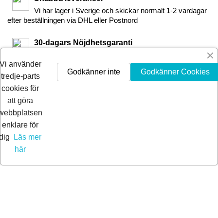
Vi har lager i Sverige och skickar normalt 1-2 vardagar
efter beställningen via DHL eller Postnord
30-dagars Nöjdhetsgaranti
Är du inte nöjd får du pengarna tillbaka inom 30-dagar.
Vi använder
Godkänner inte
Godkänner Cookies
tredje-parts
cookies för
att göra
webbplatsen
enklare för
dig
Läs mer
här
© 2026 Extra Pro