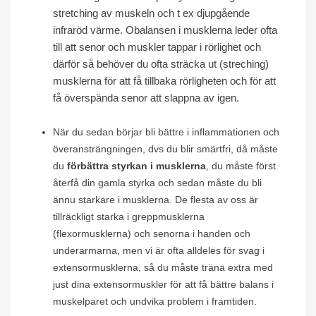
stretching av muskeln och t ex djupgående
infraröd värme. Obalansen i musklerna leder ofta
till att senor och muskler tappar i rörlighet och
därför så behöver du ofta sträcka ut (streching)
musklerna för att få tillbaka rörligheten och för att
få överspända senor att slappna av igen.
När du sedan börjar bli bättre i inflammationen och
överansträngningen, dvs du blir smärtfri, då måste
du
förbättra styrkan i musklerna
, du måste först
återfå din gamla styrka och sedan måste du bli
ännu starkare i musklerna. De flesta av oss är
tillräckligt starka i greppmusklerna
(flexormusklerna) och senorna i handen och
underarmarna, men vi är ofta alldeles för svag i
extensormusklerna, så du måste träna extra med
just dina extensormuskler för att få bättre balans i
muskelparet och undvika problem i framtiden.