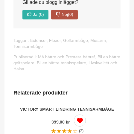
Gillade du blogg inlägget?
Ja
(0)
Nej
(0)
Taggar :
Extensor
,
Flexor
,
Golfarmbåge
,
Musarm
,
Tennisarmbåge
Publiserad i:
Må bättre och Prestera bättre!
,
Bli en bättre
golfspelare
,
Bli en bättre tennisspelare
,
Livskvalitét och
Hälsa
Relaterade produkter
VICTORY SMÄRT LINDRING TENNISARMBÅGE
399,00 kr
(2)