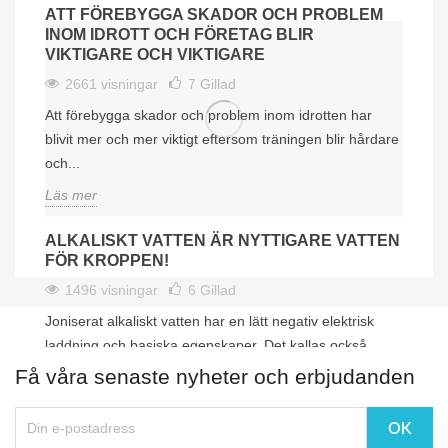
ATT FÖREBYGGA SKADOR OCH PROBLEM
INOM IDROTT OCH FÖRETAG BLIR
VIKTIGARE OCH VIKTIGARE
2661 visningar
7
Gillad
Att förebygga skador och problem inom idrotten har
blivit mer och mer viktigt eftersom träningen blir hårdare
och...
Läs mer
ALKALISKT VATTEN ÄR NYTTIGARE VATTEN
FÖR KROPPEN!
1496 visningar
6
Gillad
Joniserat alkaliskt vatten har en lätt negativ elektrisk
laddning och basiska egenskaper. Det kallas också
”levande...
Få våra senaste nyheter och erbjudanden
Läs mer