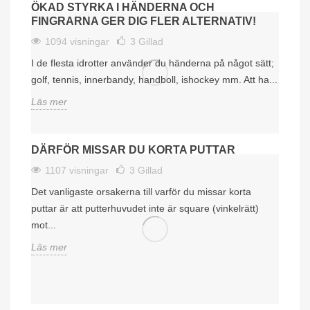
ÖKAD STYRKA I HÄNDERNA OCH
FINGRARNA GER DIG FLER ALTERNATIV!
1094 visningar
3
Gillad
I de flesta idrotter använder du händerna på något sätt;
golf, tennis, innerbandy, handboll, ishockey mm. Att ha...
Läs mer
DÄRFÖR MISSAR DU KORTA PUTTAR
1107 visningar
3
Gillad
Det vanligaste orsakerna till varför du missar korta
puttar är att putterhuvudet inte är square (vinkelrätt)
mot...
Läs mer