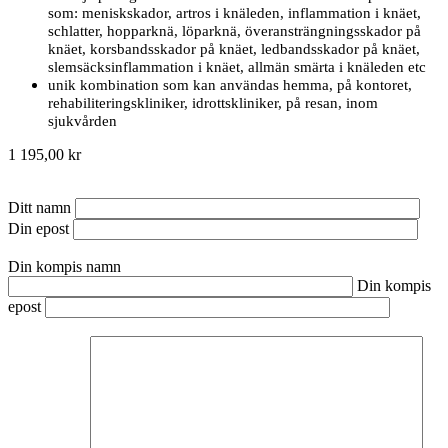
som: meniskskador, artros i knäleden, inflammation i knäet,
schlatter, hopparknä, löparknä, överansträngningsskador på
knäet, korsbandsskador på knäet, ledbandsskador på knäet,
slemsäcksinflammation i knäet, allmän smärta i knäleden etc
unik kombination som kan användas hemma, på kontoret,
rehabiliteringskliniker, idrottskliniker, på resan, inom
sjukvården
1 195,00 kr
Ditt namn
Din epost
Din kompis namn
Din kompis
epost