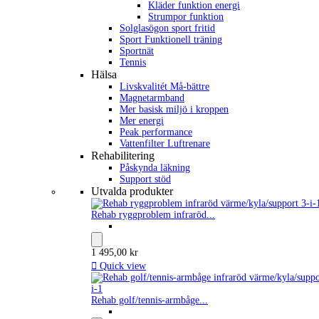
Kläder funktion energi
Strumpor funktion
Solglasögon sport fritid
Sport Funktionell träning
Sportnät
Tennis
Hälsa
Livskvalitét Må-bättre
Magnetarmband
Mer basisk miljö i kroppen
Mer energi
Peak performance
Vattenfilter Luftrenare
Rehabilitering
Påskynda läkning
Support stöd
Utvalda produkter
Rehab ryggproblem infraröd...
1 495,00 kr

Quick view
Rehab golf/tennis-armbåge...