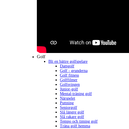
Golf
Bli en bättre golfspelare
Damgolf
Golf - grunderna
Golf fitness
Golffilmer
Golfsvingen
Junior-golf
Mental-träning golf
Närspelet
Puttning
Seniorgolf
Slå längre golf
Slå rakare golf
Tempo och timing golf
Träna golf hemma