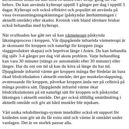
behov. Du kan använda kylterapi upptill 3 gånger per dag i upptill 3
dagar. Kylterapi och också effektivt och populärt att använda på
vissa överansträngningskänningar (påskyndar återhämtningen i
aktuellt område) eller skador. Kronisk värk bland idrottare brukar
också behandlas med kylterapi.
När svullnaden har gått ner så kan
värmeterapi
påskynda
läkningsprocess i kroppen. Vår djupgående infraröda värmeterapi är
är skonsamt för kroppen och naturligt för kroppen (inga
slaggprodukter skapas) och beprövat länge i Asien. Du kan behandla
dig själv 3-4 gånger per dag vid akuta problem. Varje behandling
kan vara 30 minuter (stängs av automatiskt efter 30 minuter) eller
längre. Har du ont om tid så kan du köra så länge du har tid.
Djupgående infraröd värme ger kroppen många fler fördelar än bara
ökad blodcirkulation i aktuellt område; det ger muskelavslappning,
avstressande för kroppen, påverkar kroppen ända ner på cellnivå på
många positiva sätt. Djupgående infraröd värme ökar
blodcirkulationen på ett naturligt sätt för kroppen och påskyndar
läkningen i aktuellt område. Det ger också tillfällig smärtlindring i
aktuellt område och gör att hård muskler blir mjukare.
Vårt unika rehabiliterings-system innehåller också ett support för
knäleden som gör att du får extra stöd och värme åt området under
vardagen. Det är en storlek passar alla.