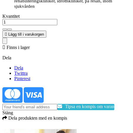
rehabiliteringskliniker, idrottskliniker, på resan, inom
sjukvården
Kvantitet

Lägg till i varukorgen

Finns i lager
Dela
Dela
Twittra
Pinterest
Tipsa en kompis om varan
Stäng
Dela produkten med en kompis