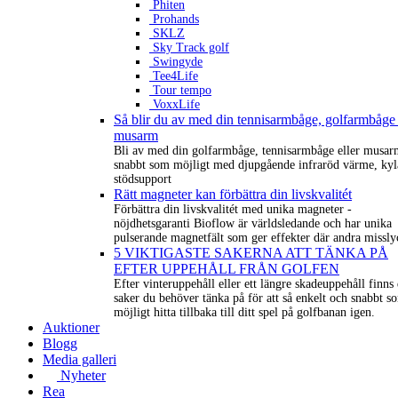
Phiten
Prohands
SKLZ
Sky Track golf
Swingyde
Tee4Life
Tour tempo
VoxxLife
Så blir du av med din tennisarmbåge, golfarmbåge 
musarm
Bli av med din golfarmbåge, tennisarmbåge eller musar
snabbt som möjligt med djupgående infraröd värme, kyl
stödsupport
Rätt magneter kan förbättra din livskvalitét
Förbättra din livskvalitét med unika magneter -
nöjdhetsgaranti Bioflow är världsledande och har unika
pulserande magnetfält som ger effekter där andra missly
5 VIKTIGASTE SAKERNA ATT TÄNKA PÅ
EFTER UPPEHÅLL FRÅN GOLFEN
Efter vinteruppehåll eller ett längre skadeuppehåll finns 
saker du behöver tänka på för att så enkelt och snabbt s
möjligt hitta tillbaka till ditt spel på golfbanan igen.
Auktioner
Blogg
Media galleri
Nyheter
Rea