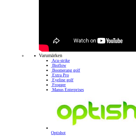
Varumärken
Acu-strike
Bioflow
Boomerang golf
Extra Pro
Eyeline golf
Frogger
Manus Enterprises
Optishot