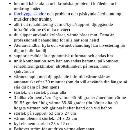
bra mot både akuta och kroniska problem i knäleden och
omkring knäet
förebygga skador
och problem och påskynda återhämtning i
muskler efter träning
allt-i-ett rehabilitering värme/kyla/support; djupgående
infraröd värme (3 olika nivåer)
du slipper använda kylpåsar, värme påsar mm. Detta är
professionell behandling för alla när som helst!
Återanvändbar kyla och värmebehandling! En investering för
dig och din familj
supportet/stödet är ergonomisk utformat och andas bra
unik kombination som kan användas hemma, på kontoret,
rehabiliteringskliniker, idrottskliniker, på resan, inom
sjukvården
värmeterapin med djupgående infraröd värme slår av
automatiskt efter 30 minuter (om du vill använda din längre så
slår du bara på den igen)
storlek: en storlek passar alla
3 olika värmenivåer: låg värme 45-50 grader / medium värme
50-55 grader / hög värme 55-60 grader (du börjar ofta på
högsta värmen och går neråt efter hand och vid behov
storlek på support: 63 cm x 27 cm
värme-element storlek: 24 x 22 cm
kyl-element storlek: 23 x 22 cm
Behöver ström för att driva värme-elementet