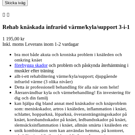


Rehab knäskada infraröd värme/kyla/support 3-i-1
1 195,00 kr
Inkl. moms
Leverans inom 1-2 vardagar
bra mot både akuta och kroniska problem i knäleden och
omkring knäet
förebygga skador
och problem och påskynda återhämtning i
muskler efter träning
allt-i-ett rehabilitering värme/kyla/support; djupgående
infraröd värme (3 olika nivåer)
Detta är professionell behandling för alla när som helst!
Återanvändbar kyla och värmebehandling! En investering för
dig och din familj
kan hjälpa dig bland annat med knäskador och knäproblem
som: meniskskador, artros i knäleden, inflammation i knäet,
schlatter, hopparknä, löparknä, överansträngningsskador på
knäet, korsbandsskador på knäet, ledbandsskador på knäet,
slemsäcksinflammation i knäet, allmän smärta i knäleden etc
unik kombination som kan användas hemma, på kontoret,