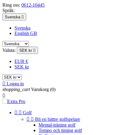
Ring oss:
0612-10445
Språk:
Svenska

Svenska
English GB
Valuta:
SEK kr

EUR €
SEK kr

Logga in
shopping_cart
Varukorg
(0)



Golf


Bli en bättre golfspelare
Mental-träning golf
Tempo och timing golf