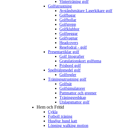
Vinterträning golf
Golfutrustning
Avståndsmätare Laserkikare golf
Golfbagar
Golfbollar
Golfgrepp
Golfklubbor
Golfpeggar
Golfvagnar
Headcovers
Resefodral - golf
Presentartiklar golf
Golf litografier
Gratulationskort golftema
Prisbord golf
Spelhjälpmedel golf
Golfregler
Träningsutrustning golf
Golfnät
Golfsimulatorer
Puttmattor och greener
Träningsredskap
Utslagsmattor golf
Hem och Fritid
Cykla
Fotboll träning
Husdjur hund katt
Löpning walking motion