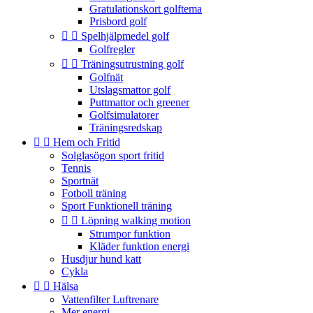
Gratulationskort golftema
Prisbord golf


Spelhjälpmedel golf
Golfregler


Träningsutrustning golf
Golfnät
Utslagsmattor golf
Puttmattor och greener
Golfsimulatorer
Träningsredskap


Hem och Fritid
Solglasögon sport fritid
Tennis
Sportnät
Fotboll träning
Sport Funktionell träning


Löpning walking motion
Strumpor funktion
Kläder funktion energi
Husdjur hund katt
Cykla


Hälsa
Vattenfilter Luftrenare
Mer energi