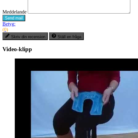
Meddelande
Send mail
Betyg:
(0)
Skriv din recension
Ställ en fråga
Video-klipp