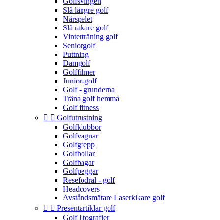
Golfsvingen
Slå längre golf
Närspelet
Slå rakare golf
Vinterträning golf
Seniorgolf
Puttning
Damgolf
Golffilmer
Junior-golf
Golf - grunderna
Träna golf hemma
Golf fitness


Golfutrustning
Golfklubbor
Golfvagnar
Golfgrepp
Golfbollar
Golfbagar
Golfpeggar
Resefodral - golf
Headcovers
Avståndsmätare Laserkikare golf


Presentartiklar golf
Golf litografier