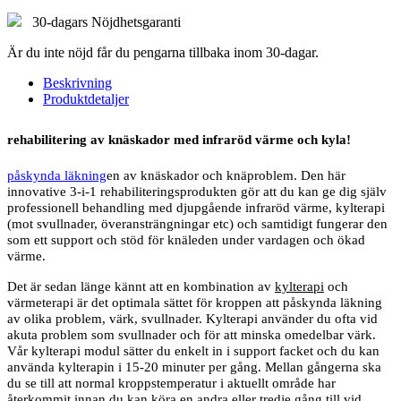
30-dagars Nöjdhetsgaranti
Är du inte nöjd får du pengarna tillbaka inom 30-dagar.
Beskrivning
Produktdetaljer
rehabilitering av knäskador med infraröd värme och kyla!
påskynda läkning
en av knäskador och knäproblem. Den här
innovative 3-i-1 rehabiliteringsprodukten gör att du kan ge dig själv
professionell behandling med djupgående infraröd värme, kylterapi
(mot svullnader, överansträngningar etc) och samtidigt fungerar den
som ett support och stöd för knäleden under vardagen och ökad
värme.
Det är sedan länge kännt att en kombination av
kylterapi
och
värmeterapi är det optimala sättet för kroppen att påskynda läkning
av olika problem, värk, svullnader. Kylterapi använder du ofta vid
akuta problem som svullnader och för att minska omedelbar värk.
Vår kylterapi modul sätter du enkelt in i support facket och du kan
använda kylterapin i 15-20 minuter per gång. Mellan gångerna ska
du se till att normal kroppstemperatur i aktuellt område har
återkommit innan du kan köra en andra eller tredje gång till vid