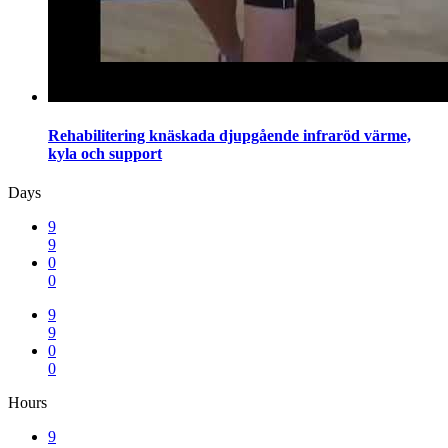
Rehabilitering knäskada djupgående infraröd värme,
kyla och support
Days
9
9
0
0
9
9
0
0
Hours
9