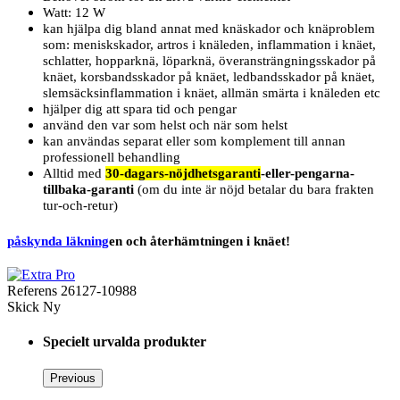
Watt: 12 W
kan hjälpa dig bland annat med knäskador och knäproblem
som: meniskskador, artros i knäleden, inflammation i knäet,
schlatter, hopparknä, löparknä, överansträngningsskador på
knäet, korsbandsskador på knäet, ledbandsskador på knäet,
slemsäcksinflammation i knäet, allmän smärta i knäleden etc
hjälper dig att spara tid och pengar
använd den var som helst och när som helst
kan användas separat eller som komplement till annan
professionell behandling
Alltid med
30-dagars-nöjdhetsgaranti
-eller-pengarna-
tillbaka-garanti
(om du inte är nöjd betalar du bara frakten
tur-och-retur)
påskynda läkning
en och återhämtningen i knäet!
Referens
26127-10988
Skick
Ny
Specielt urvalda produkter
Previous