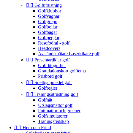


Golfutrustning
Golfklubbor
Golfvagnar
Golfgrepp
Golfbollar
Golfbagar
Golfpeggar
Resefodral - golf
Headcovers
Avståndsmätare Laserkikare golf


Presentartiklar golf
Golf litografier
Gratulationskort golftema
Prisbord golf


Spelhjälpmedel golf
Golfregler


Träningsutrustning golf
Golfnät
Utslagsmattor golf
Puttmattor och greener
Golfsimulatorer
Träningsredskap


Hem och Fritid