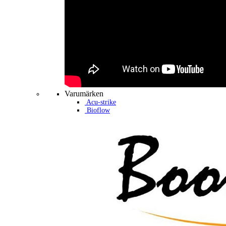
Varumärken
Acu-strike
Bioflow