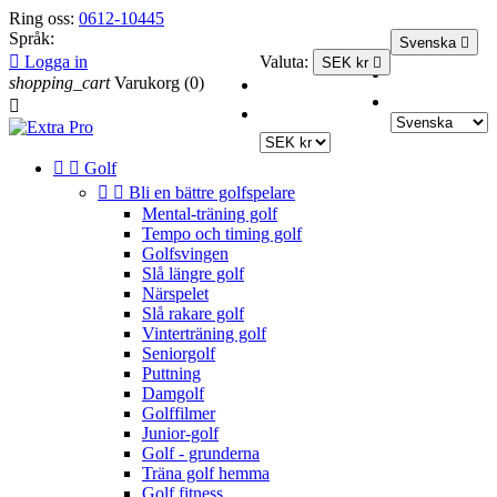
Ring oss:
0612-10445
Språk:
Svenska


Logga in
Valuta:
SEK kr

Svenska
shopping_cart
Varukorg
(0)
EUR €
English GB

SEK kr


Golf


Bli en bättre golfspelare
Mental-träning golf
Tempo och timing golf
Golfsvingen
Slå längre golf
Närspelet
Slå rakare golf
Vinterträning golf
Seniorgolf
Puttning
Damgolf
Golffilmer
Junior-golf
Golf - grunderna
Träna golf hemma
Golf fitness