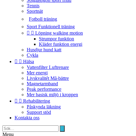
Solglasögon sport fritid
Tennis
Sportnät
Fotboll träning
Sport Funktionell träning


Löpning walking motion
Strumpor funktion
Kläder funktion energi
Husdjur hund katt
Cykla


Hälsa
Vattenfilter Luftrenare
Mer energi
Livskvalitét Må-bättre
Magnetarmband
Peak performance
Mer basisk miljö i kroppen


Rehabilitering
Påskynda läkning
Support stöd
Kontakta oss
Menu