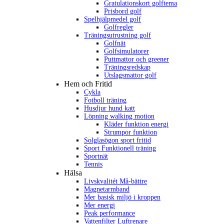
Gratulationskort golftema
Prisbord golf
Spelhjälpmedel golf
Golfregler
Träningsutrustning golf
Golfnät
Golfsimulatorer
Puttmattor och greener
Träningsredskap
Utslagsmattor golf
Hem och Fritid
Cykla
Fotboll träning
Husdjur hund katt
Löpning walking motion
Kläder funktion energi
Strumpor funktion
Solglasögon sport fritid
Sport Funktionell träning
Sportnät
Tennis
Hälsa
Livskvalitét Må-bättre
Magnetarmband
Mer basisk miljö i kroppen
Mer energi
Peak performance
Vattenfilter Luftrenare