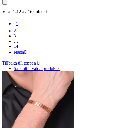
Visar 1-12 av 162 objekt
1
2
3
…
14
Nästa

Tillbaka till toppen

Särskilt utvalda produkter