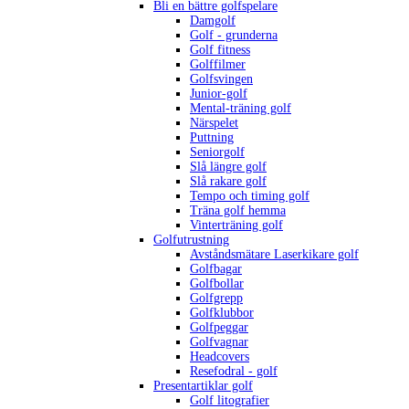
Bli en bättre golfspelare
Damgolf
Golf - grunderna
Golf fitness
Golffilmer
Golfsvingen
Junior-golf
Mental-träning golf
Närspelet
Puttning
Seniorgolf
Slå längre golf
Slå rakare golf
Tempo och timing golf
Träna golf hemma
Vinterträning golf
Golfutrustning
Avståndsmätare Laserkikare golf
Golfbagar
Golfbollar
Golfgrepp
Golfklubbor
Golfpeggar
Golfvagnar
Headcovers
Resefodral - golf
Presentartiklar golf
Golf litografier