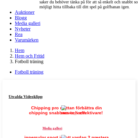
saker du behöver tänka på för att så enkelt och snabbt s
möjligt hitta tillbaka till ditt spel på golfbanan igen.
Auktioner
Blogg
Media galleri
Nyheter
Rea
Varumärken
Hem
Hem och Fritid
Fotboll träning
Fotboll träning
Utvalda Videoklipp
Chipping pro mattan förbättra din
chipping snabbare och effektivare!
Media galleri
innersulor sport idrott vardag 2 prestera