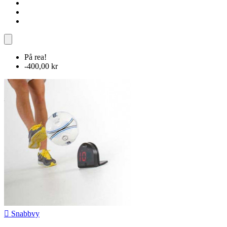
På rea!
-400,00 kr

Snabbvy