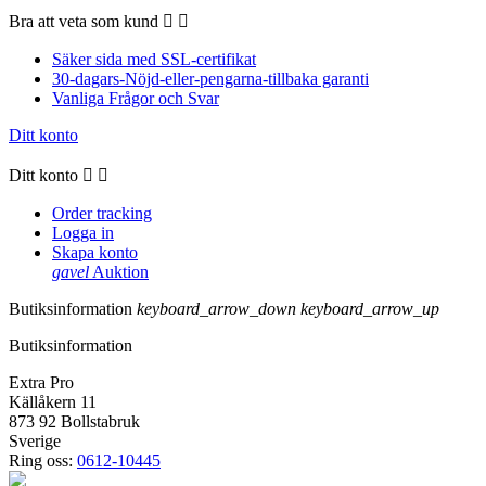
Bra att veta som kund


Säker sida med SSL-certifikat
30-dagars-Nöjd-eller-pengarna-tillbaka garanti
Vanliga Frågor och Svar
Ditt konto
Ditt konto


Order tracking
Logga in
Skapa konto
gavel
Auktion
Butiksinformation
keyboard_arrow_down
keyboard_arrow_up
Butiksinformation
Extra Pro
Källåkern 11
873 92 Bollstabruk
Sverige
Ring oss:
0612-10445