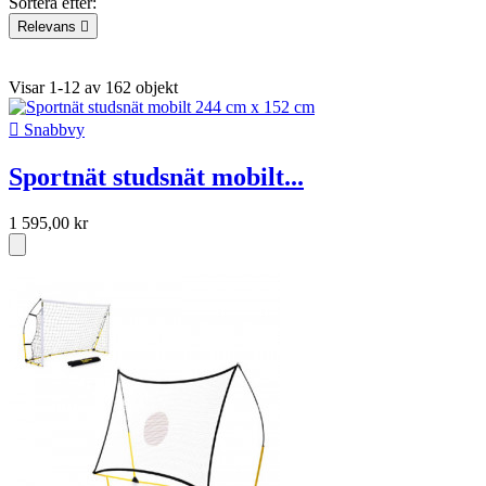
Sortera efter:
Relevans

Relevans
Namn, A till Ö
Namn, Ö till A
Pris, lågt till högt
Pris,
högt till lågt
Visar 1-12 av 162 objekt

Snabbvy
Sportnät studsnät mobilt...
1 595,00 kr