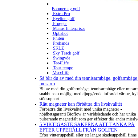
Boomerang golf
Extra Pro
Eyeline golf
Frogger
Manus Enterprises
Optishot
Phiten
Prohands
SKLZ
Sky Track golf
Swingyde
Tee4Life
Tour tempo
VoxxLife
Så blir du av med din tennisarmbåge, golfarmbåge 
musarm
Bli av med din golfarmbåge, tennisarmbåge eller musar
snabbt som möjligt med djupgående infraröd värme, kyl
stödsupport
Rätt magneter kan förbättra din livskvalitét
Förbättra din livskvalitét med unika magneter -
nöjdhetsgaranti Bioflow är världsledande och har unika
pulserande magnetfält som ger effekter där andra missly
5 VIKTIGASTE SAKERNA ATT TÄNKA PÅ
EFTER UPPEHÅLL FRÅN GOLFEN
Efter vinteruppehåll eller ett längre skadeuppehåll finns 