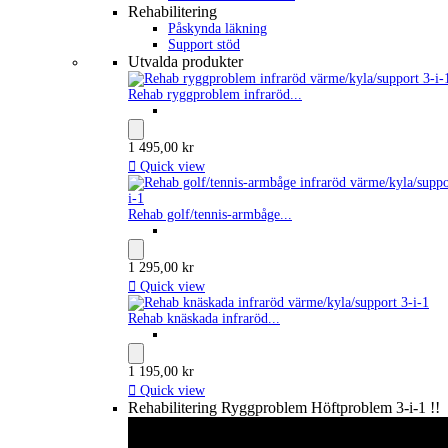
Rehabilitering
Påskynda läkning
Support stöd
Utvalda produkter
Rehab ryggproblem infraröd...
1 495,00 kr

Quick view
Rehab golf/tennis-armbåge...
1 295,00 kr

Quick view
Rehab knäskada infraröd...
1 195,00 kr

Quick view
Rehabilitering Ryggproblem Höftproblem 3-i-1 !!