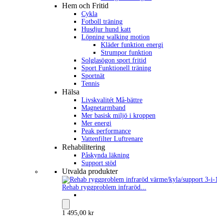
Hem och Fritid
Cykla
Fotboll träning
Husdjur hund katt
Löpning walking motion
Kläder funktion energi
Strumpor funktion
Solglasögon sport fritid
Sport Funktionell träning
Sportnät
Tennis
Hälsa
Livskvalitét Må-bättre
Magnetarmband
Mer basisk miljö i kroppen
Mer energi
Peak performance
Vattenfilter Luftrenare
Rehabilitering
Påskynda läkning
Support stöd
Utvalda produkter
Rehab ryggproblem infraröd...
1 495,00 kr