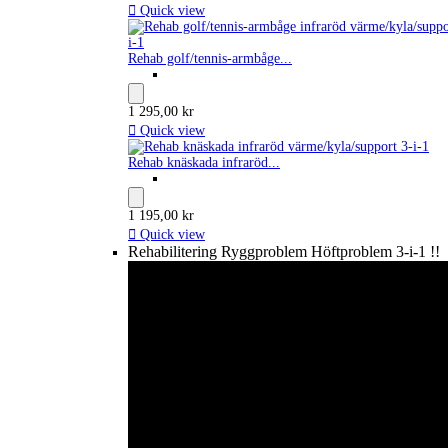

Quick view
Rehab golf/tennis-armbåge...
1 295,00 kr

Quick view
Rehab knäskada infraröd...
1 195,00 kr

Quick view
Rehabilitering Ryggproblem Höftproblem 3-i-1 !!