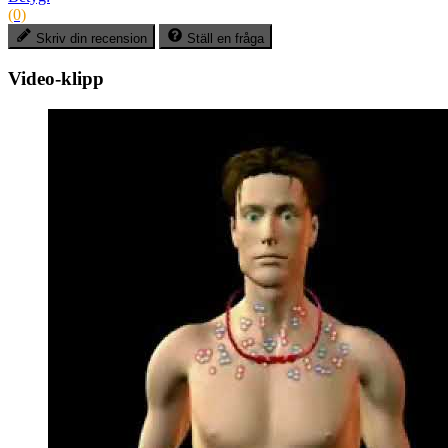
(0)
Skriv din recension
Ställ en fråga
Video-klipp