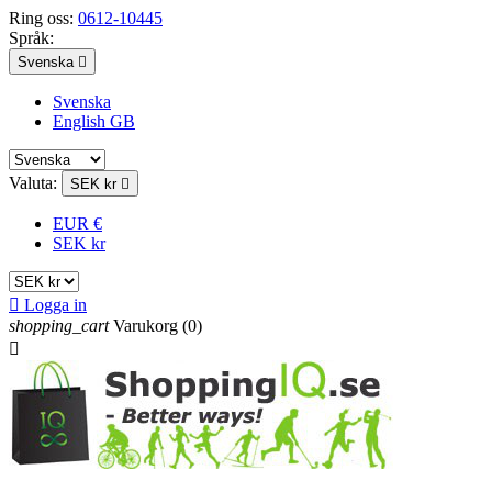
Ring oss:
0612-10445
Språk:
Svenska

Svenska
English GB
Valuta:
SEK kr

EUR €
SEK kr

Logga in
shopping_cart
Varukorg
(0)
