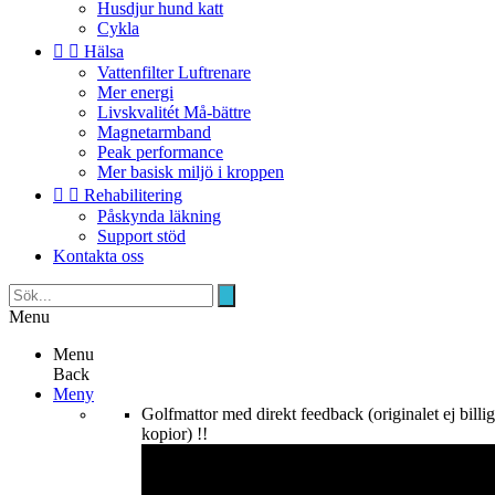
Husdjur hund katt
Cykla


Hälsa
Vattenfilter Luftrenare
Mer energi
Livskvalitét Må-bättre
Magnetarmband
Peak performance
Mer basisk miljö i kroppen


Rehabilitering
Påskynda läkning
Support stöd
Kontakta oss
Menu
Menu
Back
Meny
Golfmattor med direkt feedback (originalet ej billi
kopior) !!