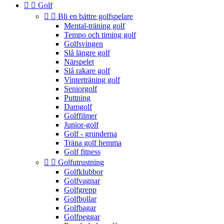


Golf


Bli en bättre golfspelare
Mental-träning golf
Tempo och timing golf
Golfsvingen
Slå längre golf
Närspelet
Slå rakare golf
Vinterträning golf
Seniorgolf
Puttning
Damgolf
Golffilmer
Junior-golf
Golf - grunderna
Träna golf hemma
Golf fitness


Golfutrustning
Golfklubbor
Golfvagnar
Golfgrepp
Golfbollar
Golfbagar
Golfpeggar