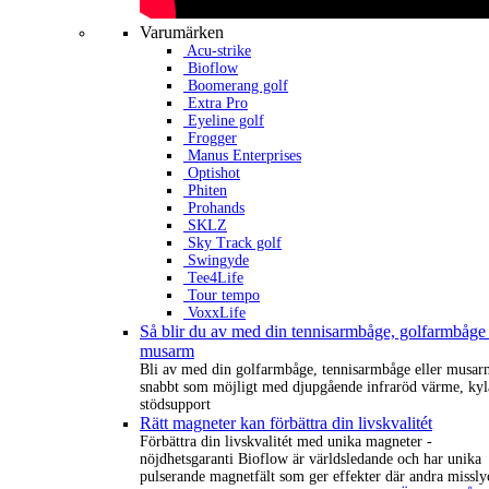
Varumärken
Acu-strike
Bioflow
Boomerang golf
Extra Pro
Eyeline golf
Frogger
Manus Enterprises
Optishot
Phiten
Prohands
SKLZ
Sky Track golf
Swingyde
Tee4Life
Tour tempo
VoxxLife
Så blir du av med din tennisarmbåge, golfarmbåge 
musarm
Bli av med din golfarmbåge, tennisarmbåge eller musar
snabbt som möjligt med djupgående infraröd värme, kyl
stödsupport
Rätt magneter kan förbättra din livskvalitét
Förbättra din livskvalitét med unika magneter -
nöjdhetsgaranti Bioflow är världsledande och har unika
pulserande magnetfält som ger effekter där andra missly