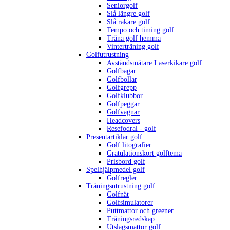
Seniorgolf
Slå längre golf
Slå rakare golf
Tempo och timing golf
Träna golf hemma
Vinterträning golf
Golfutrustning
Avståndsmätare Laserkikare golf
Golfbagar
Golfbollar
Golfgrepp
Golfklubbor
Golfpeggar
Golfvagnar
Headcovers
Resefodral - golf
Presentartiklar golf
Golf litografier
Gratulationskort golftema
Prisbord golf
Spelhjälpmedel golf
Golfregler
Träningsutrustning golf
Golfnät
Golfsimulatorer
Puttmattor och greener
Träningsredskap
Utslagsmattor golf