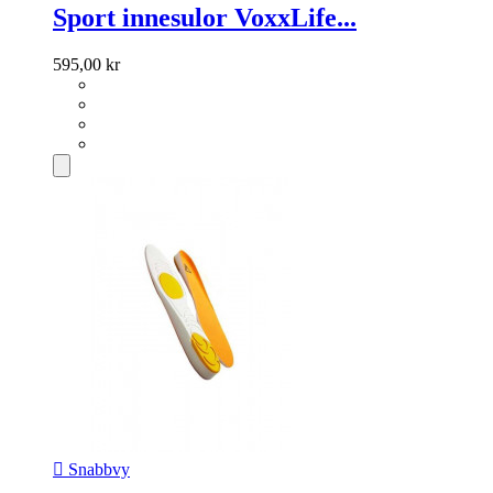
Sport innesulor VoxxLife...
595,00 kr

Snabbvy