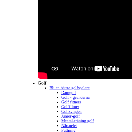
Golf
Bli en bättre golfspelare
Damgolf
Golf - grunderna
Golf fitness
Golffilmer
Golfsvingen
Junior-golf
Mental-träning golf
Närspelet
Puttning