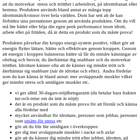
att du motverkar stress och trötthet i arbetslivet, på idrottsbanan eller
hemma. Produkten används bland annat av många topp
idrottsmän/kvinnor över hela världen. Dom har sett att de kan
förbättra sina prestationer genom att använda produkten. Om du vill
må lite bättre eller höja din egen peek performance inom idrott,
arbete eller på fritiden, då är detta en produkt som du måste prova!
Produkten påverkar din kropps energi-system positivt, vilket gör att
energin flytter lättare, bättre och effektivare genom kroppen. Genom
att energin i kroppen balanseras bättre så får du mindre känningar av
obehag och besvär, du återhämtar dig snabbare och du motverkar
trötthet. Idrottare känner ofta att de känner sig mindre trött och
återhämtar sig snabbare (när de idrottar och efter). Andra fördelar
som du kan känna är bland annat: mer avslappnade muskler vilket
ger mindre stress och smidigare muskler etc.
vi ger alltid 30-dagars-nöjdhetsgaranti (du betalar bara frakten
tur-och-retur om du inte är nöjd)
det är en produkt som du måste prova för att förstår och känna
alla fördelar med
mycket användbar för idrottare, personer som jobbar, personer
som
utsätts för stress
etc
gör att du blir lite smidigare i överkroppen
ger dig mer avslappnade muskler i nacke och axlar
gör att du känner dig mindre trött efter jobbet, idrotten, på