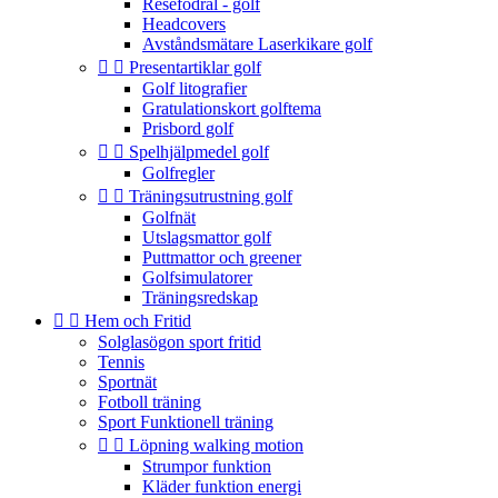
Resefodral - golf
Headcovers
Avståndsmätare Laserkikare golf


Presentartiklar golf
Golf litografier
Gratulationskort golftema
Prisbord golf


Spelhjälpmedel golf
Golfregler


Träningsutrustning golf
Golfnät
Utslagsmattor golf
Puttmattor och greener
Golfsimulatorer
Träningsredskap


Hem och Fritid
Solglasögon sport fritid
Tennis
Sportnät
Fotboll träning
Sport Funktionell träning


Löpning walking motion
Strumpor funktion
Kläder funktion energi