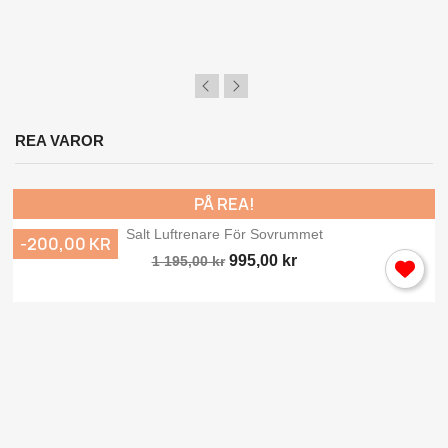
REA VAROR
PÅ REA!
Salt Luftrenare För Sovrummet
-200,00 KR
995,00 kr
1 195,00 kr
×
Logga in