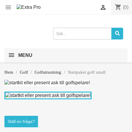
shopping_cart


(0)
MENU
Hem
Golf
Golfutrustning
Startpaket golf small
Ställ en fråga?