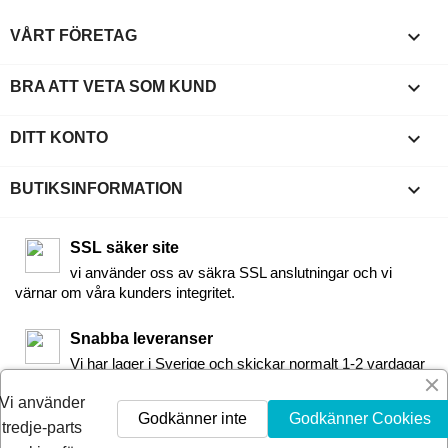

VÅRT FÖRETAG

BRA ATT VETA SOM KUND

DITT KONTO
keyboard_arrow_down
BUTIKSINFORMATION
SSL säker site
vi använder oss av säkra SSL anslutningar och vi
värnar om våra kunders integritet.
Snabba leveranser
Vi har lager i Sverige och skickar normalt 1-2 vardagar
efter beställningen via DHL eller Postnord
Vi använder
Godkänner inte
Godkänner Cookies
tredje-parts
30-dagars Nöjdhetsgaranti