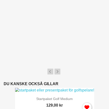
Du behöver vara inlogga för att spara produkter i din
Önskelista.
Avbryt
Logga in
DU KANSKE OCKSÅ GILLAR
Startpaket Golf Medium
129,00 kr