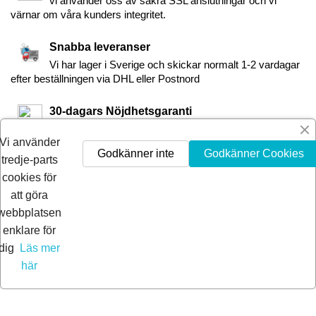
vi använder oss av säkra SSL anslutningar och vi
värnar om våra kunders integritet.
Snabba leveranser
Vi har lager i Sverige och skickar normalt 1-2 vardagar
efter beställningen via DHL eller Postnord
30-dagars Nöjdhetsgaranti
Är du inte nöjd får du pengarna tillbaka inom 30-dagar.
Vi använder
Godkänner inte
Godkänner Cookies
tredje-parts
cookies för
att göra
webbplatsen
enklare för
dig
Läs mer
här
© 2026 Extra Pro