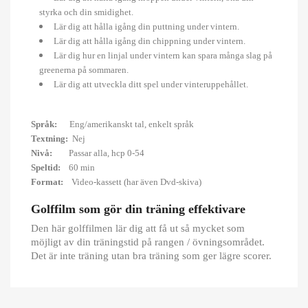
styrka och din smidighet.
Lär dig att hålla igång din puttning under vintern.
Lär dig att hålla igång din chippning under vintern.
Lär dig hur en linjal under vintern kan spara många slag på
greenerna på sommaren.
Lär dig att utveckla ditt spel under vinteruppehållet.
Språk:
Eng/amerikanskt tal, enkelt språk
Textning:
Nej
Nivå:
Passar alla, hcp 0-54
Speltid:
60 min
Format:
Video-kassett (har även Dvd-skiva)
Golffilm som gör din träning effektivare
Den här golffilmen lär dig att få ut så mycket som
möjligt av din träningstid på rangen / övningsområdet.
Det är inte träning utan bra träning som ger lägre scorer.