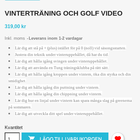
VINTERTRÄNING OCH GOLF VIDEO
319,00 kr
Inkl. moms
Leverans inom 1-2 vardagar
Lär dig att stå på + (plus) istället för på 0 (noll) vid säsongsstarten.
Justera din teknik under vinteruppehållet, då har du tid.
Lär dig att hålla igång svingen under vinteruppehållet.
Lär dig att använda en Tung träningsklubba på rätt sätt.
Lär dig att hålla igång kroppen under vintern, öka din styrka och din
smidighet.
Lär dig att hålla igång din puttning under vintern.
Lär dig att hålla igång din chippning under vintern.
Lär dig hur en linjal under vintern kan spara många slag på greenerna
på sommaren.
Lär dig att utveckla ditt spel under vinteruppehållet.
Kvantitet

LÄGG TILL I VARUKORGEN