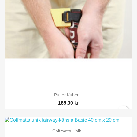
×
Logga in
Du behöver vara inlogga för att spara produkter i din
Önskelista.
Avbryt
Logga in
Putter Kuben...
169,00 kr
Golfmatta Unik...