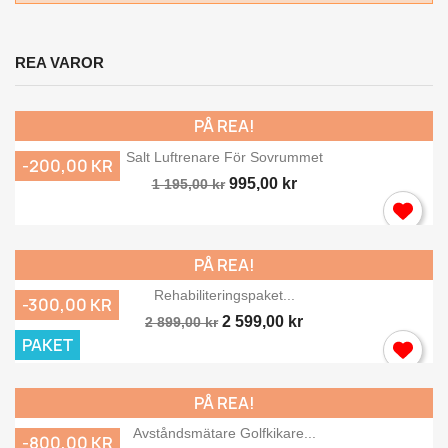
REA VAROR
PÅ REA!
Salt Luftrenare För Sovrummet
-200,00 KR
995,00 kr
1 195,00 kr
PÅ REA!
Rehabiliteringspaket...
-300,00 KR
2 599,00 kr
2 899,00 kr
PAKET
PÅ REA!
Avståndsmätare Golfkikare...
-800,00 KR