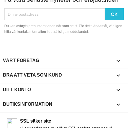
Du kan avbryta prenumerationen när som helst. För detta ändamål, vänligen
hitta vår kontaktinformation i det rättsliga meddelandet.

VÅRT FÖRETAG

BRA ATT VETA SOM KUND

DITT KONTO
keyboard_arrow_down
BUTIKSINFORMATION
SSL säker site