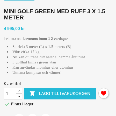
MINI GOLF GREEN MED RUFF 3 X 1.5
METER
4 995,00 kr
Inkl. moms
Leverans inom 1-2 vardagar
Storlek: 3 meter (L) x 1.5 meters (B)
Vikt: cirka 17 kg
Nu kan du träna ditt närspel hemma året runt
3 golfhål finns i green ytan
Kan användas inomhus eller utomhus
Utmana kompisar och vänner!
Kvantitet

LÄGG TILL I VARUKORGEN

Finns i lager