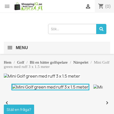
shopping_cart


(0)
MENU
Hem
Golf
Bli en bättre golfspelare
Närspelet
Mini Golf
green med ruff 3 x 1.5 meter


Ställ en fråga?