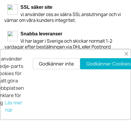
SSL säker site
vi använder oss av säkra SSL anslutningar och vi
värnar om våra kunders integritet.
Snabba leveranser
Vi har lager i Sverige och skickar normalt 1-2
vardagar efter beställningen via DHL eller Postnord
i använder
30-dagars Nöjdhetsgaranti
Godkänner inte
Godkänner Cookies
edje-parts
Är du inte nöjd får du pengarna tillbaka inom 30-
ookies för
dagar.
att göra
bbplatsen
nklare för
ig
Läs mer
här