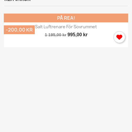
Avbryt
Logga in
PÅ REA!
Salt Luftrenare För Sovrummet
-200,00 KR
995,00 kr
1 195,00 kr