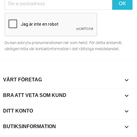
Du kan avbryta prenumerationen när som helst. För detta ändamål,
vänligen hitta vår kontaktinformation i det rättsliga meddelandet.

VÅRT FÖRETAG

BRA ATT VETA SOM KUND

DITT KONTO
keyboard_arrow_down
BUTIKSINFORMATION