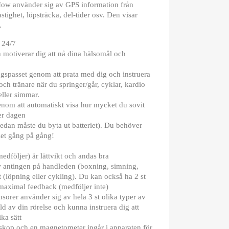
w använder sig av GPS information från
stighet, löpsträcka, del-tider osv. Den visar
.
 24/7
 motiverar dig att nå dina hälsomål och
gspasset genom att prata med dig och instruera
och tränare när du springer/går, cyklar, kardio
eller simmar.
genom att automatiskt visa hur mycket du sovit
er dagen
sedan måste du byta ut batteriet). Du behöver
riet gång på gång!
edföljer) är lättvikt och andas bra
antingen på handleden (boxning, simning,
t (löpning eller cykling). Du kan också ha 2 st
 maximal feedback (medföljer inte)
orer använder sig av hela 3 st olika typer av
ild av din rörelse och kunna instruera dig att
ika sätt
skop och en magnetometer ingår i apparaten för