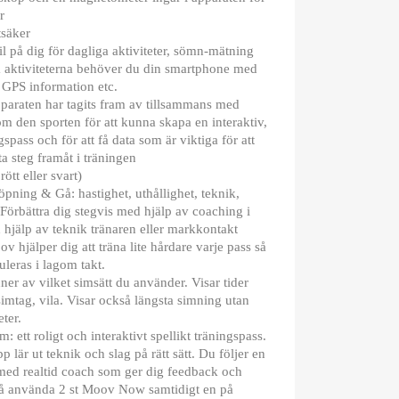
r
tsäker
 på dig för dagliga aktiviteter, sömn-mätning
a aktiviteterna behöver du din smartphone med
h GPS information etc.
pparaten har tagits fram av tillsammans med
om den sporten för att kunna skapa en interaktiv,
gspass och för att få data som är viktiga för att
ta steg framåt i träningen
rött eller svart)
pning & Gå: hastighet, uthållighet, teknik,
Förbättra dig stegvis med hjälp av coaching i
 hjälp av teknik tränaren eller markkontakt
ov hjälper dig att träna lite hårdare varje pass så
uleras i lagom takt.
r av vilket simsätt du använder. Visar tider
simtag, vila. Visar också längsta simning utan
ter.
 ett roligt och interaktivt spellikt träningspass.
p lär ut teknik och slag på rätt sätt. Du följer en
 med realtid coach som ger dig feedback och
så använda 2 st Moov Now samtidigt en på