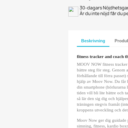
30-dagars Nöjdhetsgar
Är du inte nöjd får du 
Beskrivning
Produk
fitness tracker and coach t
MOOV NOW fitness tracker för
bättre steg för steg. Genom a
förhållande till förra passet)
hjälp av Moov Now. Du får h
din smartphone (hörlurarna 
tiden vill bli lite bättre och 
så lär den sig dig och hjälpe
träningen stegvis framåt (in
kroppens utveckling och det b
Moov Now ger dig guidade p
simning, fitness, kardio b