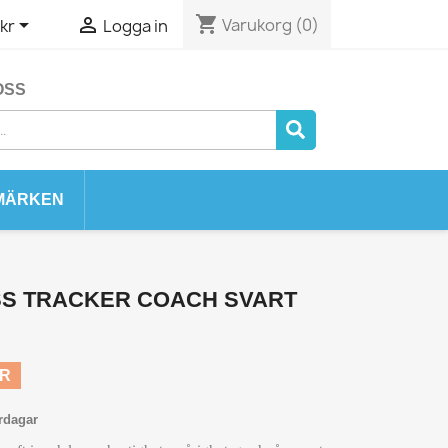
shopping_cart


Varukorg
(0)
kr
Logga in
OSS
MÄRKEN
SS TRACKER COACH SVART
KR
rdagar