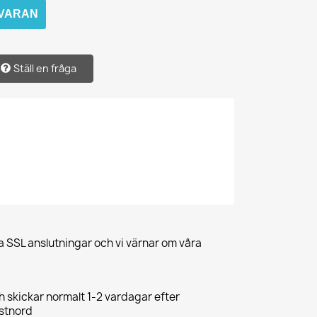
 VARAN
Ställ en fråga
a SSL anslutningar och vi värnar om våra
ch skickar normalt 1-2 vardagar efter
ostnord