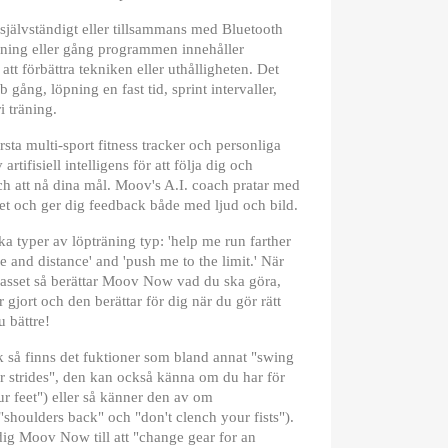
älvständigt eller tillsammans med Bluetooth
pning eller gång programmen innehåller
att förbättra tekniken eller uthålligheten. Det
 gång, löpning en fast tid, sprint intervaller,
ri träning.
 multi-sport fitness tracker och personliga
rtifisiell intelligens för att följa dig och
ch att nå dina mål. Moov's A.I. coach pratar med
et och ger dig feedback både med ljud och bild.
ka typer av löpträning typ: 'help me run farther
e and distance' and 'push me to the limit.' När
passet så berättar Moov Now vad du ska göra,
 gjort och den berättar för dig när du gör rätt
 bättre!
k så finns det fuktioner som bland annat "swing
er strides", den kan också känna om du har för
ur feet") eller så känner den av om
("shoulders back" och "don't clench your fists").
ig Moov Now till att "change gear for an