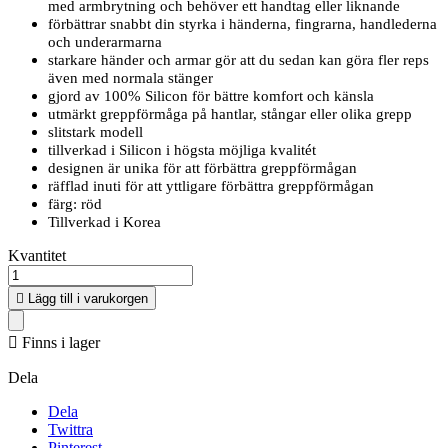
med armbrytning och behöver ett handtag eller liknande
förbättrar snabbt din styrka i händerna, fingrarna, handlederna
och underarmarna
starkare händer och armar gör att du sedan kan göra fler reps
även med normala stänger
gjord av 100% Silicon för bättre komfort och känsla
utmärkt greppförmåga på hantlar, stångar eller olika grepp
slitstark modell
tillverkad i Silicon i högsta möjliga kvalitét
designen är unika för att förbättra greppförmågan
räfflad inuti för att yttligare förbättra greppförmågan
färg: röd
Tillverkad i Korea
Kvantitet

Lägg till i varukorgen

Finns i lager
Dela
Dela
Twittra
Pinterest