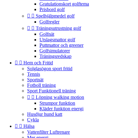
Gratulationskort golftema
Prisbord golf


Spelhjälpmedel golf
Golfregler


Träningsutrustning golf
Golfnät
Utslagsmattor golf
Puttmattor och greener
Golfsimulatorer
Träningsredskap


Hem och Fritid
Solglasögon sport fritid
Tennis
Sportnät
Fotboll träning
Sport Funktionell träning


Löpning walking motion
Strumpor funktion
Kläder funktion energi
Husdjur hund katt
Cykla


Hälsa
Vattenfilter Luftrenare
Mer energi