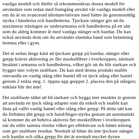
vanliga modell och därför så rekommenderas denna modell för
användare som redan med framgång använt vår vanliga modell eller
om du är en avancerad idrottare/utövare med bättre än genomsnittlig
styrka i händerna och handlederna. Tjockare stänger gör att du
maximerar träningen av underarmarna och handlederna på ett sätt
som du aldrig kommer åt med vanliga stänger och hantlar. Du kan
också använda dom om du använder elastiska band som belastning
hemma eller i gym.
Det är sedan länge känt att tjockare grepp på hantlar, stänger eller
grepp kräver aktivering av fler muskelfibrer i överkroppen, närmare
bestämt i armarna och handlederna, vilket gör att du blir starkare och
bygger mer volym snabbare. Du kan med denna produkt snabbt
omvandla en vanlig stång eller hantel till en tjock stång eller hantel
genom 2 enkla steg; 1. öppna upp greppet 2. placera den på stången;
enklare blir det inte!
Det snabbaste sättet att bli starkare och bygga mer muskler är genom
att använda en tjock stång adapter som du enkelt och snabbt kan
fästa på valfri vanlig hantel eller stång eller grepp. På detta sätt kan
du förbättra ditt grepp och hand/finger-styrka genom att automatiskt
så kommer du att behöva aktivera fler muskelfibrer i överkroppen
när du utför samma rörelse vilket ger effektivare och bättre träning
som ger snabbare resultat. Normalt så hittar du inte tjockare stänger
och hantlar och olika grepp för det är normalt mycket dyrare