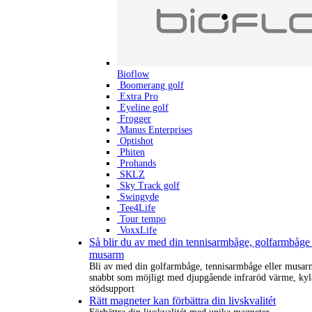
Bioflow
Boomerang golf
Extra Pro
Eyeline golf
Frogger
Manus Enterprises
Optishot
Phiten
Prohands
SKLZ
Sky Track golf
Swingyde
Tee4Life
Tour tempo
VoxxLife
Så blir du av med din tennisarmbåge, golfarmbåge 
musarm
Bli av med din golfarmbåge, tennisarmbåge eller musar
snabbt som möjligt med djupgående infraröd värme, kyl
stödsupport
Rätt magneter kan förbättra din livskvalitét