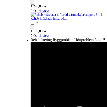
1 295,00 kr

Quick view
Rehab knäskada infraröd...
1 195,00 kr

Quick view
Rehabilitering Ryggproblem Höftproblem 3-i-1 !!