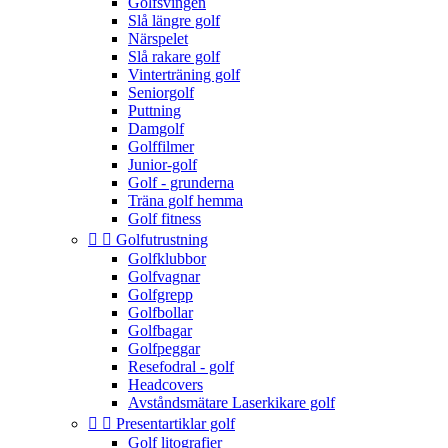
Golfsvingen
Slå längre golf
Närspelet
Slå rakare golf
Vinterträning golf
Seniorgolf
Puttning
Damgolf
Golffilmer
Junior-golf
Golf - grunderna
Träna golf hemma
Golf fitness


Golfutrustning
Golfklubbor
Golfvagnar
Golfgrepp
Golfbollar
Golfbagar
Golfpeggar
Resefodral - golf
Headcovers
Avståndsmätare Laserkikare golf


Presentartiklar golf
Golf litografier