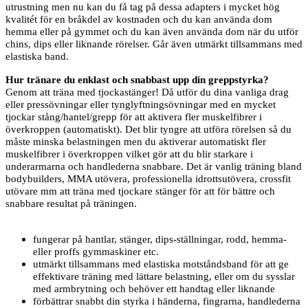
utrustning men nu kan du få tag på dessa adapters i mycket hög
kvalitét för en bråkdel av kostnaden och du kan använda dom
hemma eller på gymmet och du kan även använda dom när du utför
chins, dips eller liknande rörelser. Går även utmärkt tillsammans med
elastiska band.
Hur tränare du enklast och snabbast upp din greppstyrka?
Genom att träna med tjockastänger! Då utför du dina vanliga drag
eller pressövningar eller tynglyftningsövningar med en mycket
tjockar stång/hantel/grepp för att aktivera fler muskelfibrer i
överkroppen (automatiskt). Det blir tyngre att utföra rörelsen så du
måste minska belastningen men du aktiverar automatiskt fler
muskelfibrer i överkroppen vilket gör att du blir starkare i
underarmarna och handlederna snabbare. Det är vanlig träning bland
bodybuilders, MMA utövera, professionella idrottsutövera, crossfit
utövare mm att träna med tjockare stänger för att för bättre och
snabbare resultat på träningen.
fungerar på hantlar, stänger, dips-ställningar, rodd, hemma-
eller proffs gymmaskiner etc.
utmärkt tillsammans med elastiska motståndsband för att ge
effektivare träning med lättare belastning, eller om du sysslar
med armbrytning och behöver ett handtag eller liknande
förbättrar snabbt din styrka i händerna, fingrarna, handlederna