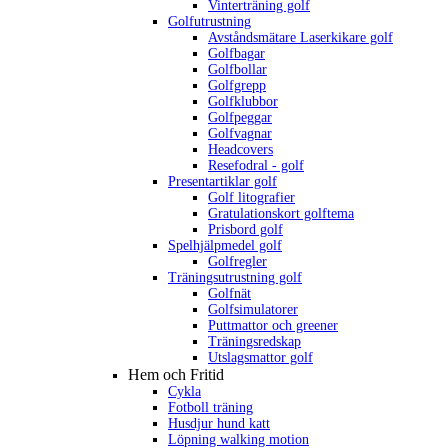
Vinterträning golf
Golfutrustning
Avståndsmätare Laserkikare golf
Golfbagar
Golfbollar
Golfgrepp
Golfklubbor
Golfpeggar
Golfvagnar
Headcovers
Resefodral - golf
Presentartiklar golf
Golf litografier
Gratulationskort golftema
Prisbord golf
Spelhjälpmedel golf
Golfregler
Träningsutrustning golf
Golfnät
Golfsimulatorer
Puttmattor och greener
Träningsredskap
Utslagsmattor golf
Hem och Fritid
Cykla
Fotboll träning
Husdjur hund katt
Löpning walking motion