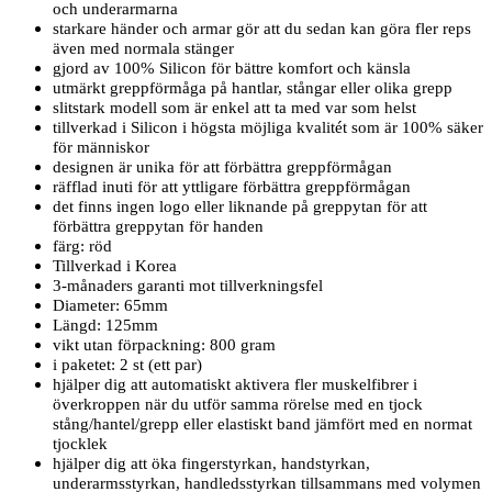
och underarmarna
starkare händer och armar gör att du sedan kan göra fler reps
även med normala stänger
gjord av 100% Silicon för bättre komfort och känsla
utmärkt greppförmåga på hantlar, stångar eller olika grepp
slitstark modell som är enkel att ta med var som helst
tillverkad i Silicon i högsta möjliga kvalitét som är 100% säker
för människor
designen är unika för att förbättra greppförmågan
räfflad inuti för att yttligare förbättra greppförmågan
det finns ingen logo eller liknande på greppytan för att
förbättra greppytan för handen
färg: röd
Tillverkad i Korea
3-månaders garanti mot tillverkningsfel
Diameter: 65mm
Längd: 125mm
vikt utan förpackning: 800 gram
i paketet: 2 st (ett par)
hjälper dig att automatiskt aktivera fler muskelfibrer i
överkroppen när du utför samma rörelse med en tjock
stång/hantel/grepp eller elastiskt band jämfört med en normat
tjocklek
hjälper dig att öka fingerstyrkan, handstyrkan,
underarmsstyrkan, handledsstyrkan tillsammans med volymen