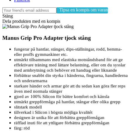
Tipsa en kompis om varan
Stäng
Dela produkten med en kompis
Manus Grip Pro Adapter tjock stång
fungerar på hantlar, stänger, dips-ställningar, rodd, hemma-
eller proffs gymmaskiner etc.
utmärkt tillsammans med elastiska motståndsband för att ge
effektivare träning med lättare belastning, eller om du sysslar
med armbrytning och behöver ett handtag eller liknande
förbättrar snabbt din styrka i händerna, fingrarna, handlederna
och underarmarna
starkare händer och armar gör att du sedan kan göra fler reps
även med normala stänger
gjord av 100% Silicon för bättre komfort och känsla
utmärkt greppförmåga på hantlar, stångar eller olika grepp
slitstark modell
tillverkad i Silicon i högsta möjliga kvalitét
designen är unika för att förbättra greppförmågan
räfflad inuti för att yttligare förbättra greppförmågan
färg: röd