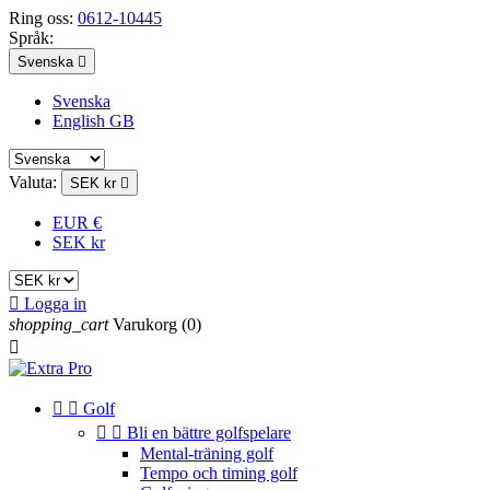
Ring oss:
0612-10445
Språk:
Svenska

Svenska
English GB
Valuta:
SEK kr

EUR €
SEK kr

Logga in
shopping_cart
Varukorg
(0)



Golf


Bli en bättre golfspelare
Mental-träning golf
Tempo och timing golf