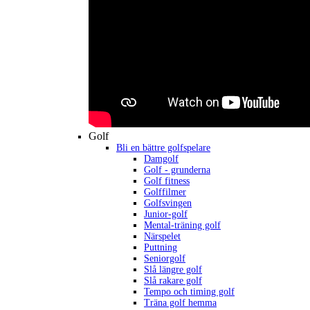
Golf
Bli en bättre golfspelare
Damgolf
Golf - grunderna
Golf fitness
Golffilmer
Golfsvingen
Junior-golf
Mental-träning golf
Närspelet
Puttning
Seniorgolf
Slå längre golf
Slå rakare golf
Tempo och timing golf
Träna golf hemma