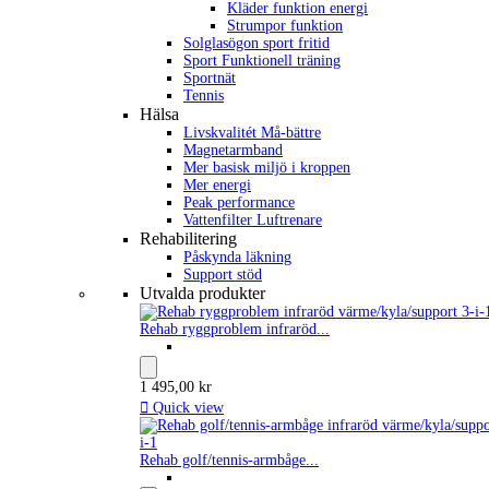
Kläder funktion energi
Strumpor funktion
Solglasögon sport fritid
Sport Funktionell träning
Sportnät
Tennis
Hälsa
Livskvalitét Må-bättre
Magnetarmband
Mer basisk miljö i kroppen
Mer energi
Peak performance
Vattenfilter Luftrenare
Rehabilitering
Påskynda läkning
Support stöd
Utvalda produkter
Rehab ryggproblem infraröd...
1 495,00 kr

Quick view
Rehab golf/tennis-armbåge...