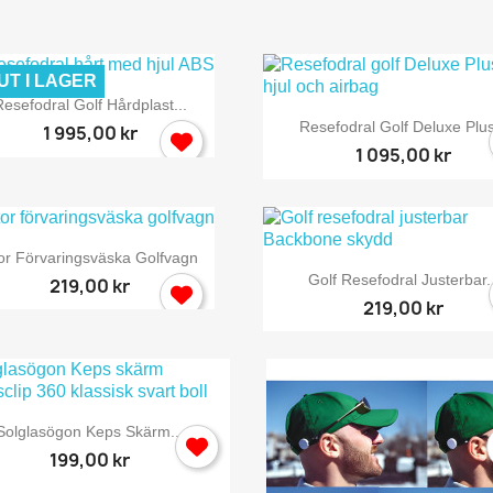
UT I LAGER

Snabbvy
esefodral Golf Hårdplast...

Snabbvy
Resefodral Golf Deluxe Plus
1 995,00 kr
1 095,00 kr

Snabbvy
or Förvaringsväska Golfvagn

Snabbvy
Golf Resefodral Justerbar..
219,00 kr
219,00 kr

Snabbvy
Solglasögon Keps Skärm...
199,00 kr