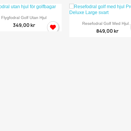

Snabbvy
Flygfodral Golf Utan Hjul

Snabbvy
Resefodral Golf Med Hjul..
349,00 kr
849,00 kr
ogga in
behöver vara inlogga för att spara produkter i din Önskelista.
Avbryt
Logga in