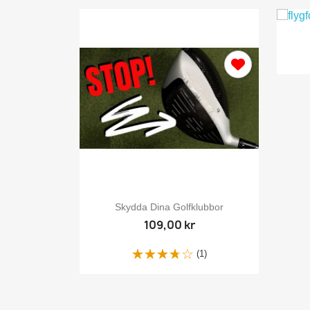
L
Du 

y
Snabbvy
Deluxe...
Skydda Dina Golfklubbor
109,00 kr
(1)