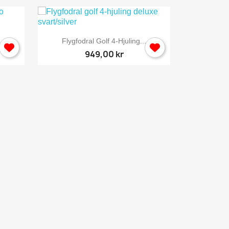

Snabbvy
.
Flygfodral Golf 4-Hjuling...
Flygfod
949,00 kr
×