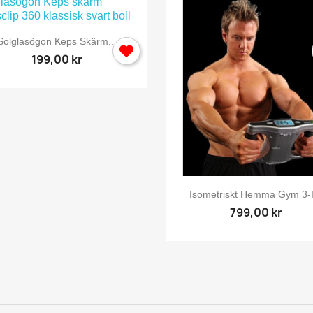

Snabbvy
Solglasögon Keps Skärm...
199,00 kr

Snabbvy
Isometriskt Hemma Gym 3-I
799,00 kr