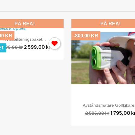
PÅ REA!
PÅ REA!
00 KR
-800,00 KR

Snabbvy
Rehabiliteringspaket...
2 599,00 kr
2 899,00 kr
ET

Snabbvy
Avståndsmätare Golfkikare.
1 795,00 k
2 595,00 kr