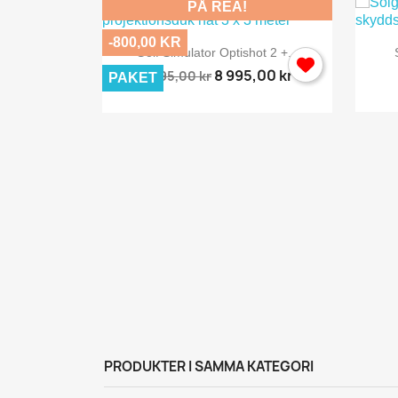
PÅ REA!
-800,00 KR

Snabbvy
Golf Simulator Optishot 2 +...
8 995,00 kr
9 795,00 kr
PAKET
y
...
PRODUKTER I SAMMA KATEGORI