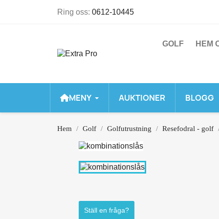
Ring oss:
0612-10445
GOLF
HEM O
MENY
AUKTIONER
BLOGG
Hem
Golf
Golfutrustning
Resefodral - golf
Ställ en fråga?