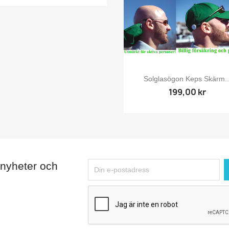

Snabbvy
Solglasögon Keps Skärm..
199,00 kr
 nyheter och