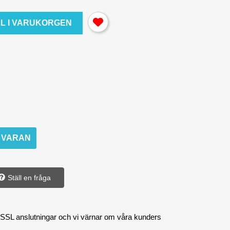
LL I VARUKORGEN
M VARAN
Ställ en fråga
 SSL anslutningar och vi värnar om våra kunders