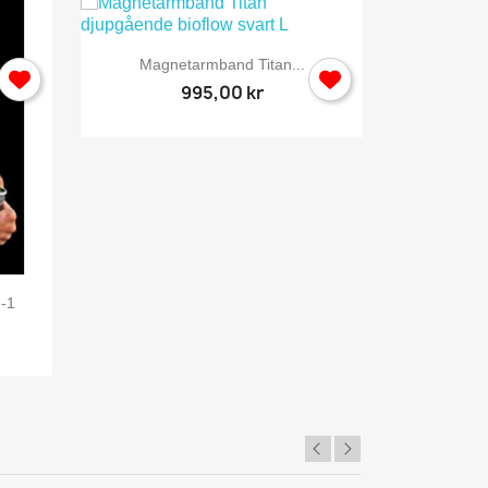

Snabbvy
Magnetarmband Titan...
995,00 kr
-1
Rehab Ry