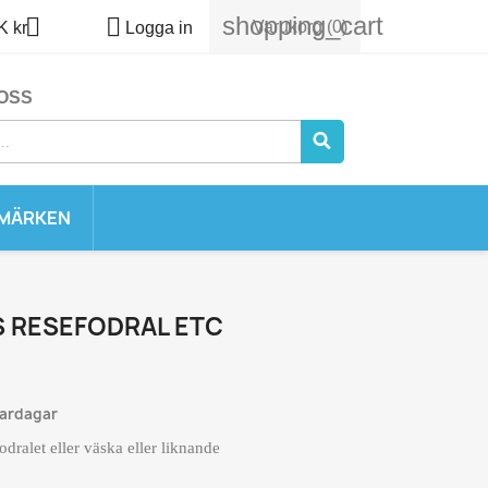
shopping_cart


Varukorg
(0)
 kr
Logga in
OSS
MÄRKEN
 RESEFODRAL ETC
vardagar
fodralet eller väska eller liknande