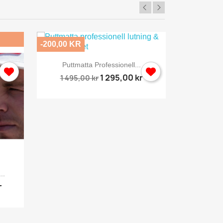
-200,00 KR
-496,00 KR

Snabbvy
Puttmatta Professionell...
1 295,00 kr
1 495,00 kr
..
Sportnät
r
2 495,