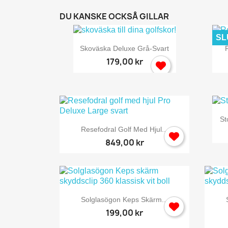
DU KANSKE OCKSÅ GILLAR
SL

Snabbvy
Skoväska Deluxe Grå-Svart
R
179,00 kr
St

Snabbvy
Resefodral Golf Med Hjul...
849,00 kr

Snabbvy
Solglasögon Keps Skärm...
199,00 kr