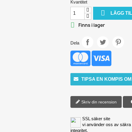
Kvantitet

LÄGG TI

Finns i lager
Dela
TIPSA EN KOMPIS O
Skriv din recension
SSL säker site
vi använder oss av säkra
integritet.