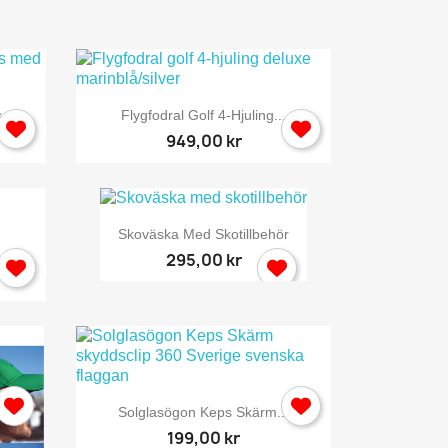

Snabbvy
...
Flygfodral Golf 4-Hjuling...
949,00 kr

Snabbvy
Skoväska Med Skotillbehör
.
295,00 kr

Snabbvy
Solglasögon Keps Skärm...
199,00 kr