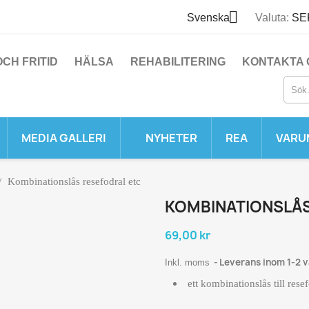

Svenska
Valuta:
SEK
CH FRITID
HÄLSA
REHABILITERING
KONTAKTA 
MEDIA GALLERI
NYHETER
REA
VARU
Kombinationslås resefodral etc
KOMBINATIONSLÅS
69,00 kr
Leverans inom 1-2 
Inkl. moms
ett kombinationslås till rese