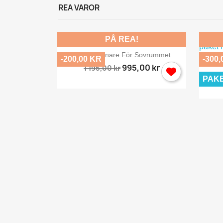
REA VAROR
PÅ REA!

Snabbvy
Salt Luftrenare För Sovrummet
-200,00 KR
-300,
995,00 kr
1 195,00 kr
PAK
y
r...
,00 kr