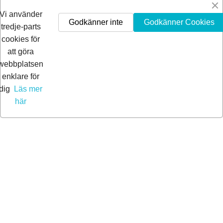
Är du inte nöjd får du pengarna tillbaka inom 30-dagar.
Vi använder
Godkänner inte
Godkänner Cookies
tredje-parts
cookies för
att göra
webbplatsen
enklare för
dig
Läs mer
här
© 2026 Extra Pro