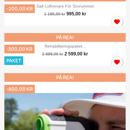
Salt Luftrenare För Sovrummet
-200,00 KR
995,00 kr
1 195,00 kr
PÅ REA!
Rehabiliteringspaket...
-300,00 KR
2 599,00 kr
2 899,00 kr
PAKET
PÅ REA!
-800,00 KR