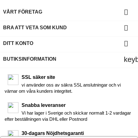

VÅRT FÖRETAG

BRA ATT VETA SOM KUND

DITT KONTO
key
BUTIKSINFORMATION
SSL säker site
vi använder oss av säkra SSL anslutningar och vi
värnar om våra kunders integritet.
Snabba leveranser
Vi har lager i Sverige och skickar normalt 1-2 vardagar
efter beställningen via DHL eller Postnord
30-dagars Nöjdhetsgaranti