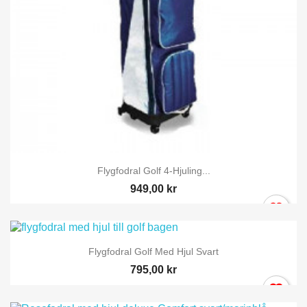
×
Logga in
Flygfodral Golf 4-Hjuling...
949,00 kr
Du behöver vara inlogga för att spara produkter i din
Önskelista.
Flygfodral Golf Med Hjul Svart
795,00 kr
Avbryt
Logga in