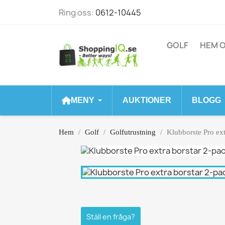
Ring oss:
0612-10445
GOLF
HEM O
MENY
AUKTIONER
BLOGG
Hem
Golf
Golfutrustning
Klubborste Pro ext
Ställ en fråga?