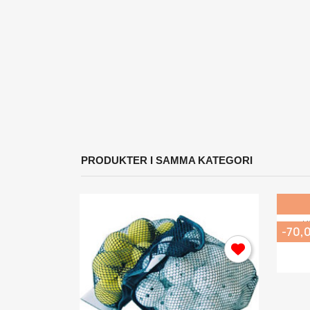
y
...
PRODUKTER I SAMMA KATEGORI
K
-70,
L
Du