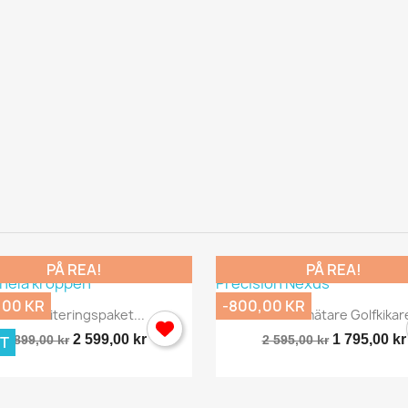
Avbryt
Logga in
PÅ REA!
PÅ REA!
,00 KR
-800,00 KR
Snabbvy
Snabbvy


Rehabiliteringspaket...
Avståndsmätare Golfkikare
2 599,00 kr
1 795,00 kr
T
2 899,00 kr
2 595,00 kr