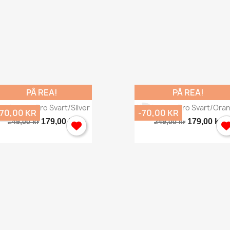
PÅ REA!
PÅ REA!
Snabbvy
Snabbvy


lubborste Pro Svart/silver
Klubborste Pro Svart/ora
-70,00 KR
-70,00 KR
179,00 kr
179,00 kr
249,00 kr
249,00 kr