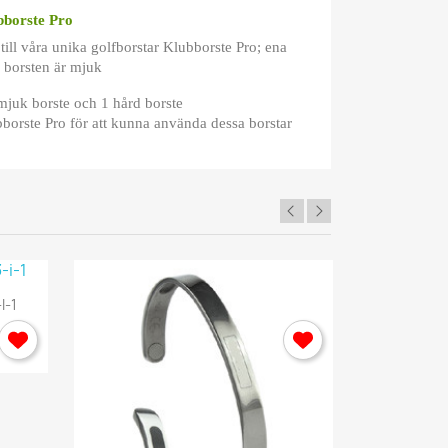
ubborste Pro
 till våra unika golfborstar Klubborste Pro; ena
 borsten är mjuk
 mjuk borste och 1 hård borste
borste Pro för att kunna använda dessa borstar
I-1
Rehab Ry