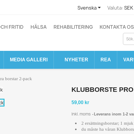

Svenska
Valuta:
SEK 
CH FRITID
HÄLSA
REHABILITERING
KONTAKTA O
MEDIA GALLERI
NYHETER
REA
VAR
ra borstar 2-pack
KLUBBORSTE PRO 
59,00 kr
Inkl. moms
Leverans inom 1-2 va
2 ersättningsborstar; 1 mjuk
du måste ha våran Klubborst