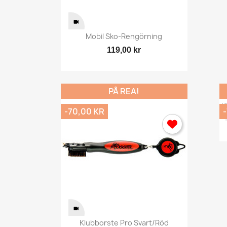
Snabbvy

Mobil Sko-Rengörning
119,00 kr
PÅ REA!
K
-70,00 KR
Snabbvy

Klubborste Pro Svart/röd