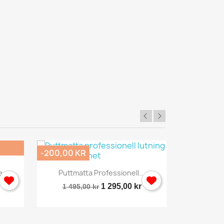
-200,00 KR
-496,00 K
Snabbvy

...
Puttmatta Professionell...
Sportnät
1 295,00 kr
1 495,00 kr
2 495