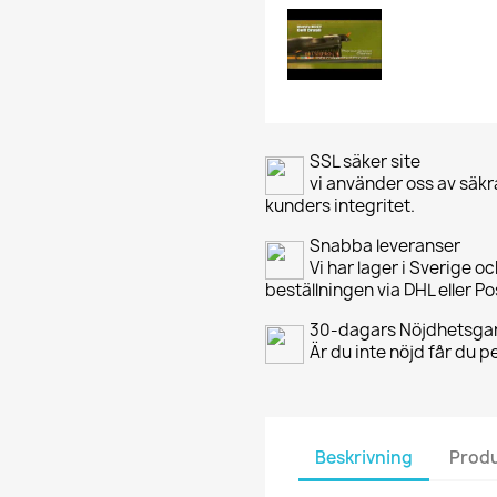
SSL säker site
vi använder oss av säkr
kunders integritet.
Snabba leveranser
Vi har lager i Sverige o
beställningen via DHL eller P
30-dagars Nöjdhetsgar
Är du inte nöjd får du 
Beskrivning
Produ