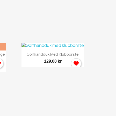
Snabbvy

nge
Golfhandduk Med Klubborste
129,00 kr