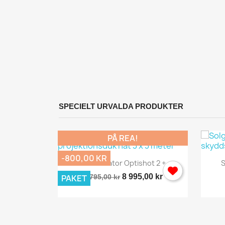
SPECIELT URVALDA PRODUKTER
PÅ REA!
-800,00 KR
Snabbvy

Golf Simulator Optishot 2 +...
S
8 995,00 kr
PAKET
9 795,00 kr