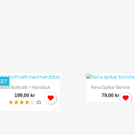
KET
Snabbvy
Snabbvy


Mobil Bolltvätt + Handduk
Rena Spikar Borste
199,00 kr
79,00 kr
(2)