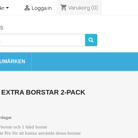
shopping_cart


Varukorg
(0)
kr
Logga in
SS
UMÄRKEN
EXTRA BORSTAR 2-PACK
rdagar
 borste och 1 hård borste
e Pro för att kunna använda dessa borstar