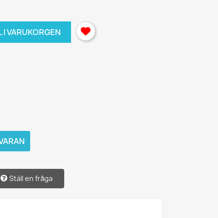
L I VARUKORGEN
 VARAN
Ställ en fråga