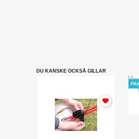
y
ör...
,00 kr
DU KANSKE OCKSÅ GILLAR
PA