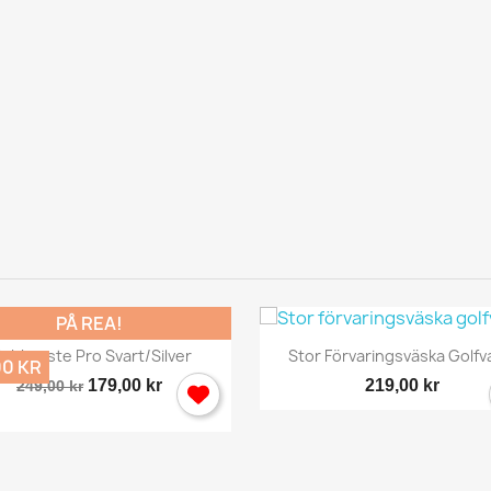
PÅ REA!
Snabbvy
Snabbvy


lubborste Pro Svart/silver
Stor Förvaringsväska Golf
00 KR
179,00 kr
219,00 kr
249,00 kr
ogga in
 behöver vara inlogga för att spara produkter i din Önskelista.