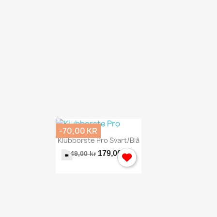
-70,00 KR
Snabbvy

Klubborste Pro Svart/blå
179,00 kr
249,00 kr