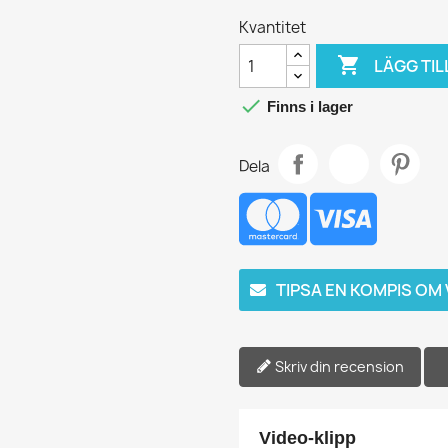
Kvantitet

LÄGG TIL

Finns i lager
Dela
TIPSA EN KOMPIS OM
Skriv din recension
Video-klipp