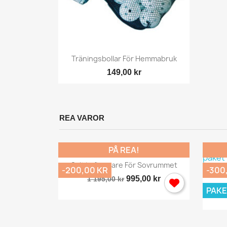
y
Snabbvy

ompakt...
Träningsbollar För Hemmabruk
149,00 kr
REA VAROR
PÅ REA!
Snabbvy

Salt Luftrenare För Sovrummet
-200,00 KR
-300
995,00 kr
1 195,00 kr
PAKE