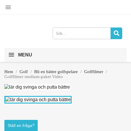

MENU
Hem
Golf
Bli en bättre golfspelare
Golffilmer
Golffilmer medium-paket Video
Ställ en fråga?