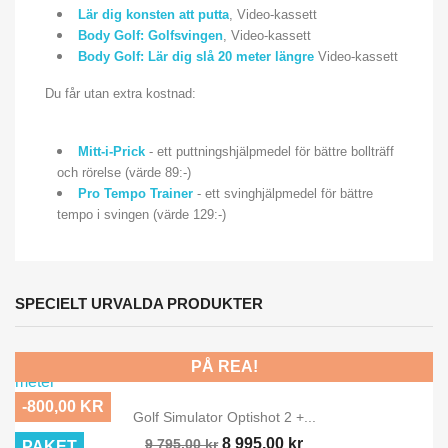
Lär dig konsten att putta
, Video-kassett
Body Golf: Golfsvingen
, Video-kassett
Body Golf: Lär dig slå 20 meter längre
Video-kassett
Du får utan extra kostnad:
Mitt-i-Prick
- ett puttningshjälpmedel för bättre bollträff
och rörelse (värde 89:-)
Pro Tempo Trainer
- ett svinghjälpmedel för bättre
tempo i svingen (värde 129:-)
SPECIELT URVALDA PRODUKTER
PÅ REA!
-800,00 KR
Golf Simulator Optishot 2 +...
8 995,00 kr
9 795,00 kr
PAKET