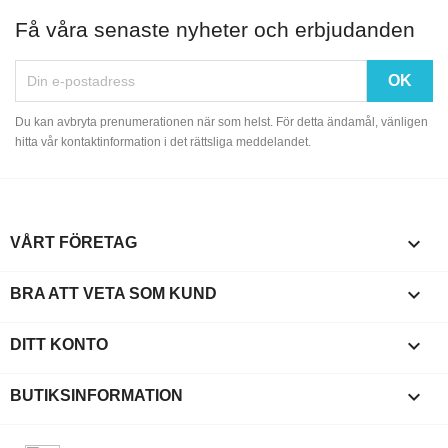
Få våra senaste nyheter och erbjudanden
Du kan avbryta prenumerationen när som helst. För detta ändamål, vänligen
hitta vår kontaktinformation i det rättsliga meddelandet.

VÅRT FÖRETAG

BRA ATT VETA SOM KUND

DITT KONTO
keyboard_arrow_down
BUTIKSINFORMATION