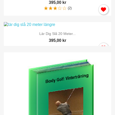
395,00 kr
(2)
×
Logga in
Lär Dig Slå 20 Meter...
395,00 kr
Du behöver vara inlogga för att spara produkter i din
Önskelista.
Avbryt
Logga in