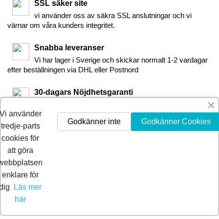
SSL säker site
vi använder oss av säkra SSL anslutningar och vi
värnar om våra kunders integritet.
Snabba leveranser
Vi har lager i Sverige och skickar normalt 1-2 vardagar
efter beställningen via DHL eller Postnord
30-dagars Nöjdhetsgaranti
Är du inte nöjd får du pengarna tillbaka inom 30-dagar.
Vi använder
Godkänner inte
Godkänner Cookies
tredje-parts
cookies för
att göra
webbplatsen
enklare för
dig
Läs mer
här
© 2026 Extra Pro