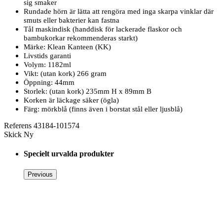
sig smaker
Rundade hörn är lätta att rengöra med inga skarpa vinklar där
smuts eller bakterier kan fastna
Tål maskindisk (handdisk för lackerade flaskor och
bambukorkar rekommenderas starkt)
Märke: Klean Kanteen (KK)
Livstids garanti
Volym: 1182ml
Vikt: (utan kork) 266 gram
Öppning: 44mm
Storlek: (utan kork) 235mm H x 89mm B
Korken är läckage säker (ögla)
Färg: mörkblå (finns även i borstat stål eller ljusblå)
Referens
43184-101574
Skick
Ny
Specielt urvalda produkter
Previous