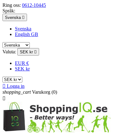
Ring oss:
0612-10445
Språk:
Svenska

Svenska
English GB
Valuta:
SEK kr

EUR €
SEK kr

Logga in
shopping_cart
Varukorg
(0)
