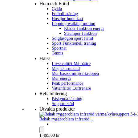
Hem och Fritid
Cykla
Fotboll träning
Husdjur hund katt
Löpning walking motion
Kläder funktion energi
Strumpor funktion
Solglasögon sport fritid
Sport Funktionell träning
Sportnät
Tennis
Hälsa
Livskvalitét Må-bättre
Magnetarmband
Mer basisk miljö i kroppen
Mer energi
Peak performance
Vattenfilter Luftrenare
Rehabilitering
Påskynda läkning
Support stöd
Utvalda produkter
Rehab ryggproblem infraröd...
1 495,00 kr