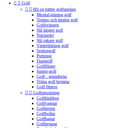


Golf


Bli en bättre golfspelare
Mental-träning golf
Tempo och timing golf
Golfsvingen
Slå längre golf
Närspelet
Slå rakare golf
Vinterträning golf
Seniorgolf
Puttning
Damgolf
Golffilmer
Junior-golf
Golf - grunderna
Träna golf hemma
Golf fitness


Golfutrustning
Golfklubbor
Golfvagnar
Golfgrepp
Golfbollar
Golfbagar
Golfpeggar