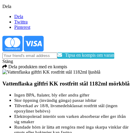
Dela
Dela
Twittra
Pinterest
Tipsa en kompis om varan
Stäng
Dela produkten med en kompis
Vattenflaska giftfri KK rostfritt stål 1182ml mörkblå
Ingen BPA, ftalater, bly eller andra gifter
Stor öppning (invändig gänga) passar isbitar
Tillverkad av 18/8, livsmedelsklassat rostfritt stål (ingen
epoxyliner behövs)
Elektropolerad interiör som varken absorberar eller ger ifrån
sig smaker
Rundade hörn är lätta att rengöra med inga skarpa vinklar där
smuts eller bakterier kan fastna