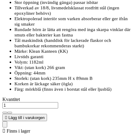
Stor öppning (invändig gänga) passar isbitar
Tillverkad av 18/8, livsmedelsklassat rostfritt stål (ingen
epoxyliner behövs)
Elektropolerad interiör som varken absorberar eller ger ifrån
sig smaker
Rundade hörn är lätta att rengöra med inga skarpa vinklar där
smuts eller bakterier kan fastna
Tål maskindisk (handdisk för lackerade flaskor och
bambukorkar rekommenderas starkt)
Märke: Klean Kanteen (KK)
Livstids garanti
Volym: 1182ml
Vikt: (utan kork) 266 gram
Öppning: 44mm
Storlek: (utan kork) 235mm H x 89mm B
Korken är läckage säker (ögla)
Färg: mörkblå (finns även i borstat stål eller ljusblå)
Kvantitet

Lägg till i varukorgen

Finns i lager