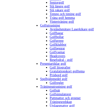
Seniorgolf
Slå längre golf
Slå rakare golf
Tempo och timing golf
Träna golf hemma
Vinterträning golf
Golfutrustning
Avståndsmätare Laserkikare golf
Golfbagar
Golfbollar
Golfgrepp
Golfklubbor
Golfpeggar
Golfvagnar
Headcovers
Resefodral - golf
Presentartiklar golf
Golf litografier
Gratulationskort golftema
Prisbord golf
Spelhjälpmedel golf
Golfregler
Träningsutrustning golf
Golfnät
Golfsimulatorer
Puttmattor och greener
Träningsredskap
Utslagsmattor golf