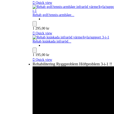

Quick view
Rehab golf/tennis-armbåge...
1 295,00 kr

Quick view
Rehab knäskada infraröd...
1 195,00 kr

Quick view
Rehabilitering Ryggproblem Höftproblem 3-i-1 !!