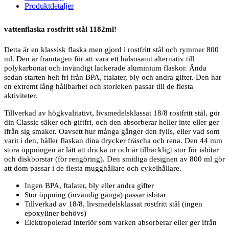
Produktdetaljer
vattenflaska rostfritt stål 1182ml!
Detta är en klassisk flaska men gjord i rostfritt stål och rymmer 800
ml. Den är framtagen för att vara ett hälsosamt alternativ till
polykarbonat och invändigt lackerade aluminium flaskor. Ända
sedan starten helt fri från BPA, ftalater, bly och andra gifter. Den har
en extremt lång hållbarhet och storleken passar till de flesta
aktiviteter.
Tillverkad av högkvalitativt, livsmedelsklassat 18/8 rostfritt stål, gör
din Classic säker och giftfri, och den absorberar heller inte eller ger
ifrån sig smaker. Oavsett hur många gånger den fylls, eller vad som
varit i den, håller flaskan dina drycker fräscha och rena. Den 44 mm
stora öppningen är lätt att dricka ur och är tillräckligt stor för isbitar
och diskborstar (för rengöring). Den smidiga designen av 800 ml gör
att dom passar i de flesta mugghållare och cykelhållare.
Ingen BPA, ftalater, bly eller andra gifter
Stor öppning (invändig gänga) passar isbitar
Tillverkad av 18/8, livsmedelsklassat rostfritt stål (ingen
epoxyliner behövs)
Elektropolerad interiör som varken absorberar eller ger ifrån