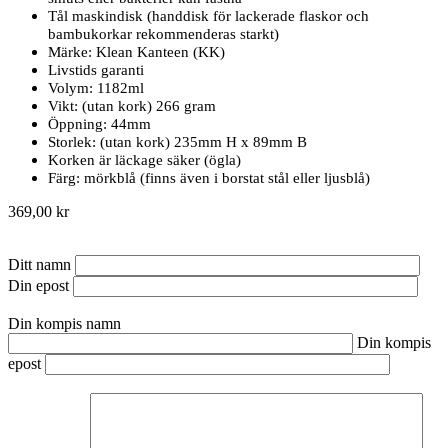
Tål maskindisk (handdisk för lackerade flaskor och
bambukorkar rekommenderas starkt)
Märke: Klean Kanteen (KK)
Livstids garanti
Volym: 1182ml
Vikt: (utan kork) 266 gram
Öppning: 44mm
Storlek: (utan kork) 235mm H x 89mm B
Korken är läckage säker (ögla)
Färg: mörkblå (finns även i borstat stål eller ljusblå)
369,00 kr
Ditt namn
Din epost
Din kompis namn
Din kompis
epost