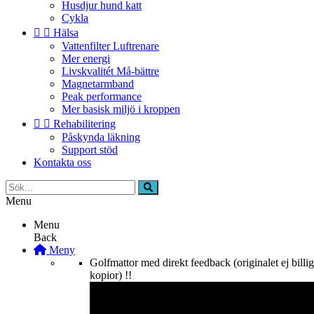
Husdjur hund katt
Cykla


Hälsa
Vattenfilter Luftrenare
Mer energi
Livskvalitét Må-bättre
Magnetarmband
Peak performance
Mer basisk miljö i kroppen


Rehabilitering
Påskynda läkning
Support stöd
Kontakta oss
Menu
Menu
Back
Meny
Golfmattor med direkt feedback (originalet ej billi
kopior) !!