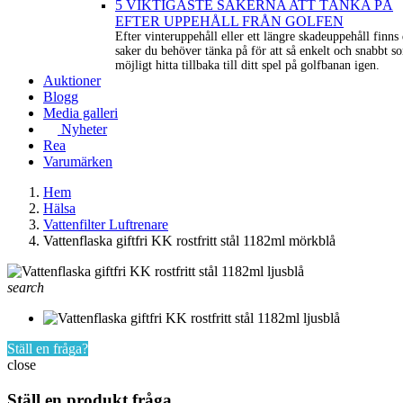
5 VIKTIGASTE SAKERNA ATT TÄNKA PÅ
EFTER UPPEHÅLL FRÅN GOLFEN
Efter vinteruppehåll eller ett längre skadeuppehåll finns 
saker du behöver tänka på för att så enkelt och snabbt s
möjligt hitta tillbaka till ditt spel på golfbanan igen.
Auktioner
Blogg
Media galleri
Nyheter
Rea
Varumärken
Hem
Hälsa
Vattenfilter Luftrenare
Vattenflaska giftfri KK rostfritt stål 1182ml mörkblå
search
Ställ en fråga?
close
Ställ en produkt fråga