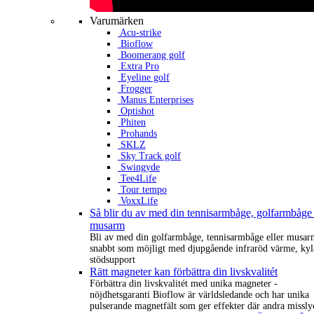
Varumärken
Acu-strike
Bioflow
Boomerang golf
Extra Pro
Eyeline golf
Frogger
Manus Enterprises
Optishot
Phiten
Prohands
SKLZ
Sky Track golf
Swingyde
Tee4Life
Tour tempo
VoxxLife
Så blir du av med din tennisarmbåge, golfarmbåge 
musarm
Bli av med din golfarmbåge, tennisarmbåge eller musar
snabbt som möjligt med djupgående infraröd värme, kyl
stödsupport
Rätt magneter kan förbättra din livskvalitét
Förbättra din livskvalitét med unika magneter -
nöjdhetsgaranti Bioflow är världsledande och har unika
pulserande magnetfält som ger effekter där andra missly