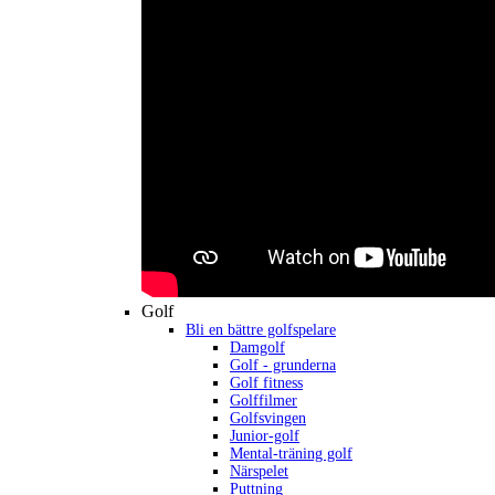
Golf
Bli en bättre golfspelare
Damgolf
Golf - grunderna
Golf fitness
Golffilmer
Golfsvingen
Junior-golf
Mental-träning golf
Närspelet
Puttning