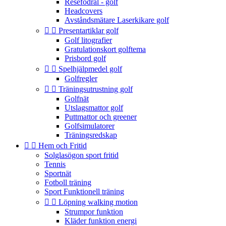
Resefodral - golf
Headcovers
Avståndsmätare Laserkikare golf


Presentartiklar golf
Golf litografier
Gratulationskort golftema
Prisbord golf


Spelhjälpmedel golf
Golfregler


Träningsutrustning golf
Golfnät
Utslagsmattor golf
Puttmattor och greener
Golfsimulatorer
Träningsredskap


Hem och Fritid
Solglasögon sport fritid
Tennis
Sportnät
Fotboll träning
Sport Funktionell träning


Löpning walking motion
Strumpor funktion
Kläder funktion energi