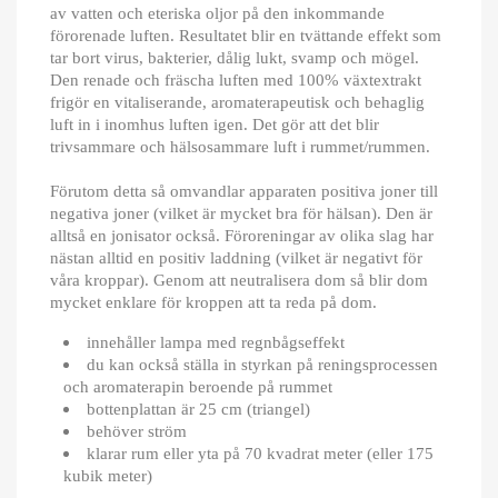
av vatten och eteriska oljor på den inkommande
förorenade luften. Resultatet blir en tvättande effekt som
tar bort virus, bakterier, dålig lukt, svamp och mögel.
Den renade och fräscha luften med 100% växtextrakt
frigör en vitaliserande, aromaterapeutisk och behaglig
luft in i inomhus luften igen. Det gör att det blir
trivsammare och hälsosammare luft i rummet/rummen.
Förutom detta så omvandlar apparaten positiva joner till
negativa joner (vilket är mycket bra för hälsan). Den är
alltså en jonisator också. Föroreningar av olika slag har
nästan alltid en positiv laddning (vilket är negativt för
våra kroppar). Genom att neutralisera dom så blir dom
mycket enklare för kroppen att ta reda på dom.
innehåller lampa med regnbågseffekt
du kan också ställa in styrkan på reningsprocessen
och aromaterapin beroende på rummet
bottenplattan är 25 cm (triangel)
behöver ström
klarar rum eller yta på 70 kvadrat meter (eller 175
kubik meter)