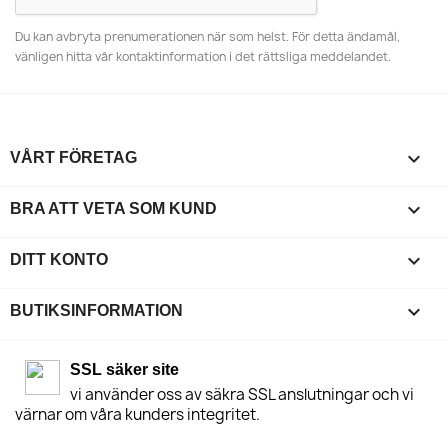
Du kan avbryta prenumerationen när som helst. För detta ändamål,
vänligen hitta vår kontaktinformation i det rättsliga meddelandet.

VÅRT FÖRETAG

BRA ATT VETA SOM KUND

DITT KONTO
keyboard_arrow_down
BUTIKSINFORMATION
SSL säker site
vi använder oss av säkra SSL anslutningar och vi
värnar om våra kunders integritet.