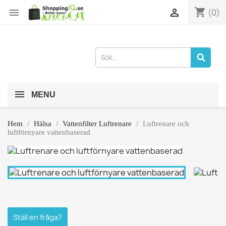
shopping_cart


(0)
MENU
Hem
Hälsa
Vattenfilter Luftrenare
Luftrenare och
luftförnyare vattenbaserad
Ställ en fråga?