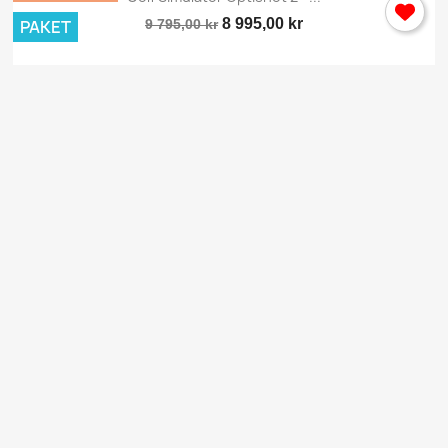
8 995,00 kr
PAKET
9 795,00 kr
×
Logga in
Du behöver vara inlogga för att spara produkter i din
Önskelista.
Avbryt
Logga in