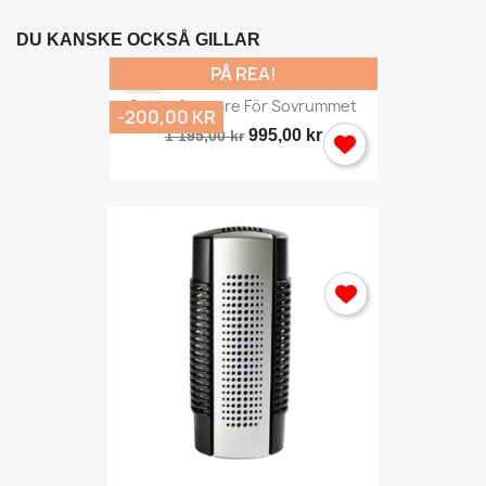
DU KANSKE OCKSÅ GILLAR
PÅ REA!
Salt Luftrenare För Sovrummet
-200,00 KR
995,00 kr
1 195,00 kr