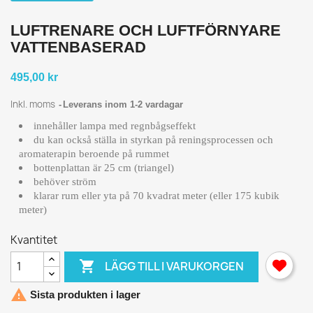
LUFTRENARE OCH LUFTFÖRNYARE
VATTENBASERAD
495,00 kr
Inkl. moms
Leverans inom 1-2 vardagar
innehåller lampa med regnbågseffekt
du kan också ställa in styrkan på reningsprocessen och
aromaterapin beroende på rummet
bottenplattan är 25 cm (triangel)
behöver ström
klarar rum eller yta på 70 kvadrat meter (eller 175 kubik
meter)
Kvantitet

LÄGG TILL I VARUKORGEN

Sista produkten i lager