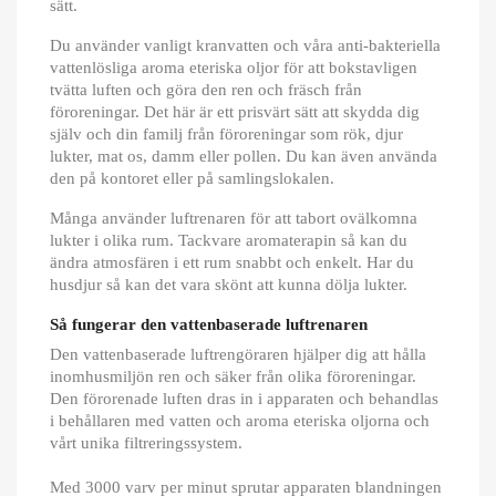
sätt.
Du använder vanligt kranvatten och våra anti-bakteriella
vattenlösliga aroma eteriska oljor för att bokstavligen
tvätta luften och göra den ren och fräsch från
föroreningar. Det här är ett prisvärt sätt att skydda dig
själv och din familj från föroreningar som rök, djur
lukter, mat os, damm eller pollen. Du kan även använda
den på kontoret eller på samlingslokalen.
Många använder luftrenaren för att tabort ovälkomna
lukter i olika rum. Tackvare aromaterapin så kan du
ändra atmosfären i ett rum snabbt och enkelt. Har du
husdjur så kan det vara skönt att kunna dölja lukter.
Så fungerar den vattenbaserade luftrenaren
Den vattenbaserade luftrengöraren hjälper dig att hålla
inomhusmiljön ren och säker från olika föroreningar.
Den förorenade luften dras in i apparaten och behandlas
i behållaren med vatten och aroma eteriska oljorna och
vårt unika filtreringssystem.
Med 3000 varv per minut sprutar apparaten blandningen