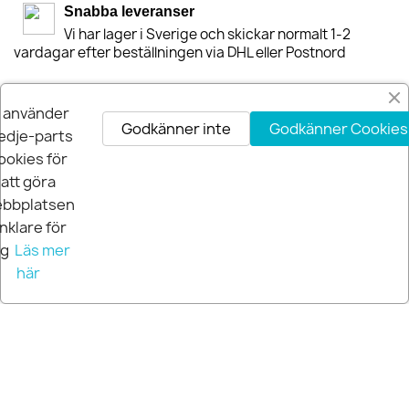
Snabba leveranser
Vi har lager i Sverige och skickar normalt 1-2
vardagar efter beställningen via DHL eller Postnord
30-dagars Nöjdhetsgaranti
i använder
Är du inte nöjd får du pengarna tillbaka inom 30-
Godkänner inte
Godkänner Cookies
dagar.
edje-parts
ookies för
att göra
bbplatsen
nklare för
ig
Läs mer
här
© 2026 Extra Pro