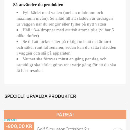
Så använder du produkten
Fyll kärlet med vatten (mellan minimum och
maximum nivån). Se alltid till att sladden är urdragen
ur väggen när du rengör eller fyller på nytt vatten
Häll i 3-4 droppar med eterisk aroma olja (vi har 5
olika dofter)
Se till att locket sitter på riktigt och att det är torrt
och säker runt luftrenaren, sedan kan du sätta i sladden
i väggen och slå på apparaten
Vattnet ska förnyas minst en gång per dag och
samtidigt ska kärlet göras rent varje gång för att du ska
få bäst resultat
SPECIELT URVALDA PRODUKTER
PÅ REA!
-800,00 KR
Golf Simulator Optishot 2 +...