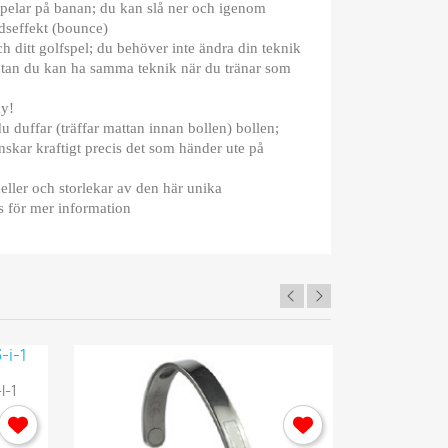
spelar på banan; du kan slå ner och igenom
dseffekt (bounce)
ch ditt golfspel; du behöver inte ändra din teknik
 utan du kan ha samma teknik när du tränar som
ay!
u duffar (träffar mattan innan bollen) bollen;
skar kraftigt precis det som händer ute på
ller och storlekar av den här unika
s för mer information
×
I-1
Rehab Ry