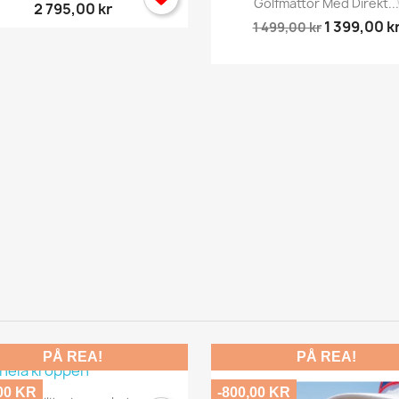
Golfmattor Med Direkt...
2 795,00 kr
1 399,00 k
1 499,00 kr
PÅ REA!
PÅ REA!
00 KR
-800,00 KR
Snabbvy
