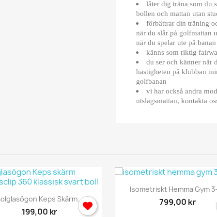
låter dig träna som du 
bollen och mattan utan stu
förbättrar din träning o
när du slår på golfmattan
när du spelar ute på banan
känns som riktig fairw
du ser och känner när d
hastigheten på klubban min
golfbanan
vi har också andra mode
utslagsmattan, kontakta os
ogga in
Snabbvy

Isometriskt Hemma Gym 3-
Snabbvy

olglasögon Keps Skärm...
799,00 kr
 behöver vara inlogga för att spara produkter i din Önskelista.
199,00 kr