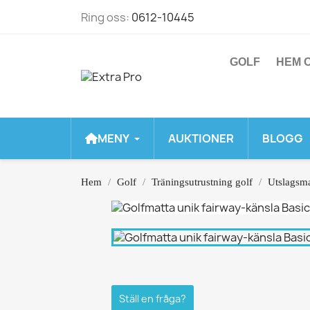
Ring oss:
0612-10445
GOLF
HEM O
MENY
AUKTIONER
BLOGG
Hem
Golf
Träningsutrustning golf
Utslagsma
Ställ en fråga?