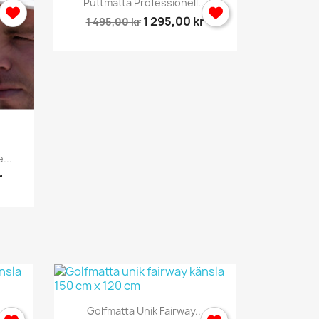
Puttmatta Professionell...
1 295,00 kr
1 495,00 kr
...
Sportnät
r
2 495,
Snabbvy

.
Golfmatta Unik Fairway...