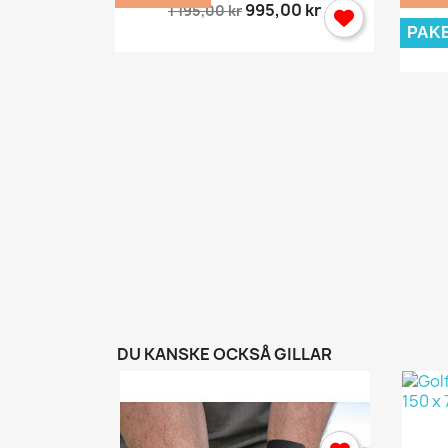
995,00 kr
1 195,00 kr
PAK
y
ör...
,00 kr
DU KANSKE OCKSÅ GILLAR