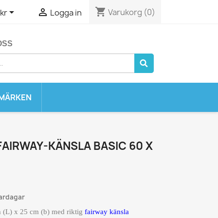
shopping_cart


Varukorg
(0)
kr
Logga in
OSS
MÄRKEN
FAIRWAY-KÄNSLA BASIC 60 X
vardagar
m (L) x 25 cm (b) med riktig
fairway känsla