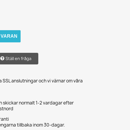
M VARAN
Ställ en fråga
a SSL anslutningar och vi värnar om våra
ch skickar normalt 1-2 vardagar efter
ostnord
anti
pengarna tillbaka inom 30-dagar.