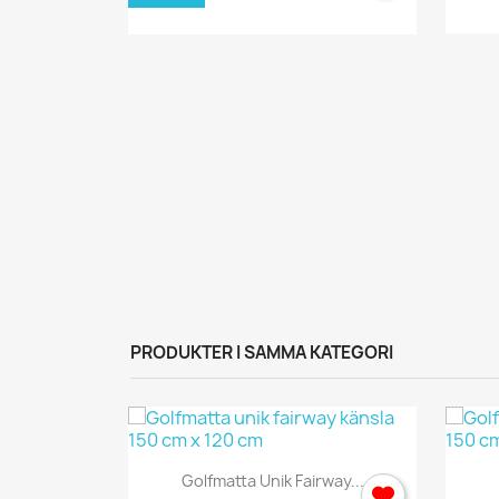
y
...
PRODUKTER I SAMMA KATEGORI
Snabbvy

Golfmatta Unik Fairway...