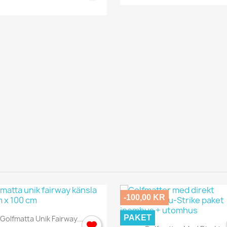
Avbryt
Logga in
-100,00 KR
Snabbvy

PAKET
Golfmatta Unik Fairway...
Snabbvy
