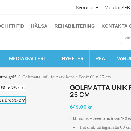

Svenska
Valuta:
SEK 
CH FRITID
HÄLSA
REHABILITERING
KONTAKTA 
MEDIA GALLERI
NYHETER
REA
VARU
ttor golf
Golfmatta unik fairway-känsla Basic 60 x 25 cm
GOLFMATTA UNIK 
25 CM
649,00 kr
Inkl. moms
Leverans inom 1-2 
1 st unik utslagsmatta 60 c