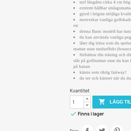
turf längden cirka 4 cm hög
extremt hållbar utslagsmat
gjord i högsta möjliga kvalit
motverkar vanliga golfskad
etc
denna Basic modell har tun
du kan använda vanliga peg
låter dig träna som du spel
mattan utan studseffekt (bounc
förbättrar din träning och di
slår på golfmattan utan du kan
på banan
känns som riktig fairway!
du ser och känner när du duf
Kvantitet

LÄGG TI

Finns i lager