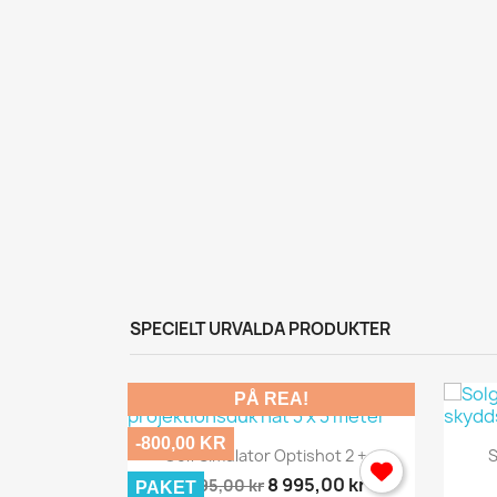
SPECIELT URVALDA PRODUKTER
PÅ REA!
L
-800,00 KR
Snabbvy

Golf Simulator Optishot 2 +...
S
Du
8 995,00 kr
9 795,00 kr
PAKET