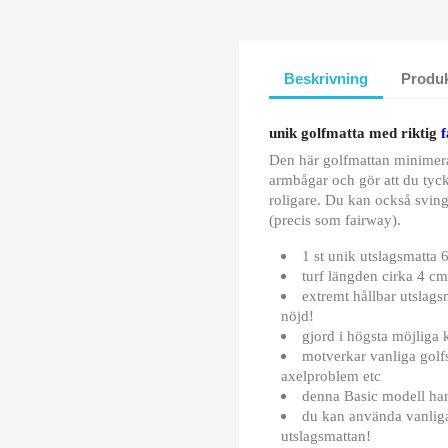
Beskrivning
Produk
unik golfmatta med riktig
f
Den här golfmattan minimera
armbågar och gör att du tyck
roligare. Du kan också svin
(precis som fairway).
1 st unik utslagsmatta
turf längden cirka 4 c
extremt hållbar utslag
nöjd!
gjord i högsta möjliga k
motverkar vanliga gol
axelproblem etc
denna Basic modell har
du kan använda vanliga
utslagsmattan!