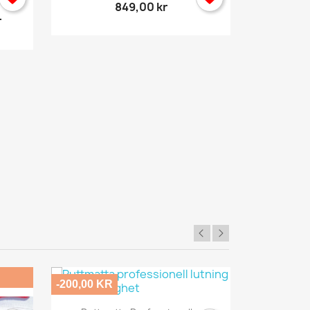
849,00 kr
r
Golfm
-200,00 KR
-496,00 KR
Snabbvy
