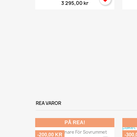
3 295,00 kr
y
...
r
REA VAROR
PÅ REA!
Snabbvy

Salt Luftrenare För Sovrummet
-200,00 KR
-300,