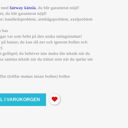
ta med
fairway känsla
, du blir garanterat nöjd!
et, du blir garanterat nöjd!
or; handledsproblem, armbågsproblem, axelproblem
n bas
gar var som helst på den unika utslagsmattan!
ar på banan; du kan slå ner och igenom bollen och
e)
tt golfspel; du behöver inte ändra din teknik när du
 ha samma teknik när du tränar som när du spelar ute
far (träffar mattan innan bollen) bollen
LL I VARUKORGEN