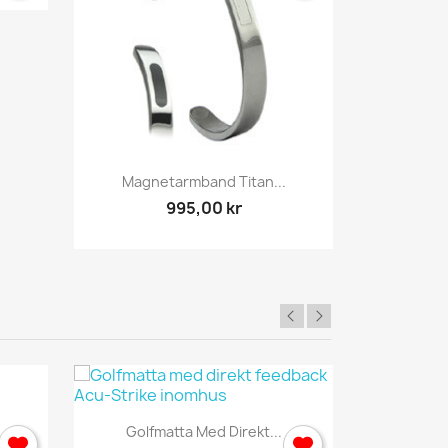
Snabbvy

Magnetarmband Titan...
995,00 kr
Snabbvy

Golfmatta Med Direkt...