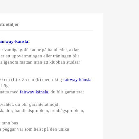
tdetaljer
airway-känsla
!
r vanliga golfskador på handleder, axlar,
er att uppvärmningen eller träningen blir
ga igenom mattan utan att klubban studsar
 60 cm (L) x 25 cm (b) med riktig
fairway känsla
m hög
smatta med
fairway känsla
, du blir garanterat
valitet, du blir garanterat nöjd!
fskador; handledsproblem, armbågsproblem,
 tunn bas
 peggar var som helst på den unika