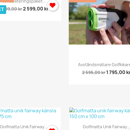
Rehabiliteringspaket...
2 599,00 kr
2 899,00 kr
ET
Snabbvy

Avståndsmätare Golfkikare
1 795,00 k
2 595,00 kr
Snabbvy
Snabbvy


Golfmatta Unik Fairway...
Golfmatta Unik Fairway..