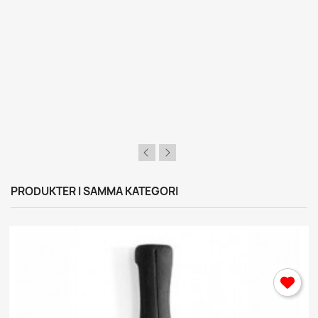
×
Logga in
Du behöver vara inlogga för att spara produkter i din
Önskelista.
Avbryt
Logga in
PRODUKTER I SAMMA KATEGORI