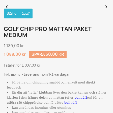


Ställ en fråga?
GOLF CHIP PRO MATTAN PAKET
MEDIUM
1 139,00 kr
1 089,00 kr
SPARA 50,00 KR
I stället för 1 097,00 kr
Leverans inom 1-2 vardagar
Inkl. moms
förbättra din chippning snabbt och enkelt med direkt
feedback
lär dig att "lyfta" klubban över den bakre kanten och slå ner
klaffen i den främre delen av mattan (efter
bollträff
en) för att
utföra rätt chipprörelse och få bättre
bollträff
kan användas inomhus eller utomhus
kan användas med eller utan golfbollar