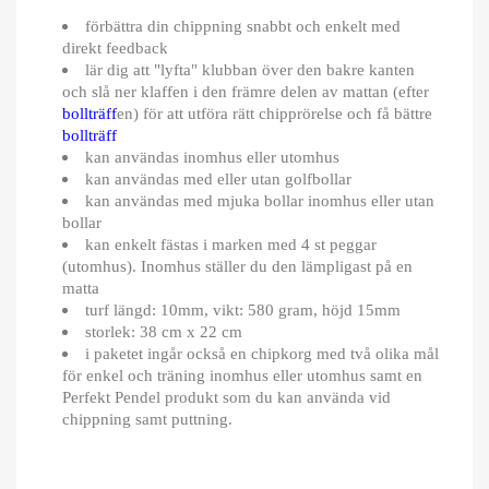
förbättra din chippning snabbt och enkelt med
direkt feedback
lär dig att "lyfta" klubban över den bakre kanten
och slå ner klaffen i den främre delen av mattan (efter
bollträff
en) för att utföra rätt chipprörelse och få bättre
bollträff
kan användas inomhus eller utomhus
kan användas med eller utan golfbollar
kan användas med mjuka bollar inomhus eller utan
bollar
kan enkelt fästas i marken med 4 st peggar
(utomhus). Inomhus ställer du den lämpligast på en
matta
turf längd: 10mm, vikt: 580 gram, höjd 15mm
storlek: 38 cm x 22 cm
i paketet ingår också en chipkorg med två olika mål
för enkel och träning inomhus eller utomhus samt en
Perfekt Pendel produkt som du kan använda vid
chippning samt puttning.