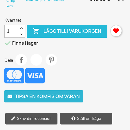
Kvantitet

LÄGG TILL I VARUKORGEN

Finns i lager
Dela
TIPSA EN KOMPIS OM VARAN
Skriv din recension
Ställ en fråga