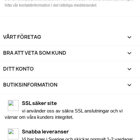
hitta vår kontaktinformation i det rättsliga meddelandet.
VÅRT FÖRETAG

BRA ATT VETA SOM KUND

DITT KONTO

BUTIKSINFORMATION
keyboard_arrow_down
SSL säker site
vi använder oss av säkra SSL anslutningar och vi
värnar om våra kunders integritet.
Snabba leveranser
Vi har lager i Sverige och skickar normalt 1-2 vardagar