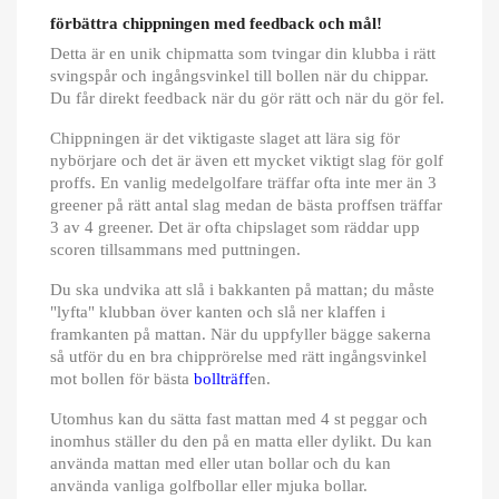
förbättra chippningen med feedback och mål!
Detta är en unik chipmatta som tvingar din klubba i rätt
svingspår och ingångsvinkel till bollen när du chippar.
Du får direkt feedback när du gör rätt och när du gör fel.
Chippningen är det viktigaste slaget att lära sig för
nybörjare och det är även ett mycket viktigt slag för golf
proffs. En vanlig medelgolfare träffar ofta inte mer än 3
greener på rätt antal slag medan de bästa proffsen träffar
3 av 4 greener. Det är ofta chipslaget som räddar upp
scoren tillsammans med puttningen.
Du ska undvika att slå i bakkanten på mattan; du måste
"lyfta" klubban över kanten och slå ner klaffen i
framkanten på mattan. När du uppfyller bägge sakerna
så utför du en bra chipprörelse med rätt ingångsvinkel
mot bollen för bästa
bollträff
en.
Utomhus kan du sätta fast mattan med 4 st peggar och
inomhus ställer du den på en matta eller dylikt. Du kan
använda mattan med eller utan bollar och du kan
använda vanliga golfbollar eller mjuka bollar.