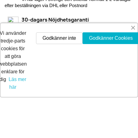
efter beställningen via DHL eller Postnord
30-dagars Nöjdhetsgaranti
Är du inte nöjd får du pengarna tillbaka inom 30-dagar.
Vi använder
Godkänner inte
Godkänner Cookies
tredje-parts
cookies för
att göra
webbplatsen
enklare för
dig
Läs mer
här
© 2026 Extra Pro