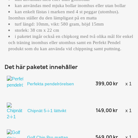
kan användas med mjuka bollar inomhus eller utan bollar
kan enkelt fästas i marken med 4 st peggar (utomhus).
Inomhus ställer du den lämpligast på en matta
turf längd: 10mm, vikt: 580 gram, höjd 15mm
storlek: 38 cm x 22 cm
i paketet ingår också en chipkorg med två olika mål för enkel
och träning inomhus eller utomhus samt en Perfekt Pendel
produkt som du kan använda vid chippning samt puttning.
Det här paketet innehåller
399,00 kr
x 1
Perfekta pendelrörelsen
149,00 kr
x 1
Chipnät 5-i-1 lättvikt
549,00 kr
x 1
Golf Chip Pro mattan