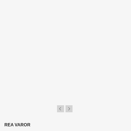
×
Logga in
Du behöver vara inlogga för att spara produkter i din
Önskelista.
REA VAROR