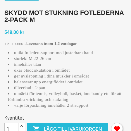
SKYDD MOT STUKNING FOTLEDERNA
2-PACK M
549,00 kr
Inkl. moms
Leverans inom 1-2 vardagar
unikt fotleden-support med justerbara band
storlek: M 22-26 cm
innehåller titan
ökar blodcirkulation i området
ger avslappning i dina muskler i området
balanserar upp energiflödet i området
tillverkad i Japan
utmärkt för tennis, volleyboll, basket, innebandy etc för att
förhindra vrickning och stukning
varje förpackning innehåller 2 st support
Kvantitet

LÄGG TILL I VARUKORGEN