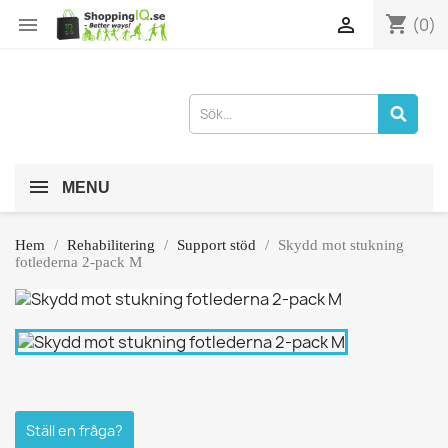
shopping_cart


(0)
MENU
Hem
Rehabilitering
Support stöd
Skydd mot stukning
fotlederna 2-pack M
Ställ en fråga?