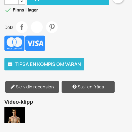

Finns i lager
Dela
TIPSA EN KOMPIS OM VARAN
Skriv din recension
Ställ en fråga
Video-klipp