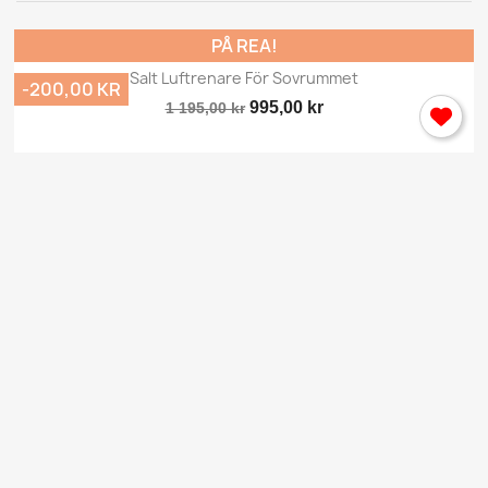
Avbryt
Logga in
PÅ REA!
Salt Luftrenare För Sovrummet
-200,00 KR
995,00 kr
1 195,00 kr