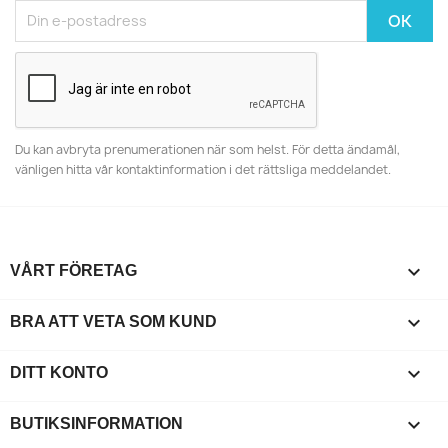
Du kan avbryta prenumerationen när som helst. För detta ändamål,
vänligen hitta vår kontaktinformation i det rättsliga meddelandet.

VÅRT FÖRETAG

BRA ATT VETA SOM KUND

DITT KONTO
keyboard_arrow_down
BUTIKSINFORMATION