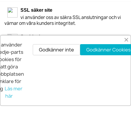
SSL säker site
vi använder oss av säkra SSL anslutningar och vi
värnar om våra kunders integritet.
Snabba leveranser
Vi har lager i Sverige och skickar normalt 1-2
i använder
Godkänner inte
Godkänner Cookies
vardagar efter beställningen via DHL eller Postnord
edje-parts
ookies för
30-dagars Nöjdhetsgaranti
att göra
Är du inte nöjd får du pengarna tillbaka inom 30-
bbplatsen
dagar.
nklare för
ig
Läs mer
här