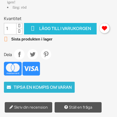
igen!
färg: röd
Kvantitet

LÄGG TILL I VARUKORGEN

Sista produkten i lager
Dela
TIPSA EN KOMPIS OM VARAN
Skriv din recension
Ställ en fråga