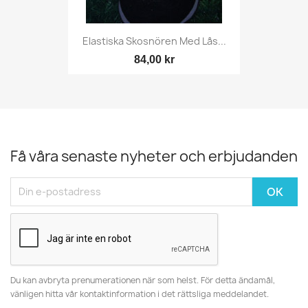
Elastiska Skosnören Med Lås...
84,00 kr
Få våra senaste nyheter och erbjudanden
Du kan avbryta prenumerationen när som helst. För detta ändamål,
vänligen hitta vår kontaktinformation i det rättsliga meddelandet.