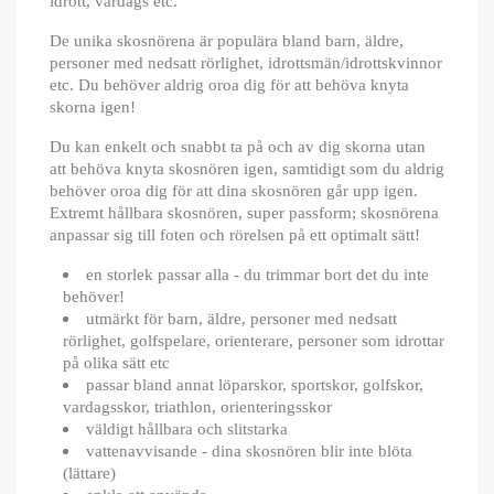
idrott, vardags etc.
De unika skosnörena är populära bland barn, äldre,
personer med nedsatt rörlighet, idrottsmän/idrottskvinnor
etc. Du behöver aldrig oroa dig för att behöva knyta
skorna igen!
Du kan enkelt och snabbt ta på och av dig skorna utan
att behöva knyta skosnören igen, samtidigt som du aldrig
behöver oroa dig för att dina skosnören går upp igen.
Extremt hållbara skosnören, super passform; skosnörena
anpassar sig till foten och rörelsen på ett optimalt sätt!
en storlek passar alla - du trimmar bort det du inte
behöver!
utmärkt för barn, äldre, personer med nedsatt
rörlighet, golfspelare, orienterare, personer som idrottar
på olika sätt etc
passar bland annat löparskor, sportskor, golfskor,
vardagsskor, triathlon, orienteringsskor
väldigt hållbara och slitstarka
vattenavvisande - dina skosnören blir inte blöta
(lättare)