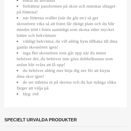
enkla att använda
förbättrar passformen på skon och minskar slitaget
på fötterna!
när fötterna sväller (när du går etc) så ger
skosnören vika så att foten får riktigt plats och du blir
mindre trött i foten samtidigt som skona sitter mycket
bättre och bekvämare
väldigt bekväma; du vill aldrig byta tillbaka till dina
gamla skosnören igen!
inga fler skosnören som går upp när du minst
behöver det, du behöver inte göra dubbelknutar som
sedan blir svåra att få upp!
du behöver aldrig mer böja dig ner för att knyta
dina skor igen!
de ser stilrena ut på skorna och du har många olika
färger att välja på
färg: röd
SPECIELT URVALDA PRODUKTER