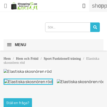
shopp


(0)
MENU
Hem
Hem och Fritid
Sport Funktionell träning
Elastiska
skosnören röd
Ställ en fråga?