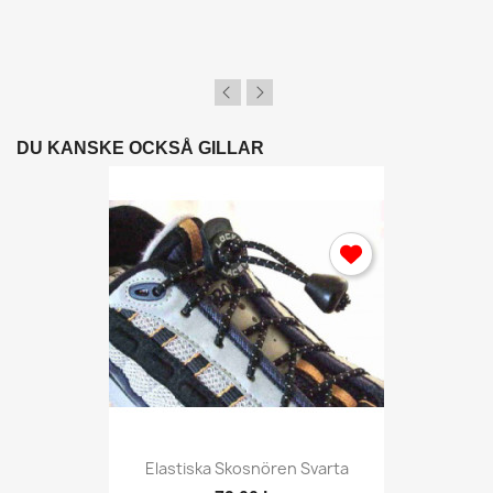
Logga in
Du behöver vara inlogga för att spara produkter i din Önskel
DU KANSKE OCKSÅ GILLAR
Avbryt
Logga
Elastiska Skosnören Svarta