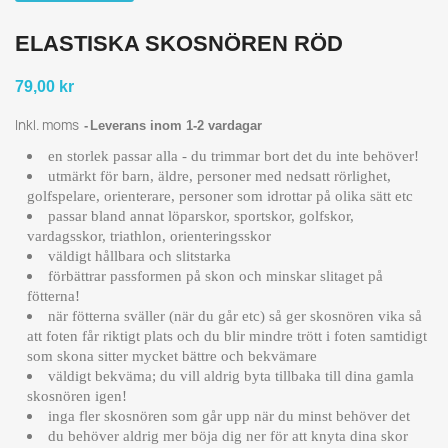
ELASTISKA SKOSNÖREN RÖD
79,00 kr
Inkl. moms
Leverans inom 1-2 vardagar
en storlek passar alla - du trimmar bort det du inte behöver!
utmärkt för barn, äldre, personer med nedsatt rörlighet,
golfspelare, orienterare, personer som idrottar på olika sätt etc
passar bland annat löparskor, sportskor, golfskor,
vardagsskor, triathlon, orienteringsskor
väldigt hållbara och slitstarka
förbättrar passformen på skon och minskar slitaget på
fötterna!
när fötterna sväller (när du går etc) så ger skosnören vika så
att foten får riktigt plats och du blir mindre trött i foten samtidigt
som skona sitter mycket bättre och bekvämare
väldigt bekväma; du vill aldrig byta tillbaka till dina gamla
skosnören igen!
inga fler skosnören som går upp när du minst behöver det
du behöver aldrig mer böja dig ner för att knyta dina skor