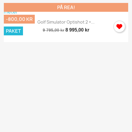
PÅ REA!
-800,00 KR
Golf Simulator Optishot 2 +...
8 995,00 kr
PAKET
9 795,00 kr