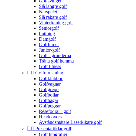
Golfsvingen
Slå längre golf
Närspelet
Slå rakare golf
Vinterträning golf
Seniorgolf
Puttning
Damgolf
Golffilmer
Junior-golf
Golf - grunderna
Träna golf hemma
Golf fitness


Golfutrustning
Golfklubbor
Golfvagnar
Golfgrepp
Golfbollar
Golfbagar
Golfpeggar
Resefodral - golf
Headcovers
Avståndsmätare Laserkikare golf


Presentartiklar golf
Golf litografier