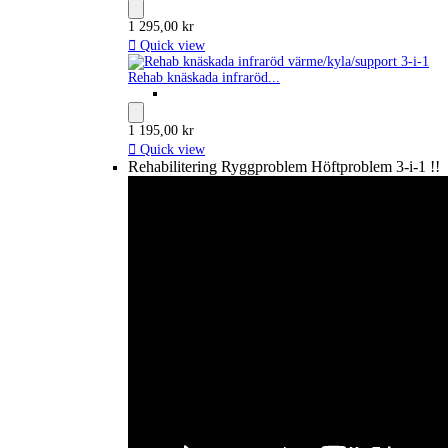
1 295,00 kr

Quick view
Rehab knäskada infraröd...
1 195,00 kr

Quick view
Rehabilitering Ryggproblem Höftproblem 3-i-1 !!