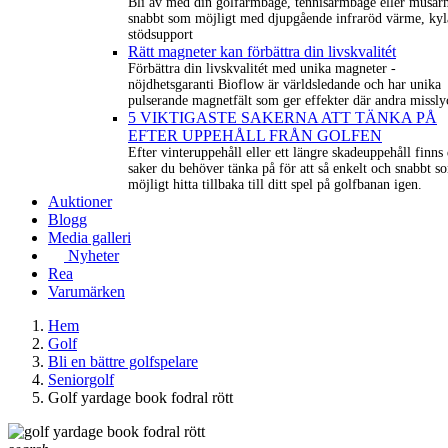
Bli av med din golfarmbåge, tennisarmbåge eller musar
snabbt som möjligt med djupgående infraröd värme, kyl
stödsupport
Rätt magneter kan förbättra din livskvalitét
Förbättra din livskvalitét med unika magneter -
nöjdhetsgaranti Bioflow är världsledande och har unika
pulserande magnetfält som ger effekter där andra missly
5 VIKTIGASTE SAKERNA ATT TÄNKA PÅ
EFTER UPPEHÅLL FRÅN GOLFEN
Efter vinteruppehåll eller ett längre skadeuppehåll finns 
saker du behöver tänka på för att så enkelt och snabbt s
möjligt hitta tillbaka till ditt spel på golfbanan igen.
Auktioner
Blogg
Media galleri
Nyheter
Rea
Varumärken
Hem
Golf
Bli en bättre golfspelare
Seniorgolf
Golf yardage book fodral rött