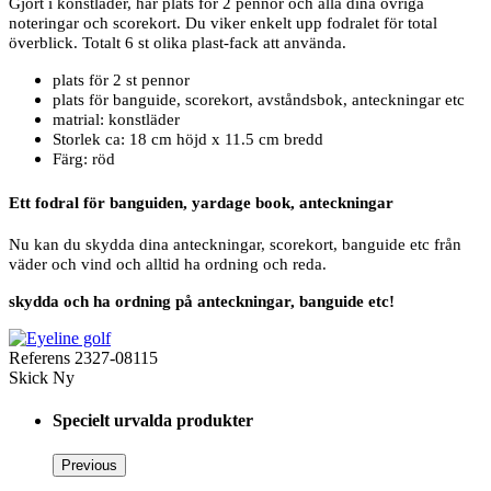
Gjort i konstläder, har plats för 2 pennor och alla dina övriga
noteringar och scorekort. Du viker enkelt upp fodralet för total
överblick. Totalt 6 st olika plast-fack att använda.
plats för 2 st pennor
plats för banguide, scorekort, avståndsbok, anteckningar etc
matrial: konstläder
Storlek ca: 18 cm höjd x 11.5 cm bredd
Färg: röd
Ett fodral för banguiden, yardage book, anteckningar
Nu kan du skydda dina anteckningar, scorekort, banguide etc från
väder och vind och alltid ha ordning och reda.
skydda och ha ordning på anteckningar, banguide etc!
Referens
2327-08115
Skick
Ny
Specielt urvalda produkter
Previous