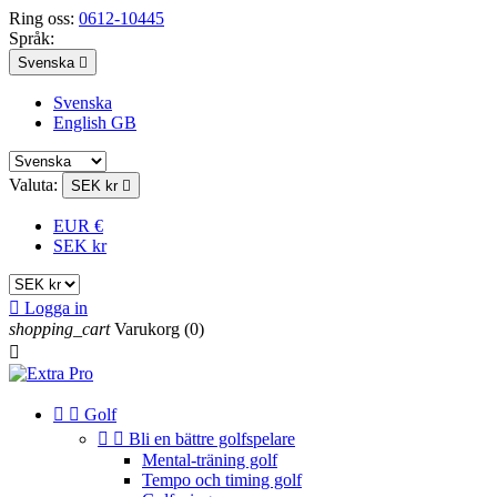
Ring oss:
0612-10445
Språk:
Svenska

Svenska
English GB
Valuta:
SEK kr

EUR €
SEK kr

Logga in
shopping_cart
Varukorg
(0)



Golf


Bli en bättre golfspelare
Mental-träning golf
Tempo och timing golf