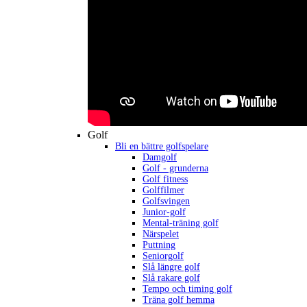
Golf
Bli en bättre golfspelare
Damgolf
Golf - grunderna
Golf fitness
Golffilmer
Golfsvingen
Junior-golf
Mental-träning golf
Närspelet
Puttning
Seniorgolf
Slå längre golf
Slå rakare golf
Tempo och timing golf
Träna golf hemma