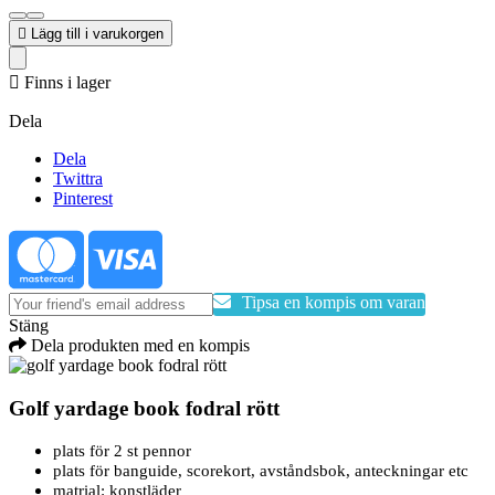

Lägg till i varukorgen

Finns i lager
Dela
Dela
Twittra
Pinterest
Tipsa en kompis om varan
Stäng
Dela produkten med en kompis
Golf yardage book fodral rött
plats för 2 st pennor
plats för banguide, scorekort, avståndsbok, anteckningar etc
matrial: konstläder