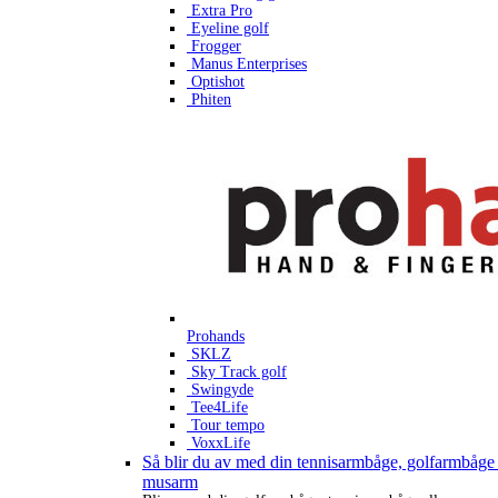
Extra Pro
Eyeline golf
Frogger
Manus Enterprises
Optishot
Phiten
Prohands
SKLZ
Sky Track golf
Swingyde
Tee4Life
Tour tempo
VoxxLife
Så blir du av med din tennisarmbåge, golfarmbåge 
musarm