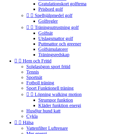
Gratulationskort golftema
Prisbord golf


Spelhjälpmedel golf
Golfregler


Träningsutrustning golf
Golfnät
Utslagsmattor golf
Puttmattor och greener
Golfsimulatorer
Träningsredskap


Hem och Fritid
Solglasögon sport fritid
Tennis
Sportnät
Fotboll träning
Sport Funktionell träning


Löpning walking motion
Strumpor funktion
Kläder funktion energi
Husdjur hund katt
Cykla


Hälsa
Vattenfilter Luftrenare
Mer energi