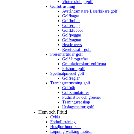
Vinterträning golf
Golfutrustning
Avståndsmätare Laserkikare golf
Golfbagar
Golfbollar
Golfgrepp
Golfklubbor
Golfpeggar
Golfvagnar
Headcovers
Resefodral - golf
Presentartiklar golf
Golf litografier
Gratulationskort golftema
Prisbord golf
Spelhjälpmedel golf
Golfregler
Träningsutrustning golf
Golfnät
Golfsimulatorer
Puttmattor och greener
Träningsredskap
Utslagsmattor golf
Hem och Fritid
Cykla
Fotboll träning
Husdjur hund katt
Löpning walking motion