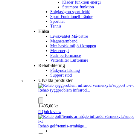
Kläder funktion energi
Strumpor funktion
Solglasögon sport fritid
Sport Funktionell träning
Sportnät
Tennis
Hälsa
Livskvalitét Må-bättre
Magnetarmband
Mer basisk miljö i kroppen
Mer energi
Peak performance
Vattenfilter Luftrenare
Rehabilitering
Påskynda läkning
Support stöd
Utvalda produkter
Rehab ryggproblem infraröd...
1 495,00 kr

Quick view
Rehab golf/tennis-armbåge...