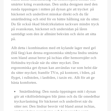
smärtor kring svanskotan. Den unika designen med den
runda öppningen i mitten på dynan gör att trycket på
bäckenet och underlivet minskar direkt och du får
smärtlindring och stöd för en bättre hållning när du sitter.
Du får också ökad blodcirkulation tackvare mindre tryck
på svanskotan, bäckenet och undersidan på låren
samtidigt som den är allmänt bekväm och skön att sitta
på.
Allt detta i kombination med ett kylande lager med gel
(blå färg) kan denna ergonomiska sittdyna lindra smärta
som bland annat beror på ischias eller hemorrojder och
förhindra trycksår när du sitter mycket. Den
ergonomiska get dynan kan användas var som helst där
du sitter mycket; framför TV:n, på kontoret, i bilen, på
flyget, i rullstolen, i lastbilen, i taxin etc. Allt för att ge
bästa komforten.
Smärtlindring: Den runda öppningen mitt i dynan
gör att viktfördelningen blir jämn och du får omedelbar
tryckavlastning för bäckenet och underlivet när du
sitter ner. Den lindrar besvär vid bland annat ischias,