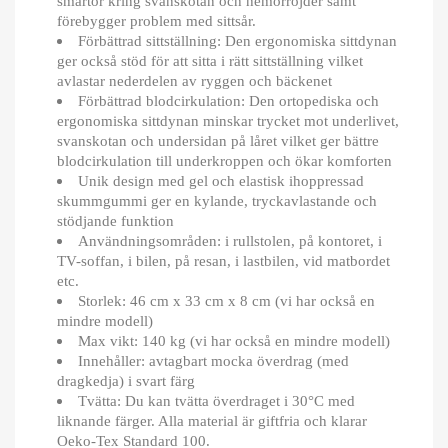
smärtor kring svanskotan och hemorrojder samt
förebygger problem med sittsår.
Förbättrad sittställning: Den ergonomiska sittdynan
ger också stöd för att sitta i rätt sittställning vilket
avlastar nederdelen av ryggen och bäckenet
Förbättrad blodcirkulation: Den ortopediska och
ergonomiska sittdynan minskar trycket mot underlivet,
svanskotan och undersidan på låret vilket ger bättre
blodcirkulation till underkroppen och ökar komforten
Unik design med gel och elastisk ihoppressad
skummgummi ger en kylande, tryckavlastande och
stödjande funktion
Användningsområden: i rullstolen, på kontoret, i
TV-soffan, i bilen, på resan, i lastbilen, vid matbordet
etc.
Storlek: 46 cm x 33 cm x 8 cm (vi har också en
mindre modell)
Max vikt: 140 kg (vi har också en mindre modell)
Innehåller: avtagbart mocka överdrag (med
dragkedja) i svart färg
Tvätta: Du kan tvätta överdraget i 30°C med
liknande färger. Alla material är giftfria och klarar
Oeko-Tex Standard 100.