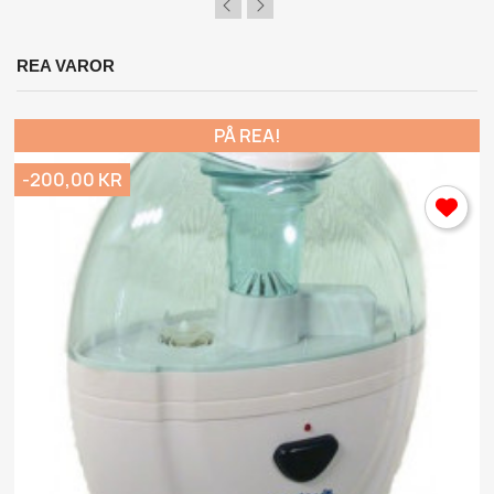
Avbryt
Logga in
REA VAROR
PÅ REA!
-200,00 KR