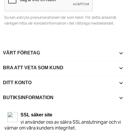
Du kan avbryta prenumerationen när som helst. För detta ändamål,
vänligen hitta vår kontaktinformation i det rättsliga meddelandet.

VÅRT FÖRETAG

BRA ATT VETA SOM KUND

DITT KONTO
keyboard_arrow_down
BUTIKSINFORMATION
SSL säker site
vi använder oss av säkra SSL anslutningar och vi
värnar om våra kunders integritet.