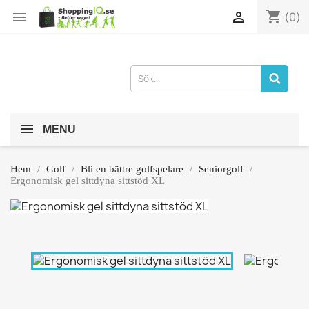
shopping_cart


(0)
MENU
Hem
Golf
Bli en bättre golfspelare
Seniorgolf
Ergonomisk gel sittdyna sittstöd XL