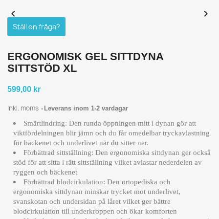


Ställ en fråga?
ERGONOMISK GEL SITTDYNA
SITTSTÖD XL
599,00 kr
Inkl. moms
Leverans inom 1-2 vardagar
Smärtlindring: Den runda öppningen mitt i dynan gör att
viktfördelningen blir jämn och du får omedelbar tryckavlastning
för bäckenet och underlivet när du sitter ner.
Förbättrad sittställning: Den ergonomiska sittdynan ger också
stöd för att sitta i rätt sittställning vilket avlastar nederdelen av
ryggen och bäckenet
Förbättrad blodcirkulation: Den ortopediska och
ergonomiska sittdynan minskar trycket mot underlivet,
svanskotan och undersidan på låret vilket ger bättre
blodcirkulation till underkroppen och ökar komforten