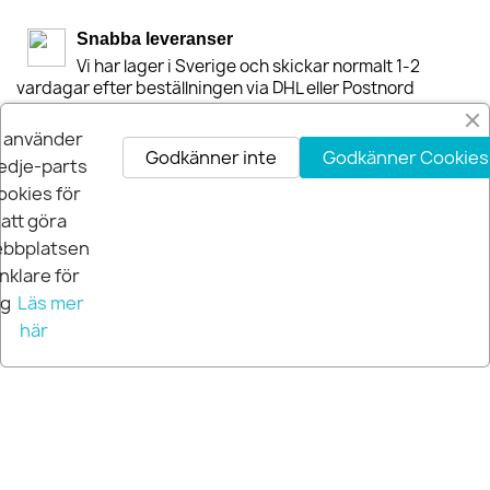
Snabba leveranser
Vi har lager i Sverige och skickar normalt 1-2
vardagar efter beställningen via DHL eller Postnord
i använder
30-dagars Nöjdhetsgaranti
Godkänner inte
Godkänner Cookies
Är du inte nöjd får du pengarna tillbaka inom 30-
edje-parts
dagar.
ookies för
att göra
bbplatsen
nklare för
ig
Läs mer
här
© 2026 Extra Pro