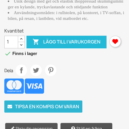
Unik design med gel och elastisk ihoppressad skummgummi
ger en kylande, tryckavlastande och stödjande funktion
Användningsområden: i rullstolen, på kontoret, i TV-soffan, i
bilen, på resan, i lastbilen, vid matbordet etc.
Kvantitet

LÄGG TILL I VARUKORGEN

Finns i lager
Dela
TIPSA EN KOMPIS OM VARAN
Skriv din recension
Ställ en fråga