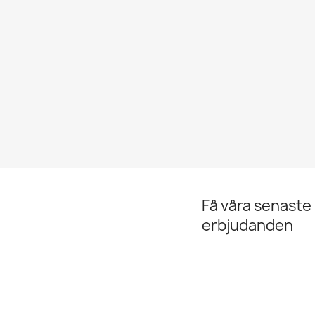
y
ör...
,00 kr
Få våra senaste
erbjudanden