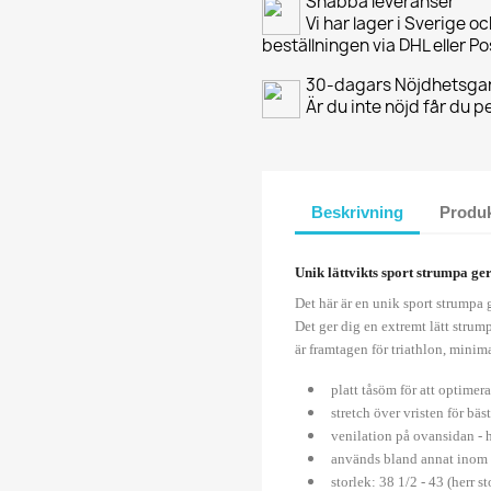
Snabba leveranser
Vi har lager i Sverige o
beställningen via DHL eller P
30-dagars Nöjdhetsgar
Är du inte nöjd får du 
Beskrivning
Produk
Unik lättvikts sport strumpa ge
Det här är en unik sport strumpa gj
Det ger dig en extremt lätt strum
är framtagen för triathlon, mini
platt tåsöm för att optimer
stretch över vristen för bä
venilation på ovansidan - h
används bland annat inom t
storlek: 38 1/2 - 43 (herr st