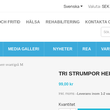

Svenska
Valuta:
SEK 
CH FRITID
HÄLSA
REHABILITERING
KONTAKTA 
MEDIA GALLERI
NYHETER
REA
VAR
herr svart/grå M
TRI STRUMPOR HE
99,00 kr
Inkl. moms
Leverans inom 1-2 va
Kvantitet