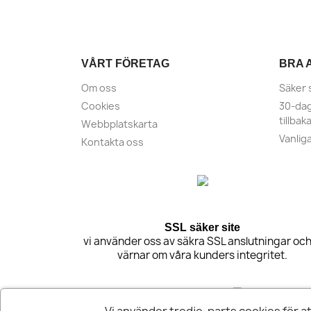
VÅRT FÖRETAG
BRA 
Om oss
Säker 
Cookies
30-dag
tillbak
Webbplatskarta
Vanlig
Kontakta oss
SSL säker site
vi använder oss av säkra SSL anslutningar och
värnar om våra kunders integritet.