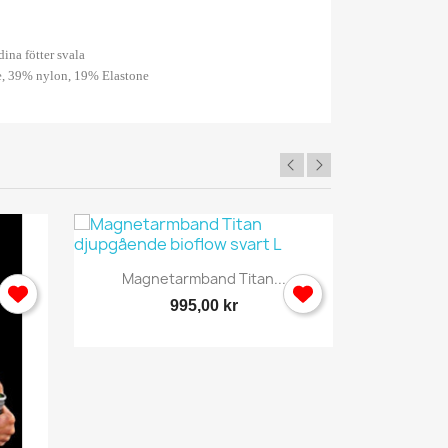
ina fötter svala
e, 39% nylon, 19% Elastone
Snabbvy

Magnetarmband Titan...
995,00 kr
×