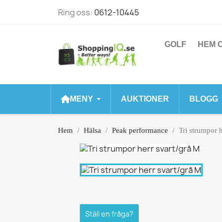
Ring oss:
0612-10445
GOLF
HEM O
MENY
AUKTIONER
BLOGG
Hem
Hälsa
Peak performance
Tri strumpor 
Ställ en fråga?