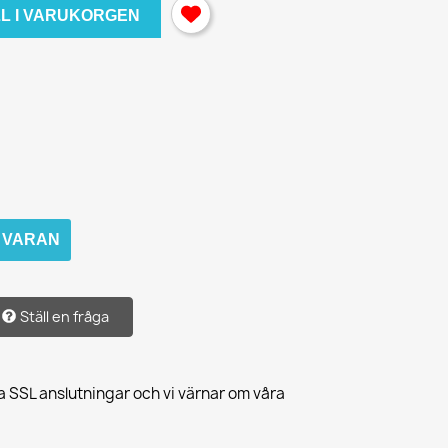
LL I VARUKORGEN
M VARAN
Ställ en fråga
a SSL anslutningar och vi värnar om våra