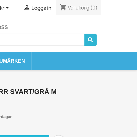
shopping_cart


Varukorg
(0)
kr
Logga in
OSS
UMÄRKEN
RR SVART/GRÅ M
rdagar