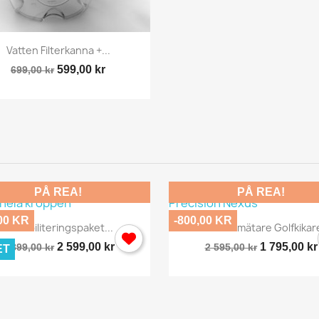
Snabbvy

Vatten Filterkanna +...
599,00 kr
699,00 kr
PÅ REA!
PÅ REA!
00 KR
-800,00 KR
Snabbvy
Snabbvy


Rehabiliteringspaket...
Avståndsmätare Golfkikare
2 599,00 kr
1 795,00 kr
2 899,00 kr
2 595,00 kr
ET