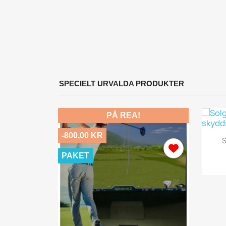
SPECIELT URVALDA PRODUKTER
PÅ REA!
-800,00 KR
S
PAKET
L