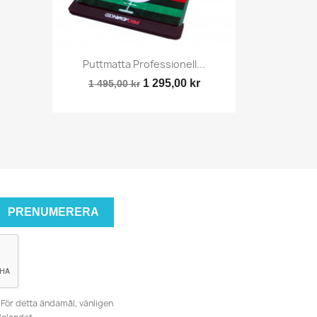
Snabbvy

Puttmatta Professionell...
1 295,00 kr
1 495,00 kr
För detta ändamål, vänligen