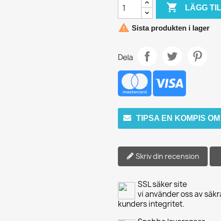

LÄGG TI

Sista produkten i lager
Dela
TIPSA EN KOMPIS O
Skriv din recension
SSL säker site
vi använder oss av säkr
kunders integritet.