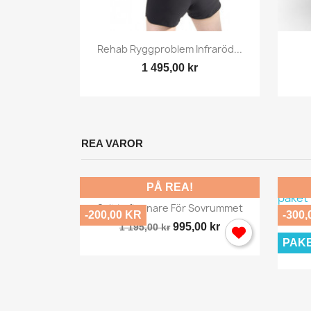
y
Snabbvy

armband...
Rehab Ryggproblem Infraröd...
1 495,00 kr
REA VAROR
PÅ REA!
Snabbvy

Salt Luftrenare För Sovrummet
-200,00 KR
-300,
995,00 kr
1 195,00 kr
PAK