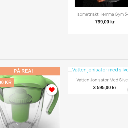
 behöver vara inlogga för att spara produkter i din Önskelista.
Snabbvy

Isometriskt Hemma Gym 3-
799,00 kr
Avbryt
Logga in
PÅ REA!
Snabbvy

Vatten Jonisator Med Silver
00 KR
3 595,00 kr