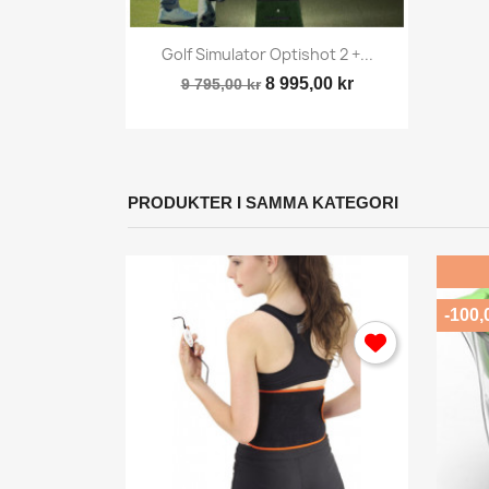
Du
y
Snabbvy

...
Golf Simulator Optishot 2 +...
8 995,00 kr
9 795,00 kr
PRODUKTER I SAMMA KATEGORI
-100,