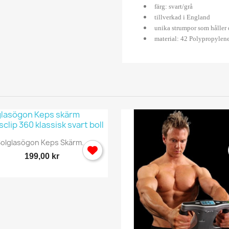
färg: svart/grå
tillverkad i England
unika strumpor som håller d
material: 42 Polypropylen
Snabbvy

olglasögon Keps Skärm...
199,00 kr
ogga in