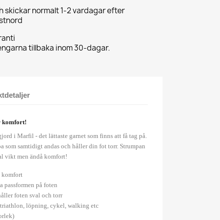
ch skickar normalt 1-2 vardagar efter
ostnord
anti
pengarna tillbaka inom 30-dagar.
tdetaljer
r komfort!
ord i Marfil - det lättaste garnet som finns att få tag på.
pa som samtidigt andas och håller din fot torr. Strumpan
mal vikt men ändå komfort!
a komfort
sta passformen på foten
åller foten sval och torr
riathlon, löpning, cykel, walking etc
orlek)