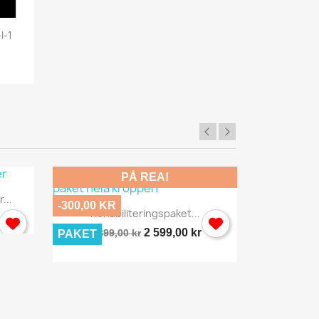
I-1
Rehab Ry
PÅ REA!
...
Filterka
-300,00 KR
Snabbvy

Rehabiliteringspaket...
2 599,00 kr
2 899,00 kr
PAKET