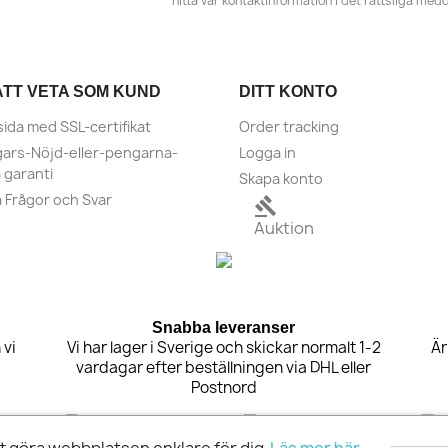
hitta vår kontaktinformation i det rättsliga med
ATT VETA SOM KUND
DITT KONTO
sida med SSL-certifikat
Order tracking
ars-Nöjd-eller-pengarna-
Logga in
a garanti
Skapa konto
a Frågor och Svar
gavel
Auktion
Snabba leveranser
 vi
Vi har lager i Sverige och skickar normalt 1-2
Är
vardagar efter beställningen via DHL eller
Postnord