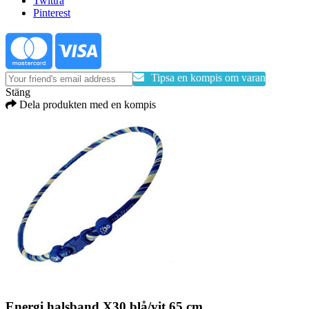
Twittra
Pinterest
Tipsa en kompis om varan
Stäng
Dela produkten med en kompis
Energi halsband X30 blå/vit 65 cm