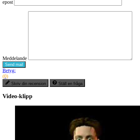
epost
Meddelande
Send mail
Betyg:
(0)
Skriv din recension
Ställ en fråga
Video-klipp