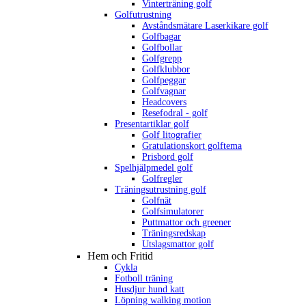
Vinterträning golf
Golfutrustning
Avståndsmätare Laserkikare golf
Golfbagar
Golfbollar
Golfgrepp
Golfklubbor
Golfpeggar
Golfvagnar
Headcovers
Resefodral - golf
Presentartiklar golf
Golf litografier
Gratulationskort golftema
Prisbord golf
Spelhjälpmedel golf
Golfregler
Träningsutrustning golf
Golfnät
Golfsimulatorer
Puttmattor och greener
Träningsredskap
Utslagsmattor golf
Hem och Fritid
Cykla
Fotboll träning
Husdjur hund katt
Löpning walking motion