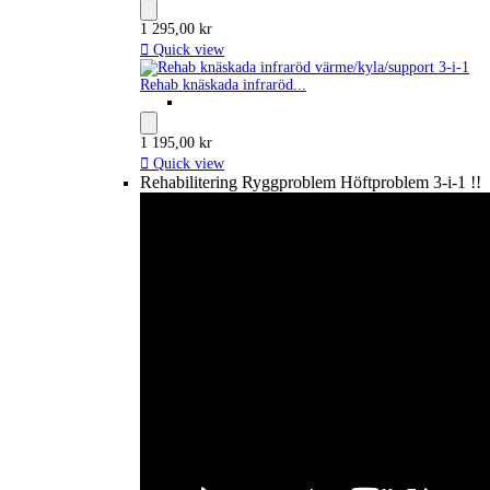
1 295,00 kr

Quick view
Rehab knäskada infraröd...
1 195,00 kr

Quick view
Rehabilitering Ryggproblem Höftproblem 3-i-1 !!