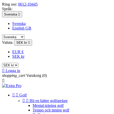
Ring oss:
0612-10445
Språk:
Svenska

Svenska
English GB
Valuta:
SEK kr

EUR €
SEK kr

Logga in
shopping_cart
Varukorg
(0)



Golf


Bli en bättre golfspelare
Mental-träning golf
Tempo och timing golf