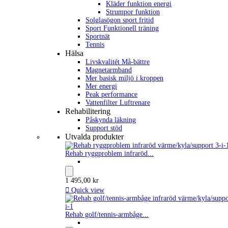
Kläder funktion energi
Strumpor funktion
Solglasögon sport fritid
Sport Funktionell träning
Sportnät
Tennis
Hälsa
Livskvalitét Må-bättre
Magnetarmband
Mer basisk miljö i kroppen
Mer energi
Peak performance
Vattenfilter Luftrenare
Rehabilitering
Påskynda läkning
Support stöd
Utvalda produkter
Rehab ryggproblem infraröd...
1 495,00 kr

Quick view
Rehab golf/tennis-armbåge...