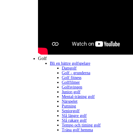
Golf
Bli en bättre golfspelare
Damgolf
Golf - grunderna
Golf fitness
Golffilmer
Golfsvingen
Junior-golf
Mental-träning golf
Närspelet
Puttning
Seniorgolf
Slå längre golf
Slå rakare golf
Tempo och timing golf
Träna golf hemma