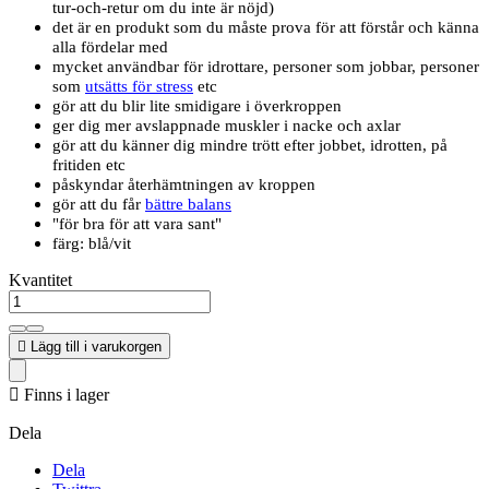
tur-och-retur om du inte är nöjd)
det är en produkt som du måste prova för att förstår och känna
alla fördelar med
mycket användbar för idrottare, personer som jobbar, personer
som
utsätts för stress
etc
gör att du blir lite smidigare i överkroppen
ger dig mer avslappnade muskler i nacke och axlar
gör att du känner dig mindre trött efter jobbet, idrotten, på
fritiden etc
påskyndar återhämtningen av kroppen
gör att du får
bättre balans
"för bra för att vara sant"
färg: blå/vit
Kvantitet

Lägg till i varukorgen

Finns i lager
Dela
Dela