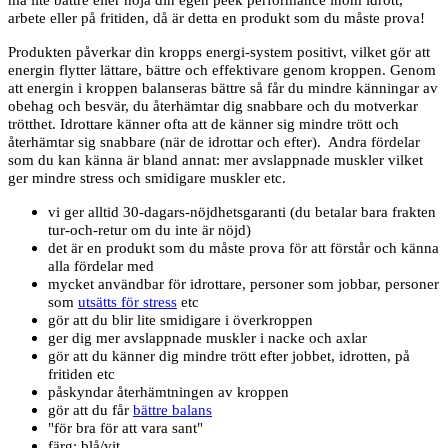
må lite bättre eller höja din egen peek performance inom idrott,
arbete eller på fritiden, då är detta en produkt som du måste prova!
Produkten påverkar din kropps energi-system positivt, vilket gör att
energin flytter lättare, bättre och effektivare genom kroppen. Genom
att energin i kroppen balanseras bättre så får du mindre känningar av
obehag och besvär, du återhämtar dig snabbare och du motverkar
trötthet. Idrottare känner ofta att de känner sig mindre trött och
återhämtar sig snabbare (när de idrottar och efter). Andra fördelar
som du kan känna är bland annat: mer avslappnade muskler vilket
ger mindre stress och smidigare muskler etc.
vi ger alltid 30-dagars-nöjdhetsgaranti (du betalar bara frakten
tur-och-retur om du inte är nöjd)
det är en produkt som du måste prova för att förstår och känna
alla fördelar med
mycket användbar för idrottare, personer som jobbar, personer
som
utsätts för stress
etc
gör att du blir lite smidigare i överkroppen
ger dig mer avslappnade muskler i nacke och axlar
gör att du känner dig mindre trött efter jobbet, idrotten, på
fritiden etc
påskyndar återhämtningen av kroppen
gör att du får
bättre balans
"för bra för att vara sant"
färg: blå/vit