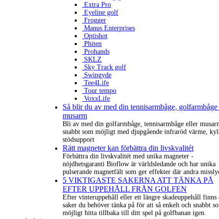
Extra Pro
Eyeline golf
Frogger
Manus Enterprises
Optishot
Phiten
Prohands
SKLZ
Sky Track golf
Swingyde
Tee4Life
Tour tempo
VoxxLife
Så blir du av med din tennisarmbåge, golfarmbåge 
musarm
Bli av med din golfarmbåge, tennisarmbåge eller musar
snabbt som möjligt med djupgående infraröd värme, kyl
stödsupport
Rätt magneter kan förbättra din livskvalitét
Förbättra din livskvalitét med unika magneter -
nöjdhetsgaranti Bioflow är världsledande och har unika
pulserande magnetfält som ger effekter där andra missly
5 VIKTIGASTE SAKERNA ATT TÄNKA PÅ
EFTER UPPEHÅLL FRÅN GOLFEN
Efter vinteruppehåll eller ett längre skadeuppehåll finns 
saker du behöver tänka på för att så enkelt och snabbt s
möjligt hitta tillbaka till ditt spel på golfbanan igen.