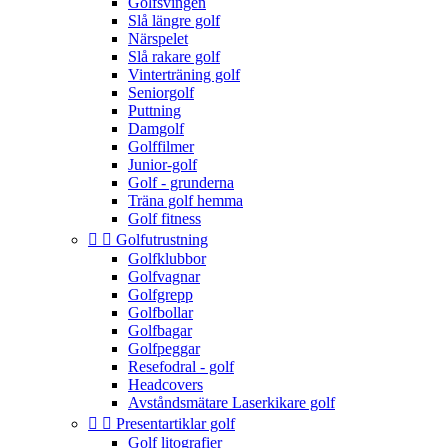
Golfsvingen
Slå längre golf
Närspelet
Slå rakare golf
Vinterträning golf
Seniorgolf
Puttning
Damgolf
Golffilmer
Junior-golf
Golf - grunderna
Träna golf hemma
Golf fitness


Golfutrustning
Golfklubbor
Golfvagnar
Golfgrepp
Golfbollar
Golfbagar
Golfpeggar
Resefodral - golf
Headcovers
Avståndsmätare Laserkikare golf


Presentartiklar golf
Golf litografier