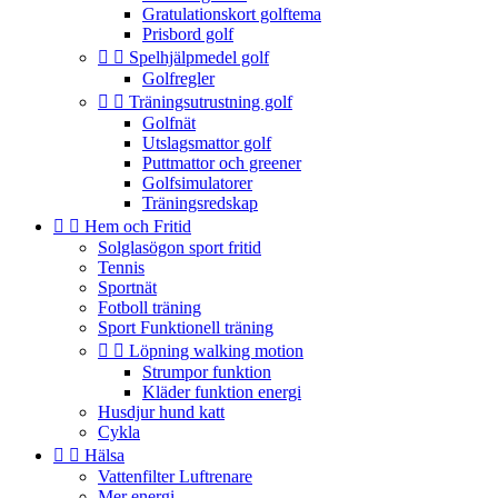
Gratulationskort golftema
Prisbord golf


Spelhjälpmedel golf
Golfregler


Träningsutrustning golf
Golfnät
Utslagsmattor golf
Puttmattor och greener
Golfsimulatorer
Träningsredskap


Hem och Fritid
Solglasögon sport fritid
Tennis
Sportnät
Fotboll träning
Sport Funktionell träning


Löpning walking motion
Strumpor funktion
Kläder funktion energi
Husdjur hund katt
Cykla


Hälsa
Vattenfilter Luftrenare
Mer energi