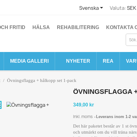

Svenska
Valuta:
SEK 
CH FRITID
HÄLSA
REHABILITERING
KONTAKTA 
MEDIA GALLERI
NYHETER
REA
VAR
t
Övningsflagga + hålkopp set 1-pack
ÖVNINGSFLAGGA +
349,00 kr
Inkl. moms
Leverans inom 1-2 va
Det här paketet består av 1 st öv
och utmärkt om du vill träna närs