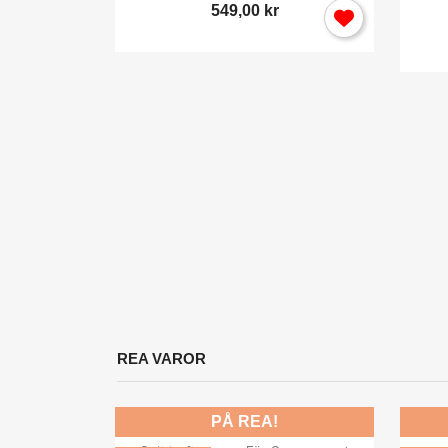
549,00 kr
y
 Sving...
REA VAROR
PÅ REA!
Snabbvy