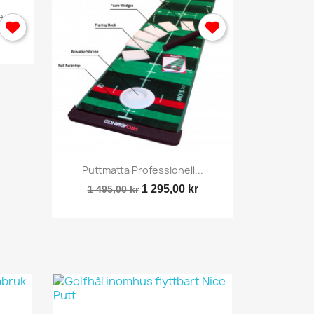
...
Sportnät
2 495
Snabbvy

Puttmatta Professionell...
1 295,00 kr
1 495,00 kr