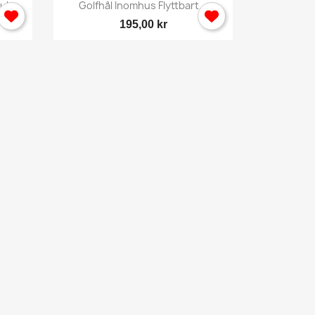
Snabbvy

k...
Golfhål Inomhus Flyttbart...
195,00 kr