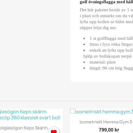
golf övningsflagga med hå
Det här paketet består av 1 
i plast och utmärkt om du vil
lyfta upp bollen ur hålet me
slipper böja dig ner.
1 st golfflagga med hål
finns i fyra olika färge
enkelt att lyfta upp bol
hjälp av bollskopan nerpå
material: plast
längd: 90 cm hög flag
Snabbvy

Isometriskt Hemma Gym 3-
Snabbvy

olglasögon Keps Skärm...
799,00 kr