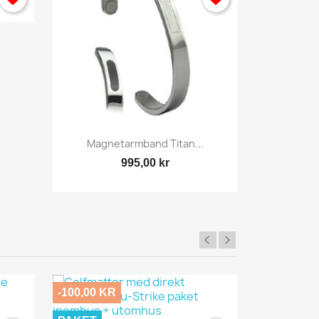
Snabbvy

Magnetarmband Titan...
995,00 kr
×
-100,00 KR