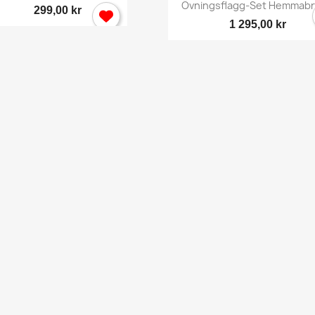
Snabbvy

Övningsflagg-Set Hemmabru
299,00 kr
1 295,00 kr