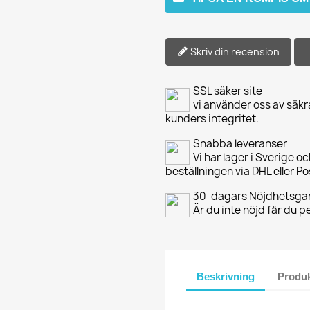
Skriv din recension
SSL säker site
vi använder oss av säkr
kunders integritet.
Snabba leveranser
Vi har lager i Sverige o
beställningen via DHL eller P
30-dagars Nöjdhetsgar
Är du inte nöjd får du 
Beskrivning
Produk