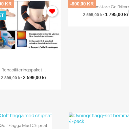
00 KR
-800,00 KR
Snabbvy

Avståndsmätare Golfkikare
1 795,00 kr
2 595,00 kr
ET
Snabbvy

Rehabiliteringspaket...
2 599,00 kr
2 899,00 kr
Snabbvy

Golf Flagga Med Chipnät