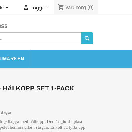
shopping_cart


Varukorg
(0)
kr
Logga in
OSS
UMÄRKEN
 HÅLKOPP SET 1-PACK
rdagar
ningsflagga med hålkopp. Den är gjord i plast
pelet hemma eller i stugan. Enkelt att lyfta upp