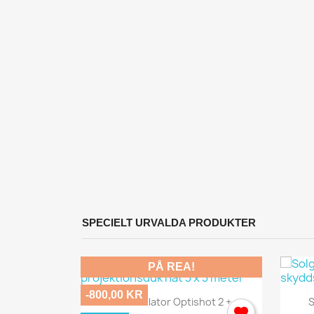
SPECIELT URVALDA PRODUKTER
PÅ REA!
-800,00 KR
Snabbvy

Golf Simulator Optishot 2 +...
S