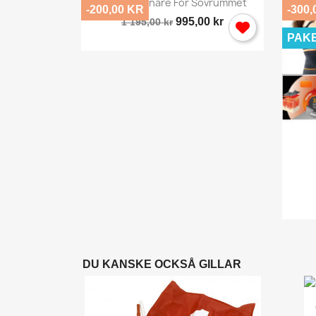

Salt Luftrenare För Sovrummet
-200,00 KR
-300,
995,00 kr
1 195,00 kr
PAK
y
ör...
,00 kr
DU KANSKE OCKSÅ GILLAR