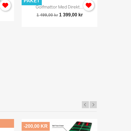
...
PAKET
Snabbvy

Golfmattor Med Direkt...
1 399,00 kr
1 499,00 kr
Golfm
-200,00 KR
-496,00 KR