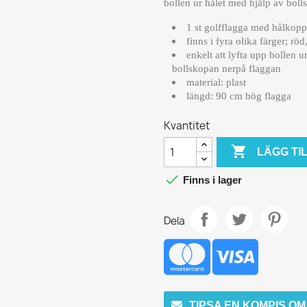
bollen ur hålet med hjälp av boll
1 st golfflagga med hålkopp 
finns i fyra olika färger; rö
enkelt att lyfta upp bollen u
bollskopan nerpå flaggan
material: plast
längd: 90 cm hög flagga
Kvantitet

LÄGG TI

Finns i lager
Dela
TIPSA EN KOMPIS O