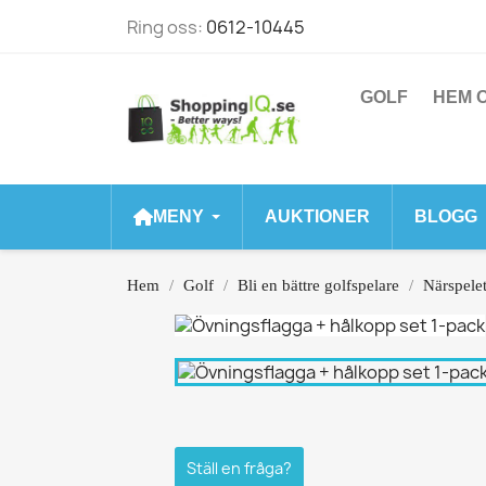
Ring oss:
0612-10445
GOLF
HEM O
MENY
AUKTIONER
BLOGG
Hem
Golf
Bli en bättre golfspelare
Närspele
Ställ en fråga?