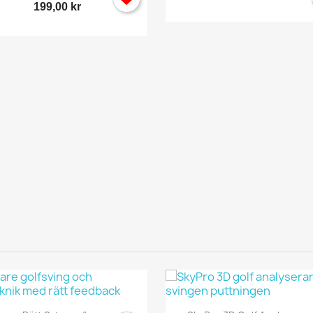
199,00 kr
ogga in
 behöver vara inlogga för att spara produkter i din Önskelista.
Avbryt
Logga in
Snabbvy
Snabbvy