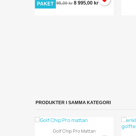
8 995,00 kr
9 795,00 kr
PAKET
y
...
L
Du
PRODUKTER I SAMMA KATEGORI
Snabbvy

Golf Chip Pro Mattan