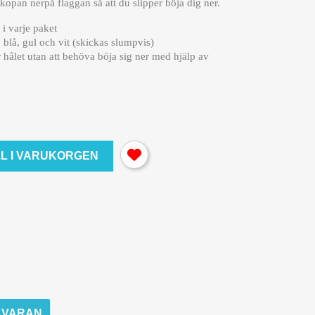
skopan nerpå flaggan så att du slipper böja dig ner.
i varje paket
d, blå, gul och vit (skickas slumpvis)
r hålet utan att behöva böja sig ner med hjälp av
LL I VARUKORGEN
M VARAN