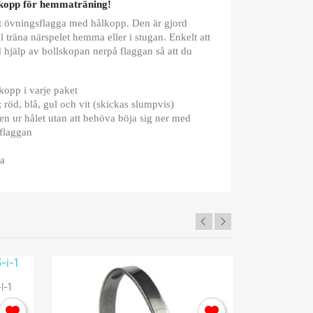
lkopp för hemmaträning!
st övningsflagga med hålkopp. Den är gjord
l träna närspelet hemma eller i stugan. Enkelt att
d hjälp av bollskopan nerpå flaggan så att du
kopp i varje paket
r; röd, blå, gul och vit (skickas slumpvis)
len ur hålet utan att behöva böja sig ner med
 flaggan
ga
I-1
Rehab Ry