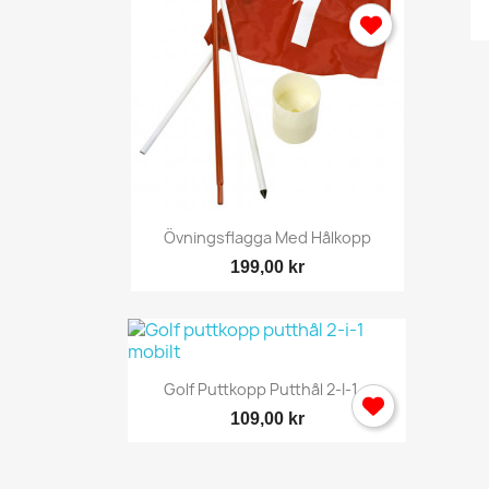
Snabbvy

Övningsflagga Med Hålkopp
199,00 kr
Snabbvy

Golf Puttkopp Putthål 2-I-1...
109,00 kr