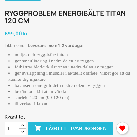
RYGGPROBLEM ENERGIBÄLTE TITAN
120 CM
699,00 kr
Inkl. moms
Leverans inom 1-2 vardagar
midje- och rygg-bälte i titan
ger smärtlindring i nedre delen av ryggen
förbättrar blodcirkulationen i nedre delen av ryggen
ger avslappning i muskler i aktuellt område, vilket gör att du
känner dig mjukare
balanserar energiflödet i nedre delen av ryggen
bekäm och lätt att använda
storlek: 120 cm (90-120 cm)
tillverkad i Japan
Kvantitet

LÄGG TILL I VARUKORGEN