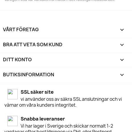
VÅRT FÖRETAG

BRA ATT VETA SOM KUND

DITT KONTO

BUTIKSINFORMATION
keyboard_arrow_down
SSL säker site
vi använder oss av säkra SSL anslutningar och vi
värnar om våra kunders integritet.
Snabba leveranser
Vi har lager i Sverige och skickar normalt 1-2
vardagar efter beställningen via DHL eller Postnord