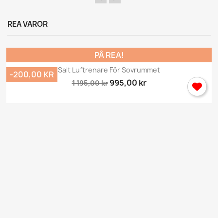
×
Logga in
REA VAROR
Du behöver vara inlogga för att spara produkter i din
Önskelista.
PÅ REA!
Salt Luftrenare För Sovrummet
-200,00 KR
995,00 kr
1 195,00 kr
Avbryt
Logga in