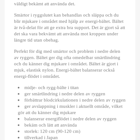
väldigt bekämt att använda det.
Smärtor i ryggslutet kan behandlas och släppa och du
blir mjukare i området med hjälp av energi-bältet.
Bältet
är två-delat för att ge extra bra support. Det är gjort så att
det ska vara bekvämt att använda mot kroppen under
längre tid utan obehag.
Perfekt för dig med smärtor och problem i nedre delen
av ryggen. Bältet ger dig ofta omedelbar smärtlindring
och du känner dig mjukare i området. Bältet är gjort i
mjuk, elastisk nylon. Energi-bältet balanserar också
energi-flödet i området.
midje- och rygg-bälte i titan
ger smärtlindring i nedre delen av ryggen
förbättrar blodcirkulationen i nedre delen av ryggen
ger avslappning i muskler i aktuellt område, vilket
gör att du känner dig mjukare
balanserar energiflödet i nedre delen av ryggen
bekäm och lätt att använda
storlek: 120 cm (90-120 cm)
tillverkad i Japan