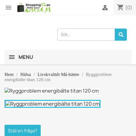
shopping_cart


(0)
MENU
Hem
Hälsa
Livskvalitét Må-bättre
Ryggproblem
energibälte titan 120 cm
Ställ en fråga?