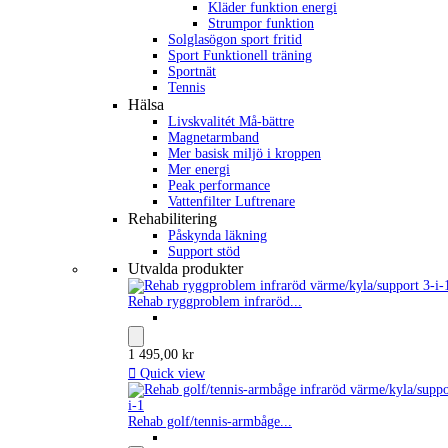
Kläder funktion energi
Strumpor funktion
Solglasögon sport fritid
Sport Funktionell träning
Sportnät
Tennis
Hälsa
Livskvalitét Må-bättre
Magnetarmband
Mer basisk miljö i kroppen
Mer energi
Peak performance
Vattenfilter Luftrenare
Rehabilitering
Påskynda läkning
Support stöd
Utvalda produkter
Rehab ryggproblem infraröd...
1 495,00 kr

Quick view
Rehab golf/tennis-armbåge...