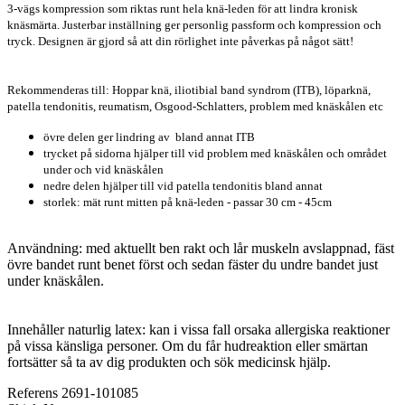
3-vägs kompression som riktas runt hela knä-leden för att lindra kronisk
knäsmärta. Justerbar inställning ger personlig passform och kompression och
tryck. Designen är gjord så att din rörlighet inte påverkas på något sätt!
Rekommenderas till: Hoppar knä, iliotibial band syndrom (ITB), löparknä,
patella tendonitis, reumatism, Osgood-Schlatters, problem med knäskålen etc
övre delen ger lindring av bland annat ITB
trycket på sidorna hjälper till vid problem med knäskålen och området
under och vid knäskålen
nedre delen hjälper till vid patella tendonitis bland annat
storlek: mät runt mitten på knä-leden - passar 30 cm - 45cm
Användning: med aktuellt ben rakt och lår muskeln avslappnad, fäst
övre bandet runt benet först och sedan fäster du undre bandet just
under knäskålen.
Innehåller naturlig latex: kan i vissa fall orsaka allergiska reaktioner
på vissa känsliga personer. Om du får hudreaktion eller smärtan
fortsätter så ta av dig produkten och sök medicinsk hjälp.
Referens
2691-101085