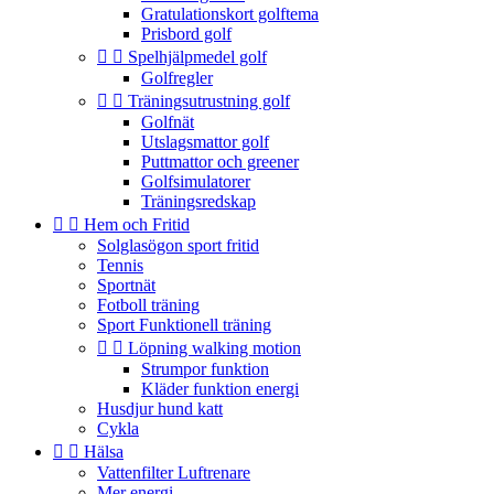
Gratulationskort golftema
Prisbord golf


Spelhjälpmedel golf
Golfregler


Träningsutrustning golf
Golfnät
Utslagsmattor golf
Puttmattor och greener
Golfsimulatorer
Träningsredskap


Hem och Fritid
Solglasögon sport fritid
Tennis
Sportnät
Fotboll träning
Sport Funktionell träning


Löpning walking motion
Strumpor funktion
Kläder funktion energi
Husdjur hund katt
Cykla


Hälsa
Vattenfilter Luftrenare
Mer energi