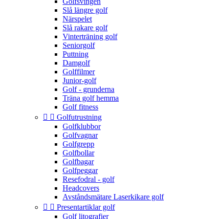
Golfsvingen
Slå längre golf
Närspelet
Slå rakare golf
Vinterträning golf
Seniorgolf
Puttning
Damgolf
Golffilmer
Junior-golf
Golf - grunderna
Träna golf hemma
Golf fitness


Golfutrustning
Golfklubbor
Golfvagnar
Golfgrepp
Golfbollar
Golfbagar
Golfpeggar
Resefodral - golf
Headcovers
Avståndsmätare Laserkikare golf


Presentartiklar golf
Golf litografier