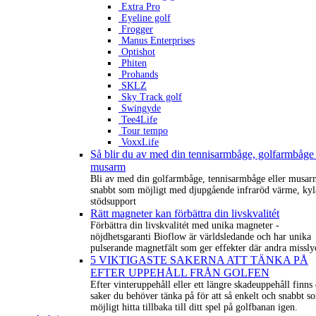
Extra Pro
Eyeline golf
Frogger
Manus Enterprises
Optishot
Phiten
Prohands
SKLZ
Sky Track golf
Swingyde
Tee4Life
Tour tempo
VoxxLife
Så blir du av med din tennisarmbåge, golfarmbåge 
musarm
Bli av med din golfarmbåge, tennisarmbåge eller musar
snabbt som möjligt med djupgående infraröd värme, kyl
stödsupport
Rätt magneter kan förbättra din livskvalitét
Förbättra din livskvalitét med unika magneter -
nöjdhetsgaranti Bioflow är världsledande och har unika
pulserande magnetfält som ger effekter där andra missly
5 VIKTIGASTE SAKERNA ATT TÄNKA PÅ
EFTER UPPEHÅLL FRÅN GOLFEN
Efter vinteruppehåll eller ett längre skadeuppehåll finns 
saker du behöver tänka på för att så enkelt och snabbt s
möjligt hitta tillbaka till ditt spel på golfbanan igen.