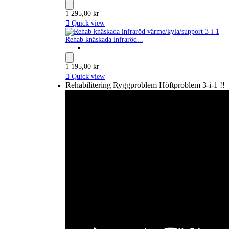
1 295,00 kr

Quick view
Rehab knäskada infraröd...
1 195,00 kr

Quick view
Rehabilitering Ryggproblem Höftproblem 3-i-1 !!