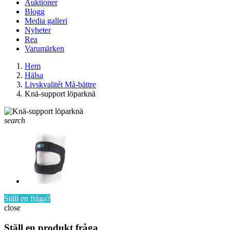
Auktioner
Blogg
Media galleri
Nyheter
Rea
Varumärken
Hem
Hälsa
Livskvalitét Må-bättre
Knä-support löparknä
search
Ställ en fråga?
close
Ställ en produkt fråga