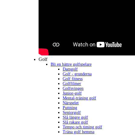
Golf
Bli en bättre golfspelare
Damgolf
Golf - grunderna
Golf fitness
Golffilmer
Golfsvingen
Junior-golf
Mental-träning golf
Närspelet
Puttning
Seniorgolf
Slå längre golf
Slå rakare golf
Tempo och timing golf
Träna golf hemma