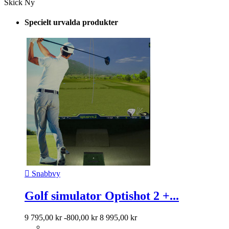
Skick
Ny
Specielt urvalda produkter

Snabbvy
Golf simulator Optishot 2 +...
9 795,00 kr
-800,00 kr
8 995,00 kr