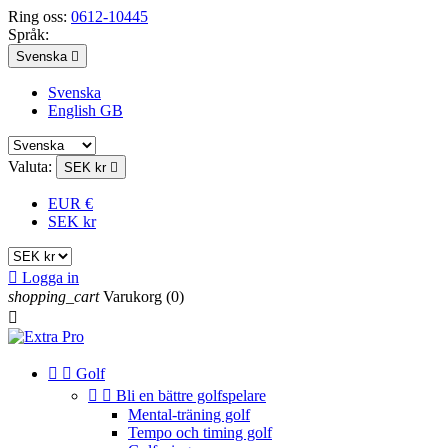
Ring oss:
0612-10445
Språk:
Svenska

Svenska
English GB
Valuta:
SEK kr

EUR €
SEK kr

Logga in
shopping_cart
Varukorg
(0)



Golf


Bli en bättre golfspelare
Mental-träning golf
Tempo och timing golf