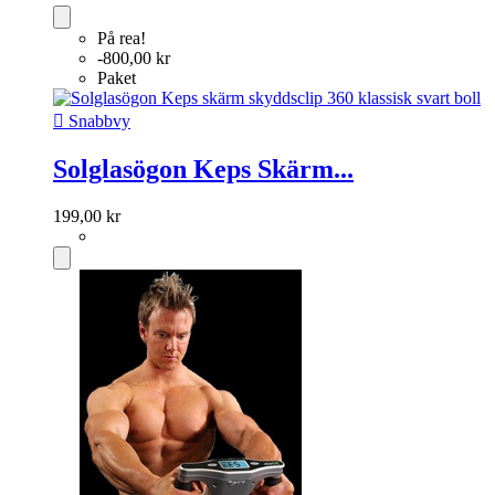
På rea!
-800,00 kr
Paket

Snabbvy
Solglasögon Keps Skärm...
199,00 kr