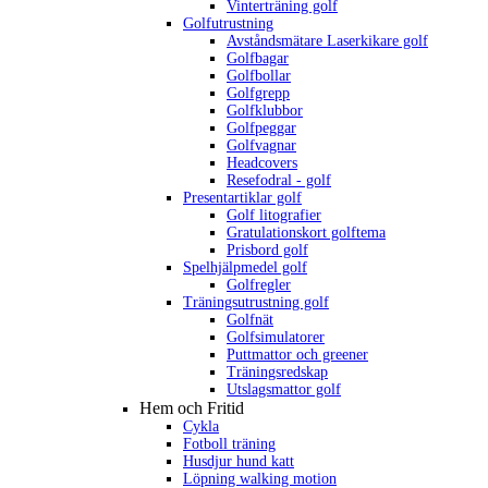
Vinterträning golf
Golfutrustning
Avståndsmätare Laserkikare golf
Golfbagar
Golfbollar
Golfgrepp
Golfklubbor
Golfpeggar
Golfvagnar
Headcovers
Resefodral - golf
Presentartiklar golf
Golf litografier
Gratulationskort golftema
Prisbord golf
Spelhjälpmedel golf
Golfregler
Träningsutrustning golf
Golfnät
Golfsimulatorer
Puttmattor och greener
Träningsredskap
Utslagsmattor golf
Hem och Fritid
Cykla
Fotboll träning
Husdjur hund katt
Löpning walking motion