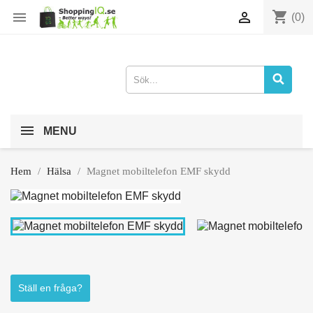
shopping_cart


(0)
MENU
Hem
Hälsa
Magnet mobiltelefon EMF skydd
Ställ en fråga?