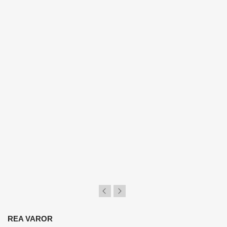
×
Logga in
Du behöver vara inlogga för att spara produkter i din
Önskelista.
REA VAROR