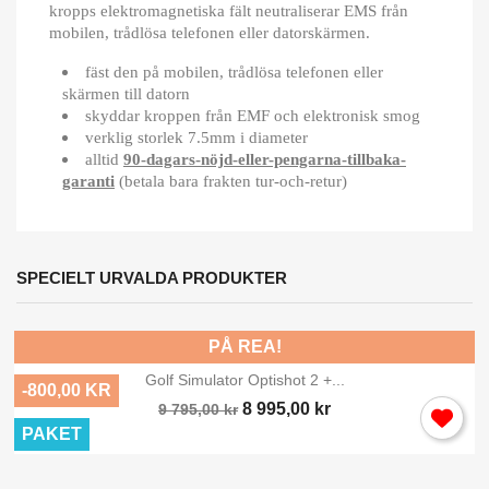
kropps elektromagnetiska fält neutraliserar EMS från
mobilen, trådlösa telefonen eller datorskärmen.
fäst den på mobilen, trådlösa telefonen eller
skärmen till datorn
skyddar kroppen från EMF och elektronisk smog
verklig storlek 7.5mm i diameter
alltid
90-dagars-nöjd-eller-pengarna-tillbaka-
garanti
(betala bara frakten tur-och-retur)
SPECIELT URVALDA PRODUKTER
PÅ REA!
Golf Simulator Optishot 2 +...
-800,00 KR
8 995,00 kr
9 795,00 kr
PAKET