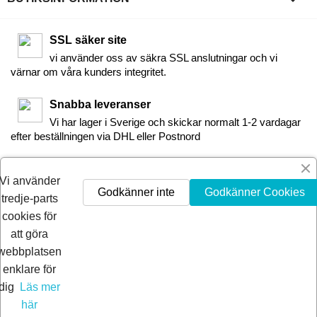
SSL säker site
vi använder oss av säkra SSL anslutningar och vi
värnar om våra kunders integritet.
Snabba leveranser
Vi har lager i Sverige och skickar normalt 1-2 vardagar
efter beställningen via DHL eller Postnord
30-dagars Nöjdhetsgaranti
Vi använder
Är du inte nöjd får du pengarna tillbaka inom 30-dagar.
Godkänner inte
Godkänner Cookies
tredje-parts
cookies för
att göra
webbplatsen
enklare för
dig
Läs mer
här