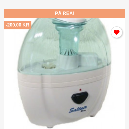
PÅ REA!
Avbryt
Logga in
-200,00 KR