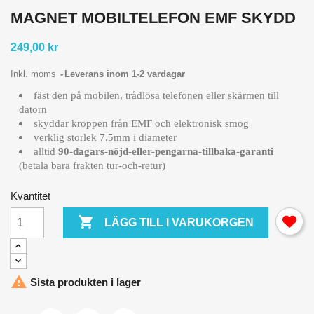
MAGNET MOBILTELEFON EMF SKYDD
249,00 kr
Inkl. moms
Leverans inom 1-2 vardagar
fäst den på mobilen, trådlösa telefonen eller skärmen till
datorn
skyddar kroppen från EMF och elektronisk smog
verklig storlek 7.5mm i diameter
alltid
90-dagars-nöjd-eller-pengarna-tillbaka-garanti
(betala bara frakten tur-och-retur)
Kvantitet

LÄGG TILL I VARUKORGEN

Sista produkten i lager