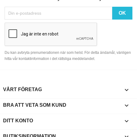
Du kan avbryta prenumerationen när som helst. För detta ändamål, vänligen
hitta vår kontaktinformation i det rättsliga meddelandet.

VÅRT FÖRETAG

BRA ATT VETA SOM KUND

DITT KONTO
keyboard_arrow_down
BUTIKSINFORMATION