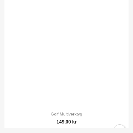
×
Logga in
Du behöver vara inlogga för att spara produkter i din
Önskelista.
Avbryt
Logga in
Golf Multiverktyg
149,00 kr