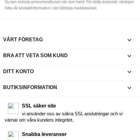
Du kan avbryta prenumerationen när som helst. För detta ändamål, vänligen
hitta vår kontaktinformation i det rättsliga meddelandet.

VÅRT FÖRETAG

BRA ATT VETA SOM KUND

DITT KONTO
keyboard_arrow_down
BUTIKSINFORMATION
SSL säker site
vi använder oss av säkra SSL anslutningar och vi
värnar om våra kunders integritet.
Snabba leveranser