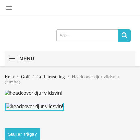

MENU
Hem
Golf
Golfutrustning
Headcover djur vildsvin
(jumbo)
Ställ en fråga?