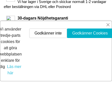
Vi har lager i Sverige och skickar normalt 1-2 vardagar
efter beställningen via DHL eller Postnord
30-dagars Nöjdhetsgaranti
Är du inte nöjd får du pengarna tillbaka inom 30-dagar.
Vi använder
Godkänner inte
Godkänner Cookies
tredje-parts
cookies för
att göra
webbplatsen
enklare för
dig
Läs mer
här
© 2026 Extra Pro