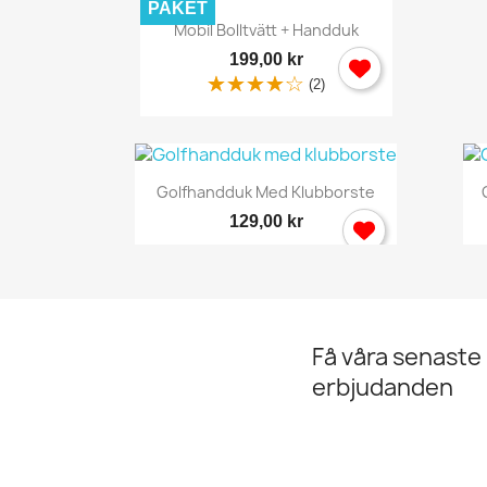
PAKET
Snabbvy

Mobil Bolltvätt + Handduk
199,00 kr
(2)
Snabbvy

Golfhandduk Med Klubborste
129,00 kr
Få våra senaste
erbjudanden