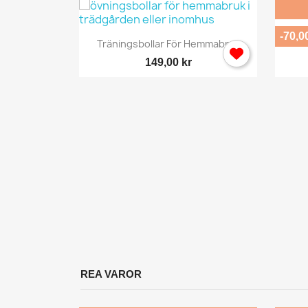
Du
K
-70,0
Snabbvy

Träningsbollar För Hemmabruk
149,00 kr
y
ompakt...
REA VAROR