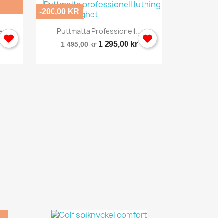
-200,00 KR
-496,00 KR
Snabbvy

...
Puttmatta Professionell...
1 295,00 kr
1 495,00 kr
Sportnät
2 495