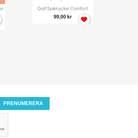
Snabbvy

er
Golf Spiknyckel Comfort
99,00 kr