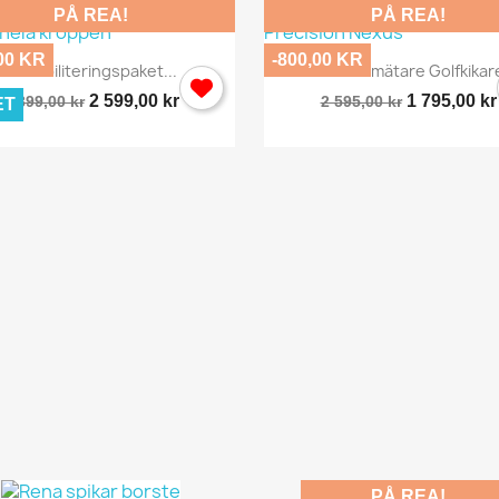
PÅ REA!
PÅ REA!
00 KR
-800,00 KR
Snabbvy
Snabbvy


Rehabiliteringspaket...
Avståndsmätare Golfkikare
2 599,00 kr
1 795,00 kr
2 899,00 kr
2 595,00 kr
ET
PÅ REA!