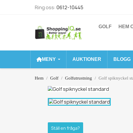
Ring oss:
0612-10445
GOLF
HEM O
MENY
AUKTIONER
BLOGG
Hem
Golf
Golfutrustning
Golf spiknyckel s
Ställ en fråga?