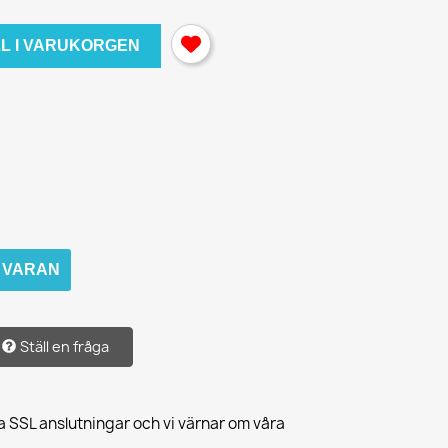
LL I VARUKORGEN
M VARAN
Ställ en fråga
a SSL anslutningar och vi värnar om våra