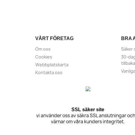
VÅRT FÖRETAG
BRA 
Om oss
Säker 
Cookies
30-dag
tillbak
Webbplatskarta
Vanlig
Kontakta oss
SSL säker site
vi använder oss av säkra SSL anslutningar och
värnar om våra kunders integritet.