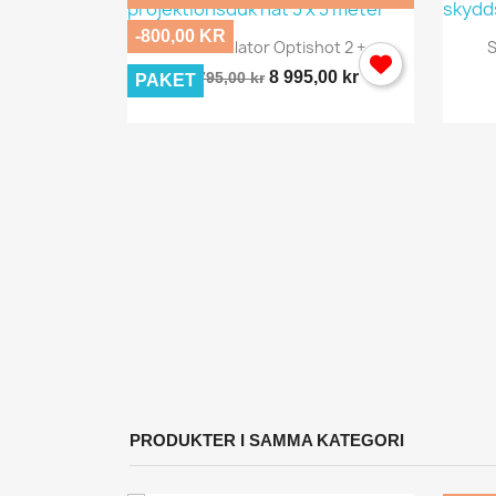
-800,00 KR
Snabbvy

Golf Simulator Optishot 2 +...
S
8 995,00 kr
9 795,00 kr
PAKET
y
...
PRODUKTER I SAMMA KATEGORI
L