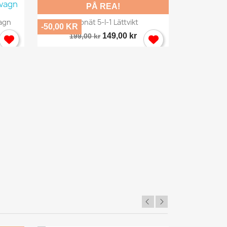
PÅ REA!
Snabbvy

vagn
Chipnät 5-I-1 Lättvikt
Golf Pre
-50,00 KR
149,00 kr
199,00 kr