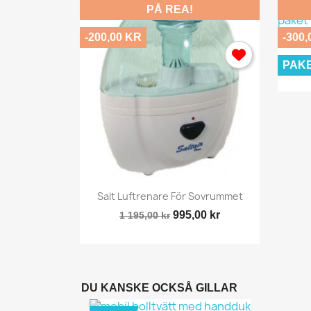
PÅ REA!
-200,00 KR
-300,
PAK
y
Snabbvy

ör...
Salt Luftrenare För Sovrummet
,00 kr
995,00 kr
1 195,00 kr
DU KANSKE OCKSÅ GILLAR