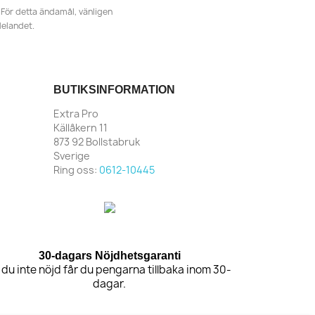
För detta ändamål, vänligen
delandet.
BUTIKSINFORMATION
Extra Pro
Källåkern 11
873 92 Bollstabruk
Sverige
Ring oss:
0612-10445
30-dagars Nöjdhetsgaranti
 du inte nöjd får du pengarna tillbaka inom 30-
dagar.