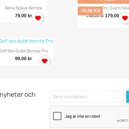
Snabbvy
Snabbvy


Rena Spikar Borste
Klubborste Pro Svart/silv
-70,00 KR
79,00 kr
179,00 kr
249,00 kr
Snabbvy

Golf Sko Dubb Borste Pro
99,00 kr
 nyheter och