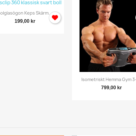
Snabbvy

olglasögon Keps Skärm...
199,00 kr
Snabbvy

Isometriskt Hemma Gym 3-
799,00 kr
ogga in