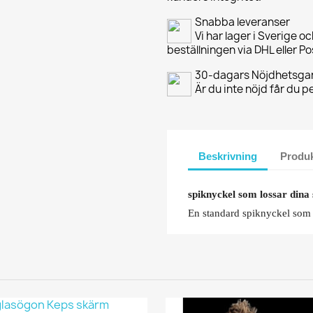
Snabba leveranser
Vi har lager i Sverige o
beställningen via DHL eller P
30-dagars Nöjdhetsgar
Är du inte nöjd får du 
Beskrivning
Produk
spiknyckel som lossar dina 
En standard spiknyckel som ka