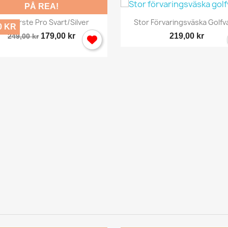
PÅ REA!
 behöver vara inlogga för att spara produkter i din Önskelista.
Snabbvy
Snabbvy


lubborste Pro Svart/silver
Stor Förvaringsväska Golf
0 KR
179,00 kr
219,00 kr
249,00 kr
Avbryt
Logga in