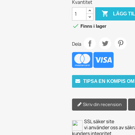
Kvantitet

LÄGG TI

Finns i lager
Dela
TIPSA EN KOMPIS O
Skriv din recension
SSL säker site
vi använder oss av säkr
kunders integritet.