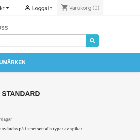
shopping_cart


Varukorg
(0)
kr
Logga in
OSS
UMÄRKEN
L STANDARD
rdagar
vändas på i stort sett alla typer av spikar.