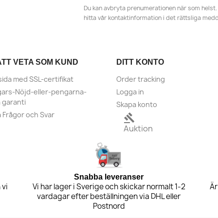
Du kan avbryta prenumerationen när som helst. 
hitta vår kontaktinformation i det rättsliga med
ATT VETA SOM KUND
DITT KONTO
sida med SSL-certifikat
Order tracking
ars-Nöjd-eller-pengarna-
Logga in
a garanti
Skapa konto
a Frågor och Svar
gavel
Auktion
Snabba leveranser
 vi
Vi har lager i Sverige och skickar normalt 1-2
Är
vardagar efter beställningen via DHL eller
Postnord