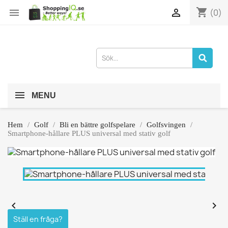
shopping_cart


(0)
MENU
Hem
Golf
Bli en bättre golfspelare
Golfsvingen
Smartphone-hållare PLUS universal med stativ golf


Ställ en fråga?