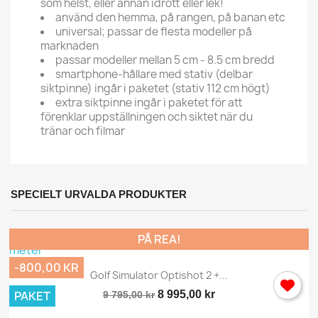
som helst, eller annan idrott eller lek!
använd den hemma, på rangen, på banan etc
universal; passar de flesta modeller på
marknaden
passar modeller mellan 5 cm - 8.5 cm bredd
smartphone-hållare med stativ (delbar
siktpinne) ingår i paketet (stativ 112 cm högt)
extra siktpinne ingår i paketet för att
förenklar uppställningen och siktet när du
tränar och filmar
SPECIELT URVALDA PRODUKTER
PÅ REA!
-800,00 KR
Golf Simulator Optishot 2 +...
8 995,00 kr
PAKET
9 795,00 kr