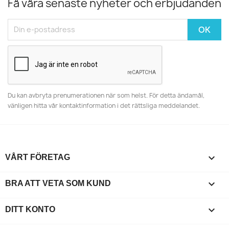
Få våra senaste nyheter och erbjudanden
Du kan avbryta prenumerationen när som helst. För detta ändamål,
vänligen hitta vår kontaktinformation i det rättsliga meddelandet.

VÅRT FÖRETAG

BRA ATT VETA SOM KUND

DITT KONTO