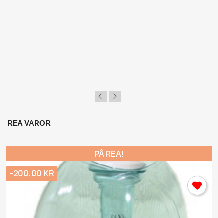
Önskelista.
Avbryt
Logga in
REA VAROR
PÅ REA!
-200,00 KR