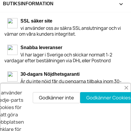
keyboard_arrow_down
BUTIKSINFORMATION
SSL säker site
vi använder oss av säkra SSL anslutningar och vi
värnar om våra kunders integritet.
Snabba leveranser
Vi har lager i Sverige och skickar normalt 1-2
vardagar efter beställningen via DHL eller Postnord
30-dagars Nöjdhetsgaranti
Är du inte nöjd får du pengarna tillbaka inom 30-
dagar.
i använder
Godkänner inte
Godkänner Cookies
edje-parts
ookies för
att göra
bbplatsen
nklare för