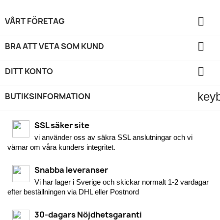

VÅRT FÖRETAG

BRA ATT VETA SOM KUND

DITT KONTO
key
BUTIKSINFORMATION
SSL säker site
vi använder oss av säkra SSL anslutningar och vi
värnar om våra kunders integritet.
Snabba leveranser
Vi har lager i Sverige och skickar normalt 1-2 vardagar
efter beställningen via DHL eller Postnord
30-dagars Nöjdhetsgaranti