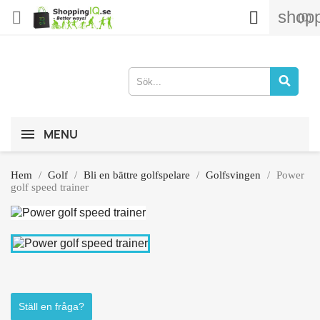
shopp


(0)
MENU
Hem
Golf
Bli en bättre golfspelare
Golfsvingen
Power
golf speed trainer
Ställ en fråga?