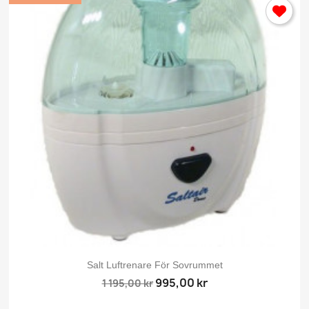
Du behöver vara inlogga för att spara produkter i din Önskelista.
Avbryt
Logg
Salt Luftrenare För Sovrummet
995,00 kr
1 195,00 kr