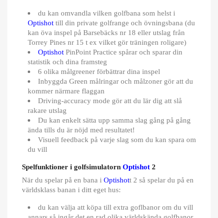
du kan omvandla vilken golfbana som helst i
Optishot
till din private golfrange och övningsbana (du
kan öva inspel på Barsebäcks nr 18 eller utslag från
Torrey Pines nr 15 t ex vilket gör träningen roligare)
Optishot
PinPoint Practice spårar och sparar din
statistik och dina framsteg
6 olika målgreener förbättrar dina inspel
Inbyggda Green målringar och målzoner gör att du
kommer närmare flaggan
Driving-accuracy mode gör att du lär dig att slå
rakare utslag
Du kan enkelt sätta upp samma slag gång på gång
ända tills du är nöjd med resultatet!
Visuell feedback på varje slag som du kan spara om
du vill
Spelfunktioner i golfsimulatorn
Optishot
2
När du spelar på en bana i
Optishot
t 2 så spelar du på en
världsklass banan i ditt eget hus:
du kan välja att köpa till extra goflbanor om du vill
annars så ingår det en rad olika världskända golfbanor