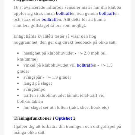
16 st avancerade infraröda sensorer mäter hur din klubba
uppför sig strax innan
bollträff
en och genom
bollträff
en
och strax efter
bollträff
en. Allt detta för att kunna
simulera golfslaget så bra som möjligt.
Enligt hårda kvalitéts tester så visar den hög
noggrannhet, den ger dig direkt feedback på olika sätt:
hastighet på klubbhuvudet - +/- 2.0 mph (el.
km/timme)
vinkel på klubbhuvudet vill
bollträff
en - +/- 1.5
grader
svingspår - +/- 1.9 grader
längd på slaget
svingtempo
träffen i klubbhuvudet tå/mitt i/häl-träff vid
bollkontakten
hur slaget ser ut i luften (rakt, slice, hook etc)
Träningsfunktioner i
Optishot
2
Hjälper dig att förbättra din träningen och ditt golfspel på
många olika sätt: