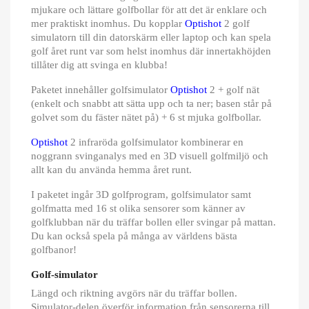
mjukare och lättare golfbollar för att det är enklare och
mer praktiskt inomhus. Du kopplar
Optishot
2 golf
simulatorn till din datorskärm eller laptop och kan spela
golf året runt var som helst inomhus där innertakhöjden
tillåter dig att svinga en klubba!
Paketet innehåller golfsimulator
Optishot
2 + golf nät
(enkelt och snabbt att sätta upp och ta ner; basen står på
golvet som du fäster nätet på) + 6 st mjuka golfbollar.
Optishot
2 infraröda golfsimulator kombinerar en
noggrann svinganalys med en 3D visuell golfmiljö och
allt kan du använda hemma året runt.
I paketet ingår 3D golfprogram, golfsimulator samt
golfmatta med 16 st olika sensorer som känner av
golfklubban när du träffar bollen eller svingar på mattan.
Du kan också spela på många av världens bästa
golfbanor!
Golf-simulator
Längd och riktning avgörs när du träffar bollen.
Simulator-delen överför information från sensorerna till