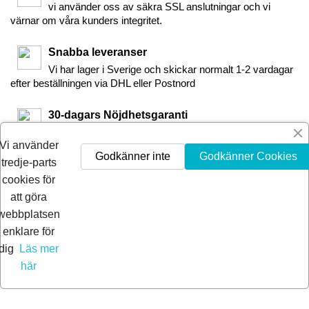
vi använder oss av säkra SSL anslutningar och vi
värnar om våra kunders integritet.
Snabba leveranser
Vi har lager i Sverige och skickar normalt 1-2 vardagar
efter beställningen via DHL eller Postnord
30-dagars Nöjdhetsgaranti
Är du inte nöjd får du pengarna tillbaka inom 30-dagar.
Vi använder
Godkänner inte
Godkänner Cookies
tredje-parts
cookies för
att göra
webbplatsen
enklare för
dig
Läs mer
här
© 2026 Extra Pro