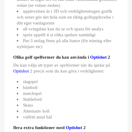
redan (se vidare nedan)
upplevelsen är i 3D och verklighetstrogen grafik
och sener gör det hela som en riktig golfupplevelse i
ditt eget vardagsrum
all svingdata kan du se och spara för analys
spela upptill 4 st olika spelare samtidigt
Par-3 utslag finns på alla banor (för träning eller
nybörjare etc)
Olika golf spelformer du kan använda i
Optishot
2
Du kan välja att typer av spelformer när du spelar på
Optishot
2 precis som du kan göra i verkligheten:
slagspel
bästboll
×
matchspel
Logga in
Stableford
Skins
Alternativ boll
Du behöver vara inlogga för att spara produkter i din
valfritt antal hål
Önskelista.
flera extra funktioner med
Optishot
2