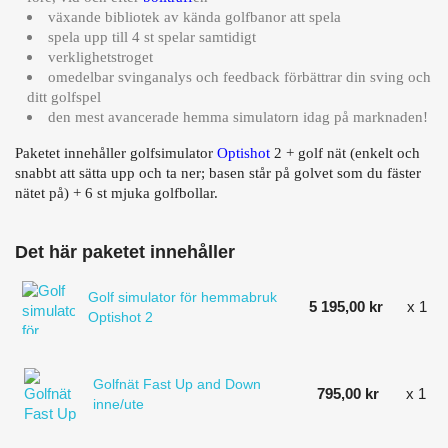
växande bibliotek av kända golfbanor att spela
spela upp till 4 st spelar samtidigt
verklighetstroget
omedelbar svinganalys och feedback förbättrar din sving och
ditt golfspel
den mest avancerade hemma simulatorn idag på marknaden!
Paketet innehåller golfsimulator
Optishot
2 + golf nät (enkelt och
snabbt att sätta upp och ta ner; basen står på golvet som du fäster
nätet på) + 6 st mjuka golfbollar.
Det här paketet innehåller
Golf simulator för hemmabruk
5 195,00 kr
x 1
Optishot 2
Golfnät Fast Up and Down
795,00 kr
x 1
inne/ute