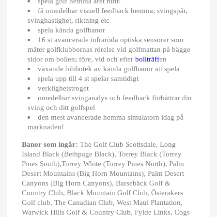
spela golf hemma året runt!
få omedelbar visuell feedback hemma; svingspår,
svinghastighet, riktning etc
spela kända golfbanor
16 st avancerade infraröda optiska sensorer som
mäter golfklubbornas rörelse vid golfmattan på bägge
sidor om bollen; före, vid och efter
bollträff
en
växande bibliotek av kända golfbanor att spela
spela upp till 4 st spelar samtidigt
verklighetstroget
omedelbar svinganalys och feedback förbättrar din
sving och ditt golfspel
den mest avancerade hemma simulatorn idag på
marknaden!
Banor som ingår:
The Golf Club Scottsdale, Long
Island Black (Bethpage Black), Torrey Black (Torrey
Pines South),Torrey White (Torrey Pines North), Palm
Desert Mountains (Big Horn Mountains), Palm Desert
Canyons (Big Horn Canyons), Barsebäck Golf &
Country Club, Black Mountain Golf Club, Österakers
Golf club, The Canadian Club, West Maui Plantation,
Warwick Hills Golf & Country Club, Fylde Links, Cogs