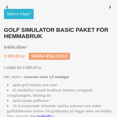


Ställ en fråga?
GOLF SIMULATOR BASIC PAKET FÖR
HEMMABRUK
6 895,00 kr
SPARA 896,00 KR
5 999,00 kr
I stället för 6 069,00 kr
Inkl. moms
Leverans inom 1-2 vardagar
spela golf hemma året runt!
få omedelbar visuell feedback hemma; svingspår,
svinghastighet, riktning etc
spela kända golfbanor
16 st avancerade infraröda optiska sensorer som mäter
golfklubbornas rörelse vid golfmattan på bägge sidor om bollen;
före, vid och efter
bollträff
en