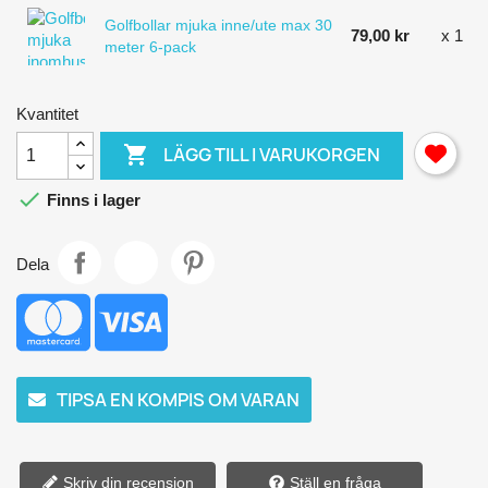
Golfbollar mjuka inne/ute max 30
79,00 kr
x 1
meter 6-pack
Kvantitet

LÄGG TILL I VARUKORGEN

Finns i lager
Dela
TIPSA EN KOMPIS OM VARAN
Skriv din recension
Ställ en fråga