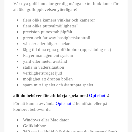
Vår nya golfsimulator ger dig många extra funktioner för
att öka golfupplevelsen ytterligare!
Avbryt
Logga in
flera olika kamera vinklar och kameror
flera olika puttvalmöjligheter¨
precision puttextrahjälpfält
green och fariway hastighetskontroll
vänster eller höger-spelare
lägg till dina egna golfklubbor (uppsättning etc)
Player management system
yard eller meter avstånd
ställa in vädersituation
verklighetstroget ljud
möjlighet att droppa bollen
spara mitt i spelet och återuppta spelet
allt du behöver för att börja spela med
Optishot
2
För att kunna avvända
Optishot
2 hemifrån eller på
kontoret behöver du
Windows eller Mac dator
Golfklubbor
260 cm i takhöjd (slå drivers om du är normallång)