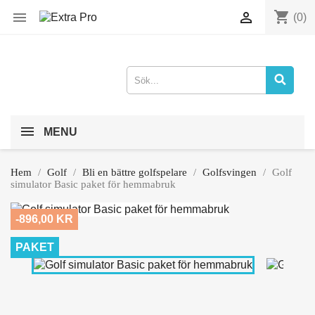
shopping_cart


(0)
MENU
Hem
Golf
Bli en bättre golfspelare
Golfsvingen
Golf
simulator Basic paket för hemmabruk
-896,00 KR
PAKET