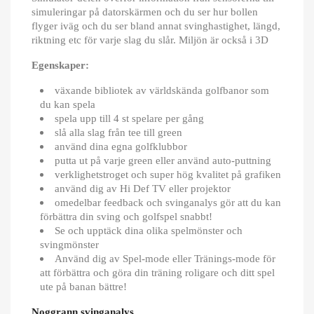
simuleringar på datorskärmen och du ser hur bollen
flyger iväg och du ser bland annat svinghastighet, längd,
riktning etc för varje slag du slår. Miljön är också i 3D
Egenskaper:
växande bibliotek av världskända golfbanor som
du kan spela
spela upp till 4 st spelare per gång
slå alla slag från tee till green
använd dina egna golfklubbor
putta ut på varje green eller använd auto-puttning
verklighetstroget och super hög kvalitet på grafiken
använd dig av Hi Def TV eller projektor
omedelbar feedback och svinganalys gör att du kan
förbättra din sving och golfspel snabbt!
Se och upptäck dina olika spelmönster och
svingmönster
Använd dig av Spel-mode eller Tränings-mode för
att förbättra och göra din träning roligare och ditt spel
ute på banan bättre!
Noggrann svinganalys