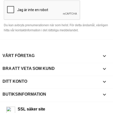
Du kan avbryta prenumerationen när som helst. För detta ändamål, vänligen
hitta vår kontaktinformation i det rättsliga meddelandet.

VÅRT FÖRETAG

BRA ATT VETA SOM KUND

DITT KONTO
keyboard_arrow_down
BUTIKSINFORMATION
SSL säker site