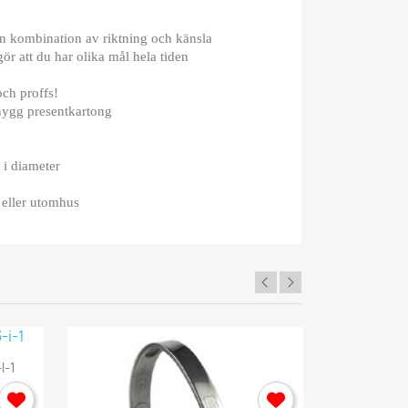
en kombination av riktning och känsla
ör att du har olika mål hela tiden
och proffs!
snygg presentkartong
 i diameter
eller utomhus
×
I-1
Rehab Ry