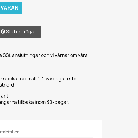
M VARAN
Ställ en fråga
a SSL anslutningar och vi värnar om våra
ch skickar normalt 1-2 vardagar efter
ostnord
anti
pengarna tillbaka inom 30-dagar.
tdetaljer