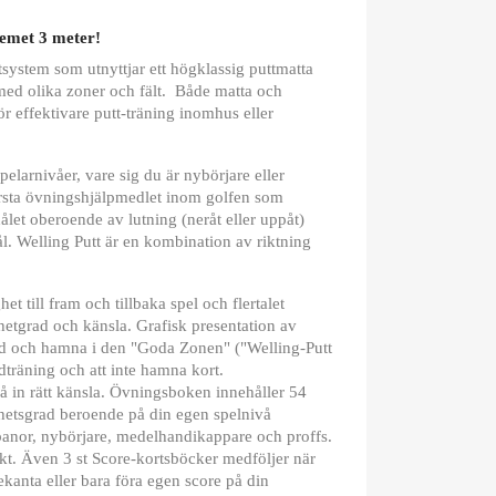
temet 3 meter!
tsystem som utnyttjar ett högklassig puttmatta
med olika zoner och fält. Både matta och
 effektivare putt-träning inomhus eller
spelarnivåer, vare sig du är nybörjare eller
första övningshjälpmedlet inom golfen som
 hålet oberoende av lutning (neråt eller uppåt)
ål. Welling Putt är en kombination av riktning
het till fram och tillbaka spel och flertalet
hetgrad och känsla. Grafisk presentation av
längd och hamna i den "Goda Zonen" ("Welling-Putt
dträning och att inte hamna kort.
 få in rätt känsla. Övningsboken innehåller 54
ghetsgrad beroende på din egen spelnivå
banor, nybörjare, medelhandikappare och proffs.
akt. Även 3 st Score-kortsböcker medföljer när
kanta eller bara föra egen score på din