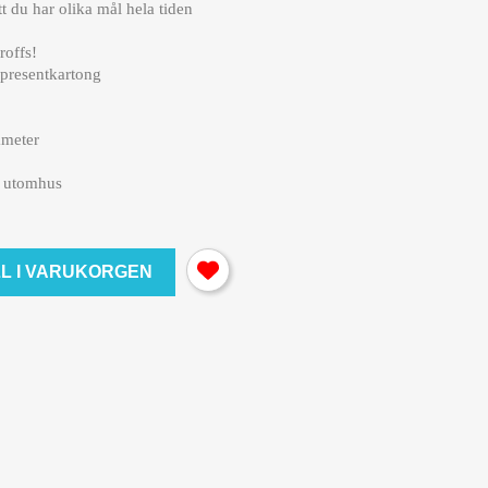
t du har olika mål hela tiden
roffs!
 presentkartong
ameter
r utomhus
LL I VARUKORGEN