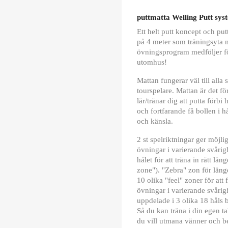
puttmatta Welling Putt sys
Ett helt putt koncept och put
på 4 meter som träningsyta 
övningsprogram medföljer för
utomhus!
Mattan fungerar väl till alla 
tourspelare. Mattan är det 
lär/tränar dig att putta förbi
och fortfarande få bollen i h
och känsla.
2 st spelriktningar ger möjlig
övningar i varierande svårig
hålet för att träna in rätt 
zone"). "Zebra" zon för läng
10 olika "feel" zoner för att
övningar i varierande svåri
uppdelade i 3 olika 18 håls 
Så du kan träna i din egen t
du vill utmana vänner och be