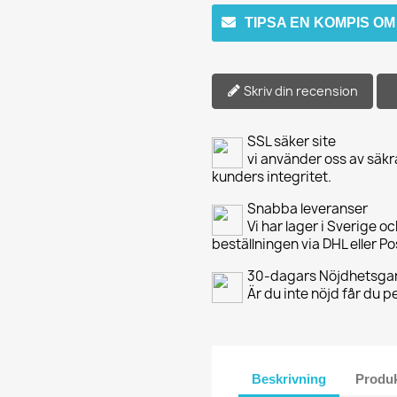
TIPSA EN KOMPIS O
Skriv din recension
SSL säker site
vi använder oss av säkr
kunders integritet.
Snabba leveranser
Vi har lager i Sverige o
beställningen via DHL eller P
30-dagars Nöjdhetsgar
Är du inte nöjd får du 
Beskrivning
Produk