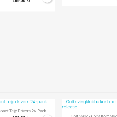
199,00 kr
Avbryt
Logga in

Snabbvy
mpact Tejp Drivers 24-Pack

Snabbvy
Golf Svingklubba Kort Med