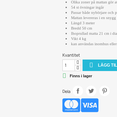
Olika zoner på mattan gör at
54 st övningar ingår
Passar både nybörjare och p
Mattan levereras i en snygg
Längd 3 meter
Bredd 50 cm
Ihoprullad matta 21 cm i di
Vikt 4 kg
kan användas inomhus elle
Kvantitet

LÄGG TI

Finns i lager
Dela