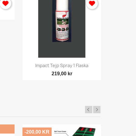

Snabbvy
Impact Tejp Spray 1 Flaska
219,00 kr
-200,00 KR
-496,00 KR