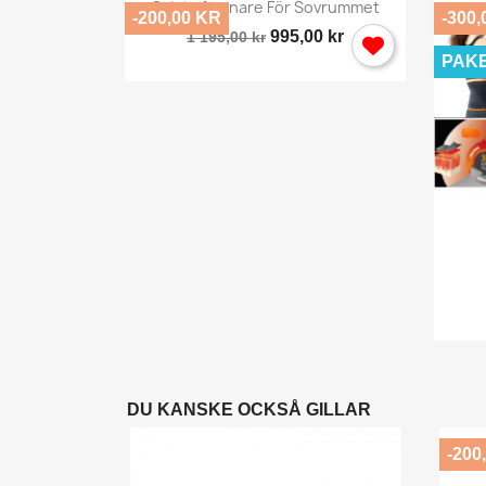

Snabbvy
Salt Luftrenare För Sovrummet
-200,00 KR
-300,
995,00 kr
1 195,00 kr
PAK
y
ör...
,00 kr
DU KANSKE OCKSÅ GILLAR
-200