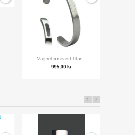

Snabbvy
Magnetarmband Titan...
995,00 kr
PAKET
...
Lär Dig 