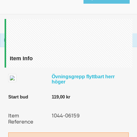
Bidders
Bid Amount
Bid Time
Be the first one to bid on this product.
Item Info
Övningsgrepp flyttbart herr
höger
Start bud
119,00 kr
Item
1044-06159
Reference