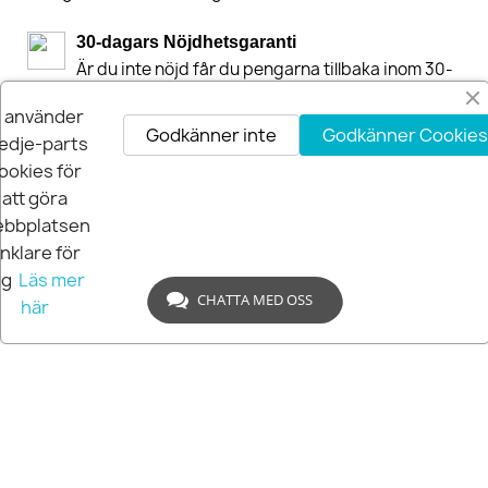
30-dagars Nöjdhetsgaranti
Är du inte nöjd får du pengarna tillbaka inom 30-
dagar.
i använder
Godkänner inte
Godkänner Cookies
edje-parts
ookies för
att göra
bbplatsen
nklare för
ig
Läs mer
CHATTA MED OSS
här
© 2026 Extra Pro