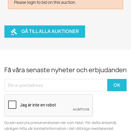
Please login to bid on this auction.
×
Logga in
Du behöver vara inlogga för att spara produkter i din
GÅ TILL ALLA AUKTIONER
gavel
Önskelista.
Avbryt
Logga in
Få våra senaste nyheter och erbjudanden
Du kan avbryta prenumerationen när som helst. För detta ändamål,
vänligen hitta vår kontaktinformation i det rättsliga meddelandet.