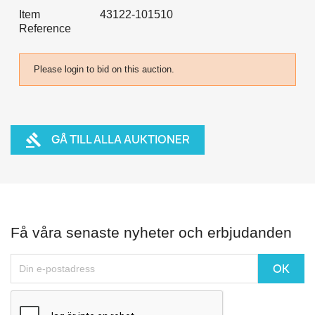
Item
43122-101510
Reference
×
Logga in
Please login to bid on this auction.
Du behöver vara inlogga för att spara produkter i din
Önskelista.
GÅ TILL ALLA AUKTIONER
gavel
Avbryt
Logga in
Få våra senaste nyheter och erbjudanden