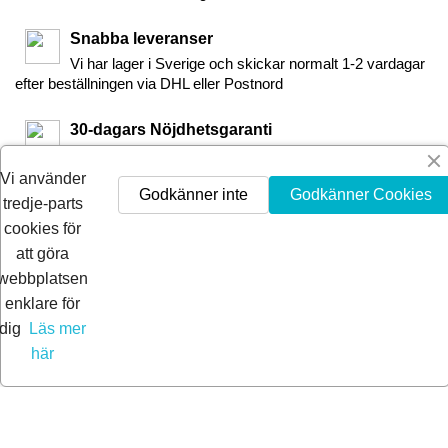
Snabba leveranser
Vi har lager i Sverige och skickar normalt 1-2 vardagar
efter beställningen via DHL eller Postnord
30-dagars Nöjdhetsgaranti
Är du inte nöjd får du pengarna tillbaka inom 30-dagar.
Vi använder
Godkänner inte
Godkänner Cookies
tredje-parts
cookies för
att göra
webbplatsen
enklare för
dig
Läs mer
här
© 2026 Extra Pro