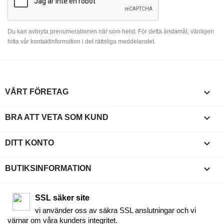
Du kan avbryta prenumerationen när som helst. För detta ändamål, vänligen
hitta vår kontaktinformation i det rättsliga meddelandet.

VÅRT FÖRETAG

BRA ATT VETA SOM KUND

DITT KONTO
keyboard_arrow_down
BUTIKSINFORMATION
SSL säker site
vi använder oss av säkra SSL anslutningar och vi
värnar om våra kunders integritet.