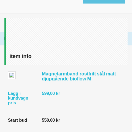
Bidders
Bid Amount
Bid Time
Be the first one to bid on this product.
Item Info
Magnetarmband rostfritt stål matt
djupgående bioflow M
Lägg i
599,00 kr
kundvagn
pris
Start bud
550,00 kr